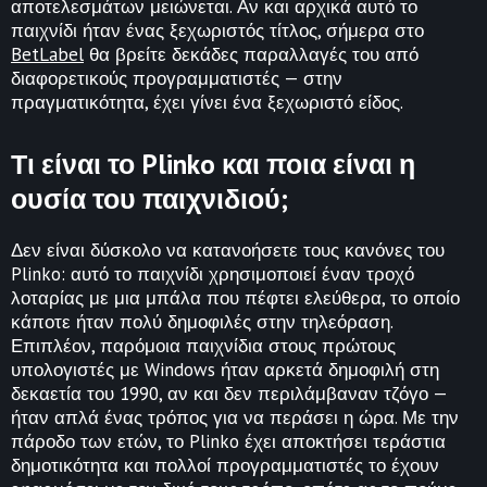
αποτελεσμάτων μειώνεται. Αν και αρχικά αυτό το
παιχνίδι ήταν ένας ξεχωριστός τίτλος, σήμερα στο
BetLabel
θα βρείτε δεκάδες παραλλαγές του από
διαφορετικούς προγραμματιστές — στην
πραγματικότητα, έχει γίνει ένα ξεχωριστό είδος.
Τι είναι το Plinko και ποια είναι η
ουσία του παιχνιδιού;
Δεν είναι δύσκολο να κατανοήσετε τους κανόνες του
Plinko: αυτό το παιχνίδι χρησιμοποιεί έναν τροχό
λοταρίας με μια μπάλα που πέφτει ελεύθερα, το οποίο
κάποτε ήταν πολύ δημοφιλές στην τηλεόραση.
Επιπλέον, παρόμοια παιχνίδια στους πρώτους
υπολογιστές με Windows ήταν αρκετά δημοφιλή στη
δεκαετία του 1990, αν και δεν περιλάμβαναν τζόγο —
ήταν απλά ένας τρόπος για να περάσει η ώρα. Με την
πάροδο των ετών, το Plinko έχει αποκτήσει τεράστια
δημοτικότητα και πολλοί προγραμματιστές το έχουν