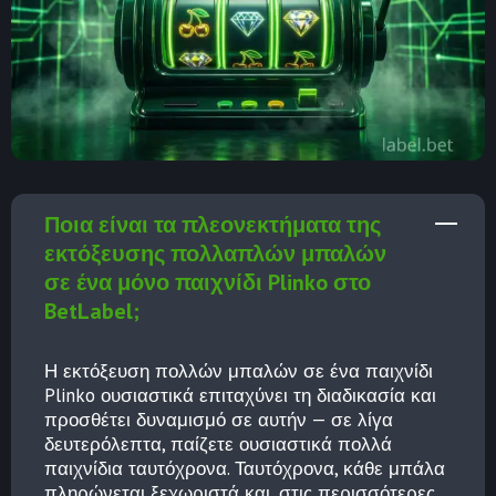
Ποια είναι τα πλεονεκτήματα της
εκτόξευσης πολλαπλών μπαλών
σε ένα μόνο παιχνίδι Plinko στο
BetLabel;
Η εκτόξευση πολλών μπαλών σε ένα παιχνίδι
Plinko ουσιαστικά επιταχύνει τη διαδικασία και
προσθέτει δυναμισμό σε αυτήν — σε λίγα
δευτερόλεπτα, παίζετε ουσιαστικά πολλά
παιχνίδια ταυτόχρονα. Ταυτόχρονα, κάθε μπάλα
πληρώνεται ξεχωριστά και, στις περισσότερες