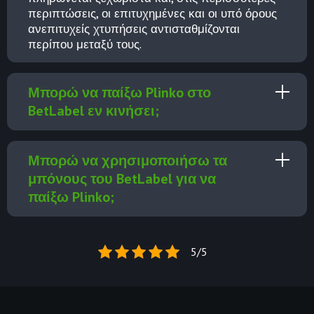
περιπτώσεις, οι επιτυχημένες και οι υπό όρους
ανεπιτυχείς χτυπήσεις αντισταθμίζονται
περίπου μεταξύ τους.
Μπορώ να παίξω Plinko στο
BetLabel εν κινήσει;
Μπορώ να χρησιμοποιήσω τα
μπόνους του BetLabel για να
παίξω Plinko;
5/5