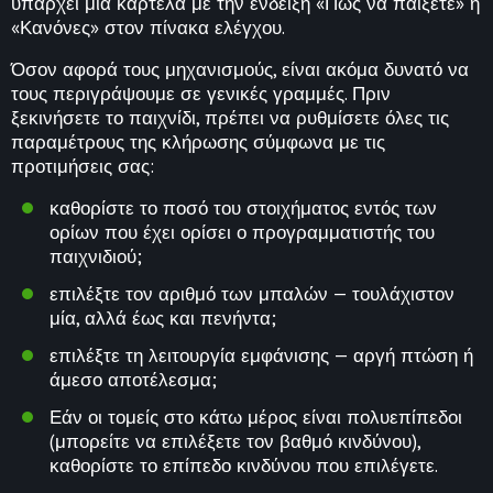
υπάρχει μια καρτέλα με την ένδειξη «Πώς να παίξετε» ή
«Κανόνες» στον πίνακα ελέγχου.
Όσον αφορά τους μηχανισμούς, είναι ακόμα δυνατό να
τους περιγράψουμε σε γενικές γραμμές. Πριν
ξεκινήσετε το παιχνίδι, πρέπει να ρυθμίσετε όλες τις
παραμέτρους της κλήρωσης σύμφωνα με τις
προτιμήσεις σας:
καθορίστε το ποσό του στοιχήματος εντός των
ορίων που έχει ορίσει ο προγραμματιστής του
παιχνιδιού;
επιλέξτε τον αριθμό των μπαλών — τουλάχιστον
μία, αλλά έως και πενήντα;
επιλέξτε τη λειτουργία εμφάνισης — αργή πτώση ή
άμεσο αποτέλεσμα;
Εάν οι τομείς στο κάτω μέρος είναι πολυεπίπεδοι
(μπορείτε να επιλέξετε τον βαθμό κινδύνου),
καθορίστε το επίπεδο κινδύνου που επιλέγετε.