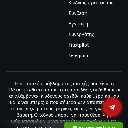
Κωδικός προσφοράς
Σύνδεση
Εγγραφή
Συνεργάτης
Trustpilot
Telegram
Ένα τυπικό πρόβλημα της εποχής μας είναι η
έλλειψη ενθουσιασμού: στο παρελθόν, οι άνθρωποι
αναλάμβαναν κινδύνους σχεδόν κάθε μέρα και, αν
και είναι υπέροχο που σήμερα δεν απαιτείται κάτι
τέτοιο, η ζωή μπορεί μερικές φορές να γίνει πολύ
βαρετή. Ο τζόγος μπορεί να προσθέσει λίγο
ενθουσιασμό και είναι απολύτως ασφαλής αν τον
κρατάτε υπό έλεγχο.