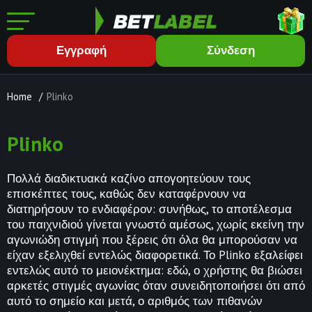
Εγγραφή
Σύνδεση
Home
/
Plinko
Plinko
Πολλά διαδικτυακά καζίνο απογοητεύουν τους
επισκέπτες τους, καθώς δεν καταφέρνουν να
διατηρήσουν το ενδιαφέρον: συνήθως, το αποτέλεσμα
του παιχνιδιού γίνεται γνωστό αμέσως, χωρίς εκείνη την
αγωνιώδη στιγμή που ξέρεις ότι όλα θα μπορούσαν να
είχαν εξελιχθεί εντελώς διαφορετικά. Το Plinko εξαλείφει
εντελώς αυτό το μειονέκτημα: εδώ, ο χρήστης θα βιώσει
αρκετές στιγμές αγωνίας όταν συνειδητοποιήσει ότι από
αυτό το σημείο και μετά, ο αριθμός των πιθανών