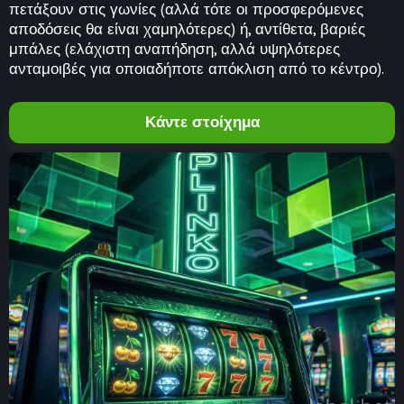
πετάξουν στις γωνίες (αλλά τότε οι προσφερόμενες
αποδόσεις θα είναι χαμηλότερες) ή, αντίθετα, βαριές
μπάλες (ελάχιστη αναπήδηση, αλλά υψηλότερες
ανταμοιβές για οποιαδήποτε απόκλιση από το κέντρο).
Κάντε στοίχημα