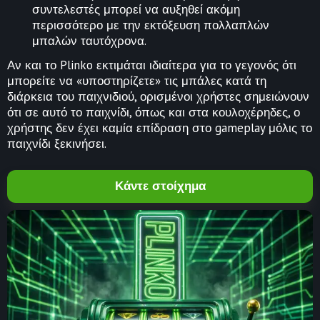
συντελεστές μπορεί να αυξηθεί ακόμη
περισσότερο με την εκτόξευση πολλαπλών
μπαλών ταυτόχρονα.
Αν και το Plinko εκτιμάται ιδιαίτερα για το γεγονός ότι
μπορείτε να «υποστηρίζετε» τις μπάλες κατά τη
διάρκεια του παιχνιδιού, ορισμένοι χρήστες σημειώνουν
ότι σε αυτό το παιχνίδι, όπως και στα κουλοχέρηδες, ο
χρήστης δεν έχει καμία επίδραση στο gameplay μόλις το
παιχνίδι ξεκινήσει.
Κάντε στοίχημα