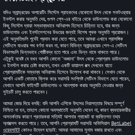
যদিও অ্যান্ড্রয়েড অপারেটিং সিস্টেম গ্রাহকদের যেকোনো উৎস থেকে সফটওয়্যার
ইনস্টল করার অনুমতি দেয়, গুগল প্লে-এর বাইরে থেকে ডাউনলোড করা যেকোনো
কিছু সিস্টেম দ্বারা সম্ভাব্যভাবে অনিরাপদ হিসেবে চিহ্নিত হবে, যার জন্য
ডাউনলোড এবং ইনস্টলেশনের উভয়ের জন্যই বিশেষ পৃথক অনুমতি প্রয়োজন।
এই অনুমতিগুলি পূর্বেই প্রদান করা যেতে পারে, তবে আমরা এখানে প্রাসঙ্গিক
সেটিংসে যাওয়ার পথ বর্ণনা করব না, কারণ বিভিন্ন অ্যান্ড্রয়েড শেল-এ সেটিংস
বিভাগগুলি ভিন্নভাবে গোষ্ঠীবদ্ধ হতে পারে এবং ভিন্ন নামে থাকতে পারে।
এটুকুই যথেষ্ট যে যখন আপনি কোনো “অজানা” উৎস থেকে প্রোগ্রাম ডাউনলোড
ও ইনস্টল করার চেষ্টা করবেন, তখন একটি ডায়ালগ বক্স দেখবেন যাতে
প্রোগ্রামটিকে সম্ভাব্য অনিরাপদ হিসেবে উল্লেখ করা থাকবে। সেখান থেকে
আপনি একটি বোতামে ক্লিক করে সরাসরি সংশ্লিষ্ট সেটিংস বিভাগে যেতে পারেন,
যেখানে আপনি ফাইলটি ডাউনলোড ও আনপ্যাক করার অনুমতি দেওয়ার জন্য
সুইচটি চালু করতে পারবেন।
আমরা জোর দিয়ে বলছি: যদি আপনি এপিকে উৎসের নিরাপত্তার বিষয়ে সম্পূর্ণ
নিশ্চিত না হন, তাহলে কোনো অবস্থাতেই অনুমতি দেবেন না, কারণ ব্যবহারকারীর
অসতর্কতার কারণে প্রতারকরা সত্যিই আপনার গ্যাজেট বা ব্যক্তিগত তথ্য
অ্যাক্সেস করতে পারে। তবে, আপনি প্রোগ্রামটি সরাসরি অফিসিয়াল
BetLabel
ওয়েবসাইট
কোনও উদ্বেগ ছাড়াই: আমরা আমাদের সুনাম বজায় রাখতে এবং