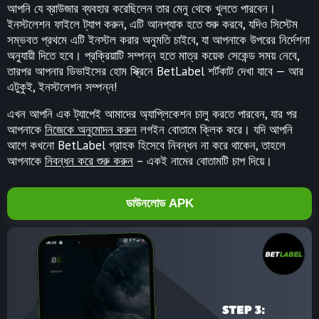
আপনি যে ব্রাউজার ব্যবহার করেছিলেন তার মেনু থেকে খুলতে পারবেন।
ইনস্টলেশন ফাইলে ট্যাপ করুন, এটি আনপ্যাক হতে শুরু করবে, যদিও সিস্টেম
সম্ভবত প্রথমে এটি ইনস্টল করার অনুমতি চাইবে, যা আপনাকে উপরের নির্দেশনা
অনুযায়ী দিতে হবে। প্রক্রিয়াটি সম্পন্ন হতে মাত্র কয়েক সেকেন্ড সময় নেবে,
তারপর আপনার ডিভাইসের হোম স্ক্রিনে BetLabel শর্টকাট দেখা যাবে — আর
এটুকুই, ইনস্টলেশন সম্পন্ন!
এখন আপনি এক ট্যাপেই আমাদের অ্যাপ্লিকেশন চালু করতে পারবেন, যার পর
আপনাকে
নিজেকে অনুমোদন করুন
লগইন বোতামে ক্লিক করে। যদি আপনি
আগে কখনো BetLabel গ্রাহক হিসেবে নিবন্ধন না করে থাকেন, তাহলে
আপনাকে
নিবন্ধন করে শুরু করুন
– একই নামের বোতামটি চাপ দিয়ে।
ডাউনলোড APK