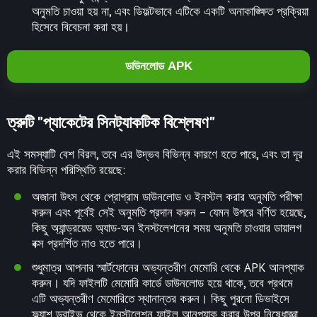
অনুমতি চাওয়া হয় না, এবং ডিফল্টভাবে এটিকে একটি অনাকাঙ্ক্ষিত প্রক্রিয়া
হিসেবে বিবেচনা করা হয়।
ডাউনলোড APK
ত্রুটি "প্যাকেটের সিনট্যাকটিক বিশ্লেষণ"
এই সমস্যাটি বেশ বিরল, তবে এর উদ্ভব বিভিন্ন কারণে হতে পারে, এবং তা দূর
করার বিভিন্ন পরিস্থিতি রয়েছে:
অজানা উৎস থেকে প্রোগ্রাম ডাউনলোড ও ইনস্টল করার অনুমতি পরীক্ষা
করুন এবং পূর্বেই সেই অনুমতি প্রদান করুন – যেমন উপরে বর্ণিত হয়েছে,
কিছু অ্যান্ড্রয়েড অ্যাড-অন ইনস্টলেশনের সময় অনুমতি চাওয়ার ডায়ালগ
বক্স প্রদর্শিত নাও হতে পারে।
শুধুমাত্র আপনার স্মার্টফোনের অভ্যন্তরীণ মেমোরি থেকে APK আনপ্যাক
করুন। যদি ফাইলটি মেমোরি কার্ডে ডাউনলোড হয়ে থাকে, তবে প্রথমে
এটি অভ্যন্তরীণ মেমোরিতে স্থানান্তর করুন। কিছু পুরনো ডিভাইসে
ফ্ল্যাশ ড্রাইভ থেকে ইনস্টলেশন ফাইল আনপ্যাক করার উপর নিষেধাজ্ঞা