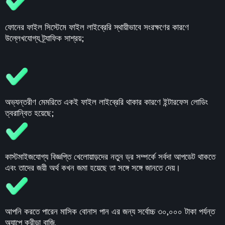
ফোনের ফাইল সিস্টেমে ফাইল লাইব্রেরি স্থায়ীভাবে সংরক্ষণের কারণে
উল্লেখযোগ্য ট্র্যাফিক সাশ্রয়;
অভ্যন্তরীণ মেমরিতে একই ফাইল লাইব্রেরি থাকার কারণে ইন্টারফেস লোডিং
ত্বরান্বিত হয়েছে;
কাস্টমাইজযোগ্য বিজ্ঞপ্তি খেলোয়াড়দের নতুন ড্র সম্পর্কে সর্বদা আপডেট থাকতে
এবং তাদের জয়ী অর্থ কখন জমা হয়েছে তা সঙ্গে সঙ্গে জানতে দেয়।
আপনি করতে পারেন
মাসিক বোনাস পান
এর জন্য সর্বোচ্চ ৩০,০০০ টাকা পর্যন্ত
অ্যাপে ক্রীড়া বাজি
.