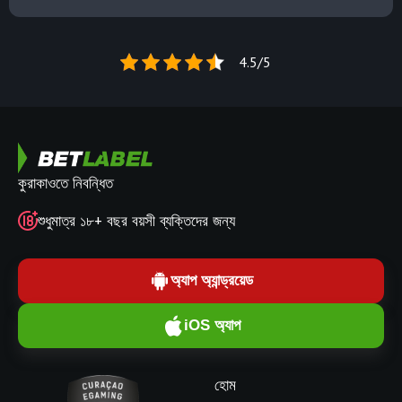
4.5/5
কুরাকাওতে নিবন্ধিত
শুধুমাত্র ১৮+ বছর বয়সী ব্যক্তিদের জন্য
অ্যাপ অ্যান্ড্রয়েড
iOS অ্যাপ
হোম