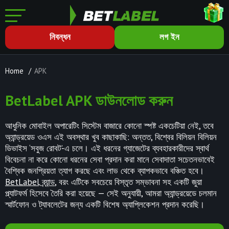
নিবন্ধন
লগ ইন
Home
/
APK
BetLabel APK ডাউনলোড করুন
আধুনিক মোবাইল অপারেটিং সিস্টেম বাজারে কোনো স্পষ্ট একচেটিয়া নেই, তবে
অ্যান্ড্রয়েড ওএস এই অবস্থার খুব কাছাকাছি: অন্তত, বিশ্বের বিলিয়ন বিলিয়ন
ডিভাইস ‘সবুজ রোবট’-এ চলে। এই ধরনের গ্যাজেটের ব্যবহারকারীদের স্বার্থ
বিবেচনা না করে কোনো ধরনের সেবা প্রদান করা মানে সেবাদাতা সচেতনভাবেই
বৈশ্বিক জনপ্রিয়তা ত্যাগ করছে এবং লাভ থেকে ব্যাপকভাবে বঞ্চিত হবে।
BetLabel ব্র্যান্ড
, বরং এটিকে সবচেয়ে বিস্তৃত সম্ভাবনা সহ একটি জুয়া
প্ল্যাটফর্ম হিসেবে তৈরি করা হয়েছে — সেই অনুযায়ী, আমরা অ্যান্ড্রয়েডে চলমান
স্মার্টফোন ও ট্যাবলেটের জন্য একটি বিশেষ অ্যাপ্লিকেশন প্রদান করেছি।