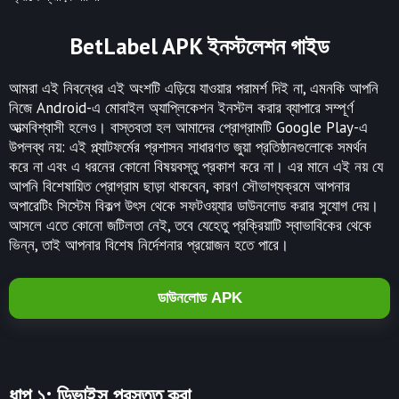
BetLabel APK ইনস্টলেশন গাইড
আমরা এই নিবন্ধের এই অংশটি এড়িয়ে যাওয়ার পরামর্শ দিই না, এমনকি আপনি
নিজে Android-এ মোবাইল অ্যাপ্লিকেশন ইনস্টল করার ব্যাপারে সম্পূর্ণ
আত্মবিশ্বাসী হলেও। বাস্তবতা হল আমাদের প্রোগ্রামটি Google Play-এ
উপলব্ধ নয়: এই প্ল্যাটফর্মের প্রশাসন সাধারণত জুয়া প্রতিষ্ঠানগুলোকে সমর্থন
করে না এবং এ ধরনের কোনো বিষয়বস্তু প্রকাশ করে না। এর মানে এই নয় যে
আপনি বিশেষায়িত প্রোগ্রাম ছাড়া থাকবেন, কারণ সৌভাগ্যক্রমে আপনার
অপারেটিং সিস্টেম বিকল্প উৎস থেকে সফটওয়্যার ডাউনলোড করার সুযোগ দেয়।
আসলে এতে কোনো জটিলতা নেই, তবে যেহেতু প্রক্রিয়াটি স্বাভাবিকের থেকে
ভিন্ন, তাই আপনার বিশেষ নির্দেশনার প্রয়োজন হতে পারে।
ডাউনলোড APK
ধাপ ১: ডিভাইস প্রস্তুত করা