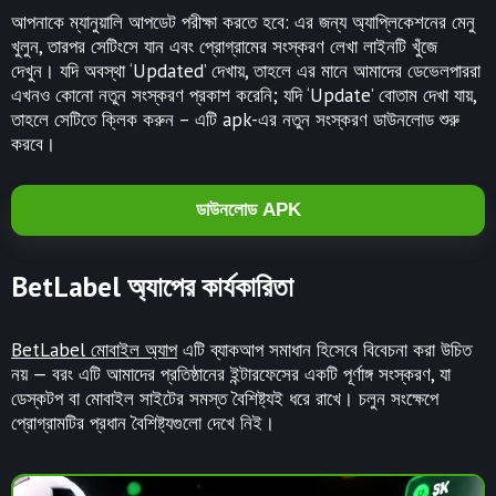
আপনাকে ম্যানুয়ালি আপডেট পরীক্ষা করতে হবে: এর জন্য অ্যাপ্লিকেশনের মেনু
খুলুন, তারপর সেটিংসে যান এবং প্রোগ্রামের সংস্করণ লেখা লাইনটি খুঁজে
দেখুন। যদি অবস্থা ‘Updated’ দেখায়, তাহলে এর মানে আমাদের ডেভেলপাররা
এখনও কোনো নতুন সংস্করণ প্রকাশ করেনি; যদি ‘Update’ বোতাম দেখা যায়,
তাহলে সেটিতে ক্লিক করুন – এটি apk-এর নতুন সংস্করণ ডাউনলোড শুরু
করবে।
ডাউনলোড APK
BetLabel অ্যাপের কার্যকারিতা
BetLabel মোবাইল অ্যাপ
এটি ব্যাকআপ সমাধান হিসেবে বিবেচনা করা উচিত
নয় — বরং এটি আমাদের প্রতিষ্ঠানের ইন্টারফেসের একটি পূর্ণাঙ্গ সংস্করণ, যা
ডেস্কটপ বা মোবাইল সাইটের সমস্ত বৈশিষ্ট্যই ধরে রাখে। চলুন সংক্ষেপে
প্রোগ্রামটির প্রধান বৈশিষ্ট্যগুলো দেখে নিই।