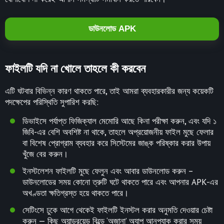
ডাউনলোড APK
ফাইলটি যদি না খোলে তাহলে কী করবেন
এটি ঘটবার বিভিন্ন কারণ থাকতে পারে, তাই আমরা ব্যবহারকারীর জন্য কয়েকটি
পদক্ষেপের পরিস্থিতি সুপারিশ করছি:
ডিভাইসে পর্যাপ্ত ফিজিক্যাল মেমোরি আছে কিনা পরীক্ষা করুন, এবং যদি ১
জিবি-এর বেশি অবশিষ্ট না থাকে, তাহলে অপ্রয়োজনীয় ফাইল মুছে ফেলার
বা বিশেষ প্রোগ্রাম ব্যবহার করে সিস্টেমের জাঙ্ক পরিষ্কার করার উপায়
খুঁজে বের করুন।
ইনস্টলেশন ফাইলটি মুছে ফেলুন এবং আবার ডাউনলোড করুন –
ডাউনলোডের সময় কোনো ত্রুটি ঘটে থাকতে পারে এবং আপনার APK-এর
অখণ্ডতা ক্ষতিগ্রস্ত হয়ে থাকতে পারে।
সেটিংসে ঢুকে আগে থেকেই ফাইলটি ইনস্টল করার অনুমতি দেওয়ার চেষ্টা
করুন — কিছু অ্যান্ড্রয়েড বিল্ডে ‘অজানা’ অ্যাপ আনপ্যাক করার সময়