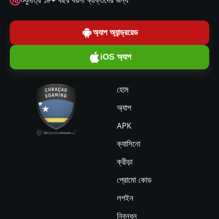
শুধুমাত্র ১৮+ বছর বয়সী ব্যক্তিদের জন্য
অ্যাপ অ্যান্ড্রয়েড
iOS অ্যাপ
হোম
অ্যাপ
APK
ক্যাসিনো
ক্রীড়া
প্রোমো কোড
লগইন
নিবন্ধন