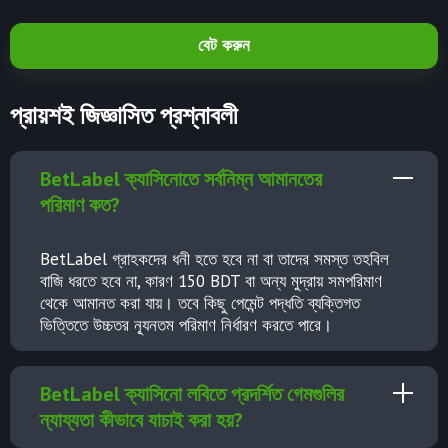
বেট করুন
প্রায়শই জিজ্ঞাসিত প্রশ্নাবলী
BetLabel ক্যাসিনোতে সর্বনিম্ন আমানতের
পরিমাণ কত?
BetLabel গ্রাহকদের ধনী হতে হবে না বা তাদের সমস্ত তহবিল
বাজি ধরতে হবে না, কারণ 150 BDT বা অন্য মুদ্রায় সমপরিমাণ
থেকে আমানত করা যায়। তবে কিছু পেমেন্ট পদ্ধতি ব্যক্তিগত
ভিত্তিতে উচ্চতর ন্যূনতম পরিমাণ নির্ধারণ করতে পারে।
BetLabel ক্যাসিনো লবিতে প্রদর্শিত গেমগুলির
ন্যায্যতা কীভাবে যাচাই করা হয়?