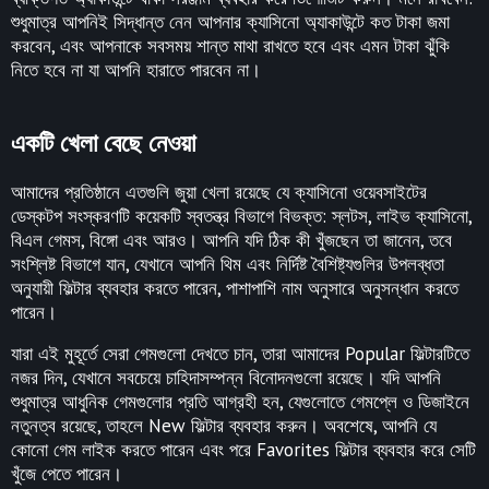
শুধুমাত্র আপনিই সিদ্ধান্ত নেন আপনার ক্যাসিনো অ্যাকাউন্টে কত টাকা জমা
করবেন, এবং আপনাকে সবসময় শান্ত মাথা রাখতে হবে এবং এমন টাকা ঝুঁকি
নিতে হবে না যা আপনি হারাতে পারবেন না।
একটি খেলা বেছে নেওয়া
আমাদের প্রতিষ্ঠানে এতগুলি জুয়া খেলা রয়েছে যে ক্যাসিনো ওয়েবসাইটের
ডেস্কটপ সংস্করণটি কয়েকটি স্বতন্ত্র বিভাগে বিভক্ত: স্লটস, লাইভ ক্যাসিনো,
বিএল গেমস, বিঙ্গো এবং আরও। আপনি যদি ঠিক কী খুঁজছেন তা জানেন, তবে
সংশ্লিষ্ট বিভাগে যান, যেখানে আপনি থিম এবং নির্দিষ্ট বৈশিষ্ট্যগুলির উপলব্ধতা
অনুযায়ী ফিল্টার ব্যবহার করতে পারেন, পাশাপাশি নাম অনুসারে অনুসন্ধান করতে
পারেন।
যারা এই মুহূর্তে সেরা গেমগুলো দেখতে চান, তারা আমাদের Popular ফিল্টারটিতে
নজর দিন, যেখানে সবচেয়ে চাহিদাসম্পন্ন বিনোদনগুলো রয়েছে। যদি আপনি
শুধুমাত্র আধুনিক গেমগুলোর প্রতি আগ্রহী হন, যেগুলোতে গেমপ্লে ও ডিজাইনে
নতুনত্ব রয়েছে, তাহলে New ফিল্টার ব্যবহার করুন। অবশেষে, আপনি যে
কোনো গেম লাইক করতে পারেন এবং পরে Favorites ফিল্টার ব্যবহার করে সেটি
খুঁজে পেতে পারেন।