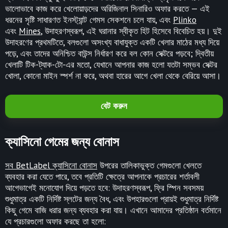
ভালোভাবে কাজ করে খেলোয়াড়দের অরিজিনাল সিনারিও অফার করতে — এই
ধরনের সৃষ্টি সাধারণত ইনস্ট্যান্ট গেমস সেকশনে চলে যায়, এবং
Plinko
এবং
Mines
, উদাহরণস্বরূপ, এই ঘরানার স্বীকৃত হিট হিসেবে বিবেচিত হয়। দুই
উদাহরণের প্রথমটিতে, বলগুলো অসংখ্য বাধাযুক্ত একটি খেলার মাঠের মধ্য দিয়ে
পড়ে, এবং তাদের অনিশ্চিত বাউন্স নির্ধারণ করে বল কোন সেক্টরে পড়বে; দ্বিতীয়
খেলাটি টিক-ট্যাক-টো-এর মতো, যেখানে আপনার কাজ হলো যতটা সম্ভব সেক্টর
খোলা, কোনো মাইন স্পর্শ না করে, অথবা হারের আগে খেলা থেকে বেরিয়ে আসা।
বেট করুন
ক্যাসিনো গেমের জন্য বোনাস
সব BetLabel ক্যাসিনো বোনাস
উপরের তালিকাভুক্ত গেমগুলো খেলতে
ব্যবহার করা যেতে পারে, তবে প্রতিটি ক্ষেত্রে আপনাকে প্রচারের শর্তাবলী
আগেভাগেই মনোযোগ দিয়ে পড়তে হবে: উদাহরণস্বরূপ, ফ্রি স্পিন সবসময়
শুধুমাত্র একটি নির্দিষ্ট স্লটের জন্য বৈধ, এবং উপহারগুলো প্রায়ই শুধুমাত্র নির্দিষ্ট
কিছু গেমে বাজি ধরার জন্য ব্যবহার করা যায়। এখানে আমাদের প্রতিষ্ঠান বর্তমানে
যে প্রচারগুলো অফার করছে তা হলো: