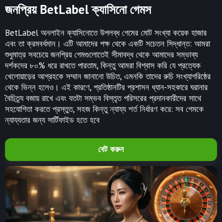
জনপ্রিয় BetLabel ক্যাসিনো গেমস
BetLabel অনলাইন ক্যাসিনোতে উপলব্ধ গেমের মোট সংখ্যা কয়েক হাজার
এবং তা ক্রমবর্ধমান। এটি আমাদের পক্ষ থেকে একটি সচেতন সিদ্ধান্ত: আমরা
শুধুমাত্র সবচেয়ে জনপ্রিয় গেমগুলোতেই সীমাবদ্ধ থেকে আমাদের সম্ভাব্য
দর্শকদের ৮০% ধরে রাখতে পারতাম, কিন্তু আমরা বিশ্বাস করি যে প্রত্যেক
খেলোয়াড়ের আগ্রহকে সম্মান জানানো উচিত, এমনকি তাদের রুচি সংখ্যাগরিষ্ঠের
থেকে ভিন্ন হলেও। এই কারণে, প্রতিষ্ঠানটির প্রশাসন ধ্যান-সহকারে ঘরানার
বৈচিত্র্য বজায় রাখে এবং যতটা সম্ভব বিস্তৃত পরিসরের প্রদানকারীদের সাথে
সহযোগিতা করতে প্রস্তুত, সহজ কিন্তু ন্যায্য শর্ত নির্ধারণ করে: সব গেমকে
ন্যায্যতার জন্য সার্টিফাইড হতে হবে
বেট করুন