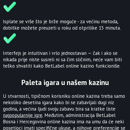
Isplate se vrše što je brže moguće - za većinu metoda,
dobitke možete preuzeti u roku od otprilike 15 minuta.
Interfejs je intuitivan i vrlo jednostavan — čak i ako se
nikada prije niste susreli ni sa čim sličnim, neće vam biti
teško shvatiti kako BetLabel online kazino funkcioniše.
Paleta igara u našem kazinu
U stvarnosti, tipičnom korisniku online kazina treba samo
nekoliko desetina igara kako bi se zabavljali dugi niz
godina, a većina ljudi svoju zabavu bira sa kratke liste
najpopularnije igre
. Međutim, administracija BetLabel
Bosna i Hercegovina online kazina ima na umu da će neki
posetioci imati specifične ukuse, a njihove preferencije se