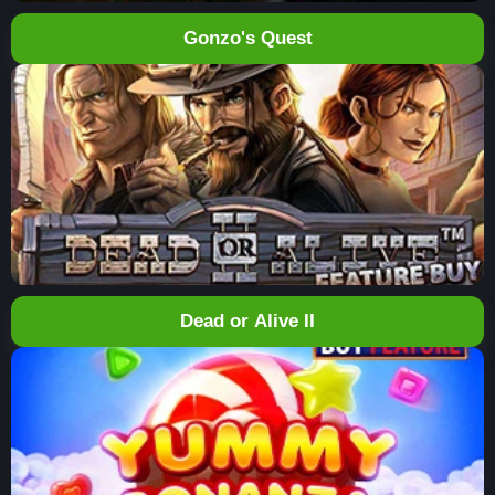
Gonzo's Quest
Dead or Alive II