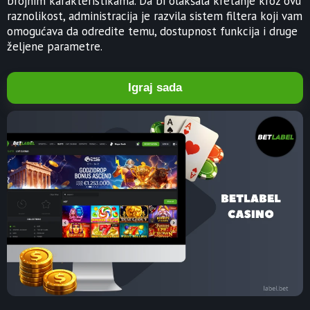
brojnim karakteristikama. Da bi olakšala kretanje kroz ovu
raznolikost, administracija je razvila sistem filtera koji vam
omogućava da odredite temu, dostupnost funkcija i druge
željene parametre.
Igraj sada