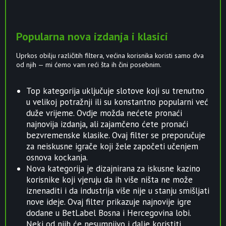
Popularna nova izdanja i klasici
Uprkos obilju različitih filtera, većina korisnika koristi samo dva
od njih — mi ćemo vam reći šta ih čini posebnim.
Top kategorija uključuje slotove koji su trenutno
u velikoj potražnji ili su konstantno popularni već
duže vrijeme. Ovdje možda nećete pronaći
najnovija izdanja, ali zajamčeno ćete pronaći
bezvremenske klasike. Ovaj filter se preporučuje
za neiskusne igrače koji žele započeti učenjem
osnova kockanja.
Nova kategorija je dizajnirana za iskusne kazino
korisnike koji vjeruju da ih više ništa ne može
iznenaditi i da industrija više nije u stanju smišljati
nove ideje. Ovaj filter prikazuje najnovije igre
dodane u BetLabel Bosna i Hercegovina lobi.
Neki od njih će nesumnjivo i dalje koristiti