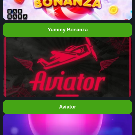
Yummy Bonanza
Aviator