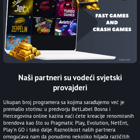
Naši partneri su vodeći svjetski
provajderi
Ukupan broj programera sa kojima sarađujemo već je
premašio stotinu: u predvorju BetLabel Bosna i
Hercegovina online kazina naći ćete kreacije renomiranih
brendova kao što su Pragmatic Play, Evolution, NetEnt,
Play'n GO i tako dalje. Raznolikost naših partnera
omogućava nam da ponudimo nekoliko hiljada različitih