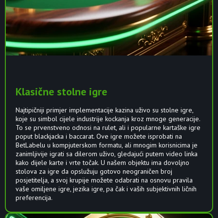
Klasične stolne igre
Najtipičniji primjer implementacije kazina uživo su stolne igre,
koje su simbol cijele industrije kockanja kroz mnoge generacije.
To se prvenstveno odnosi na rulet, ali i popularne kartaške igre
poput blackjacka i baccarat. Ove igre možete isprobati na
BetLabelu u kompjuterskom formatu, ali mnogim korisnicima je
zanimljivije igrati sa dilerom uživo, gledajući putem video linka
kako dijele karte i vrte točak. U našem objektu ima dovoljno
stolova za igre da opslužuju gotovo neograničen broj
posjetitelja, a svoj krupije možete odabrati na osnovu pravila
vaše omiljene igre, jezika igre, pa čak i vaših subjektivnih ličnih
preferencija.