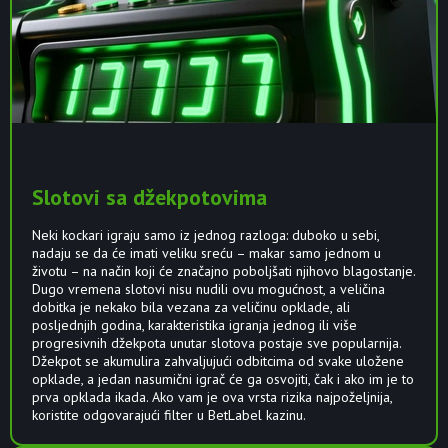
Slotovi sa džekpotovima
Neki kockari igraju samo iz jednog razloga: duboko u sebi,
nadaju se da će imati veliku sreću – makar samo jednom u
životu – na način koji će značajno poboljšati njihovo blagostanje.
Dugo vremena slotovi nisu nudili ovu mogućnost, a veličina
dobitka je nekako bila vezana za veličinu opklade, ali
posljednjih godina, karakteristika igranja jednog ili više
progresivnih džekpota unutar slotova postaje sve popularnija.
Džekpot se akumulira zahvaljujući odbitcima od svake uložene
opklade, a jedan nasumični igrač će ga osvojiti, čak i ako im je to
prva opklada ikada. Ako vam je ova vrsta rizika najpoželjnija,
koristite odgovarajući filter u BetLabel kazinu.