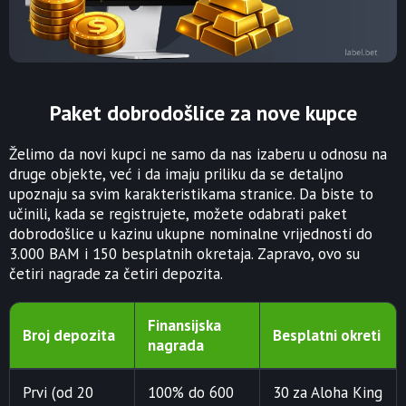
Paket dobrodošlice za nove kupce
Želimo da novi kupci ne samo da nas izaberu u odnosu na
druge objekte, već i da imaju priliku da se detaljno
upoznaju sa svim karakteristikama stranice. Da biste to
učinili, kada se registrujete, možete odabrati paket
dobrodošlice u kazinu ukupne nominalne vrijednosti do
3.000 BAM i 150 besplatnih okretaja. Zapravo, ovo su
četiri nagrade za četiri depozita.
Finansijska
Broj depozita
Besplatni okreti
nagrada
Prvi (od 20
100% do 600
30 za Aloha King