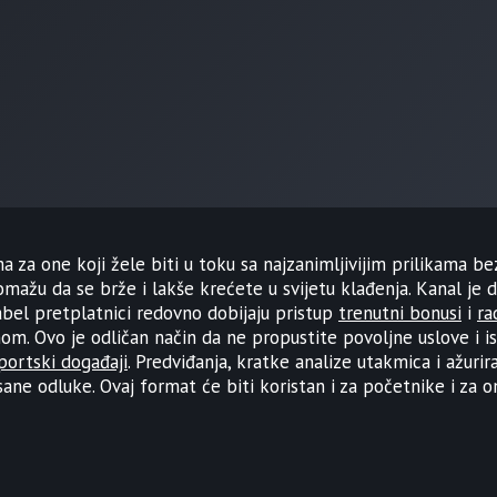
za one koji žele biti u toku sa najzanimljivijim prilikama bez
ažu da se brže i lakše krećete u svijetu klađenja. Kanal je d
bel pretplatnici redovno dobijaju pristup
trenutni bonusi
i
ra
. Ovo je odličan način da ne propustite povoljne uslove i isko
sportski događaji
. Predviđanja, kratke analize utakmica i ažur
sane odluke. Ovaj format će biti koristan i za početnike i za o