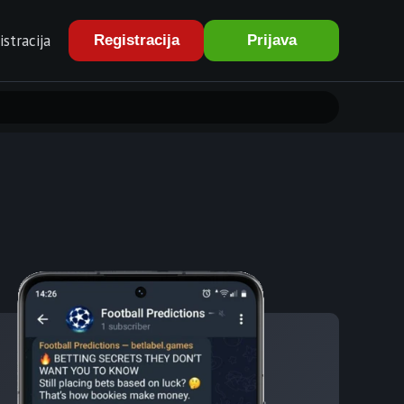
istracija
Registracija
Prijava