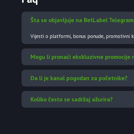
Šta se objavljuje na BetLabel Telegram
Vijesti o platformi, bonus ponude, promotivni k
Mogu li pronaći ekskluzivne promocije 
Da li je kanal pogodan za početnike?
Koliko često se sadržaj ažurira?