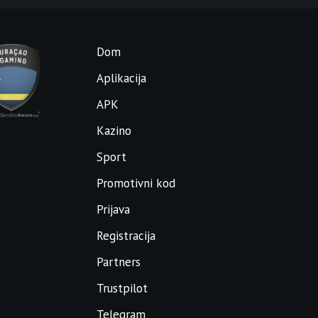
Dom
Aplikacija
APK
Kazino
Sport
Promotivni kod
Prijava
Registracija
Partners
Trustpilot
Telegram