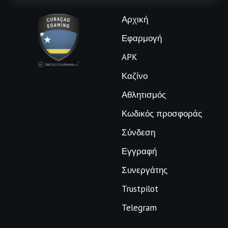
Αρχική
Εφαρμογή
APK
Καζίνο
Αθλητισμός
Κωδικός προσφοράς
Σύνδεση
Εγγραφή
Συνεργάτης
Trustpilot
Telegram