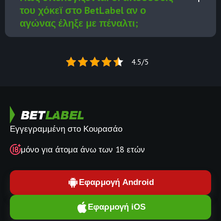
του χόκεϊ στο BetLabel αν ο
αγώνας έληξε με πέναλτι;
4.5/5
Εγγεγραμμένη στο Κουρασάο
μόνο για άτομα άνω των 18 ετών
Εφαρμογή Android
Εφαρμογή iOS