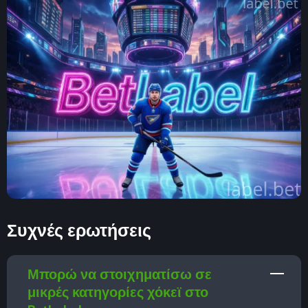
Συχνές ερωτήσεις
Μπορώ να στοιχηματίσω σε
μικρές κατηγορίες χόκεϊ στο