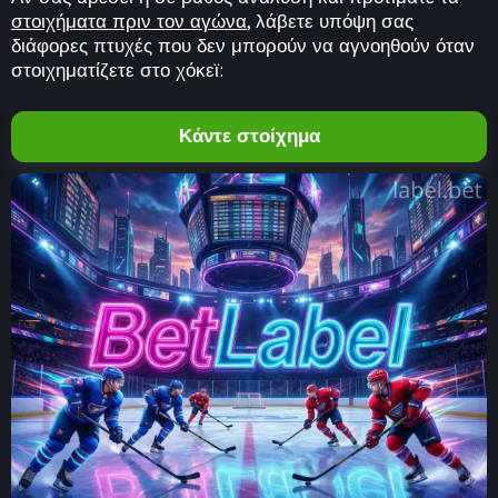
στοιχήματα πριν τον αγώνα
, λάβετε υπόψη σας
διάφορες πτυχές που δεν μπορούν να αγνοηθούν όταν
στοιχηματίζετε στο χόκεϊ:
Κάντε στοίχημα