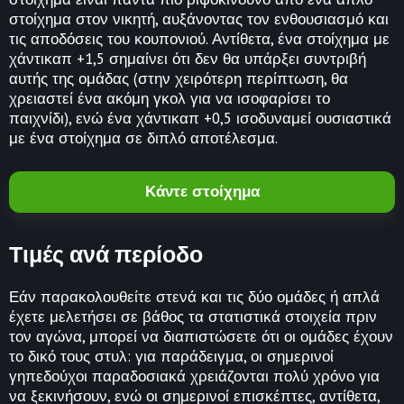
στοίχημα στον νικητή, αυξάνοντας τον ενθουσιασμό και
τις αποδόσεις του κουπονιού. Αντίθετα, ένα στοίχημα με
χάντικαπ +1,5 σημαίνει ότι δεν θα υπάρξει συντριβή
αυτής της ομάδας (στην χειρότερη περίπτωση, θα
χρειαστεί ένα ακόμη γκολ για να ισοφαρίσει το
παιχνίδι), ενώ ένα χάντικαπ +0,5 ισοδυναμεί ουσιαστικά
με ένα στοίχημα σε διπλό αποτέλεσμα.
Κάντε στοίχημα
Τιμές ανά περίοδο
Εάν παρακολουθείτε στενά και τις δύο ομάδες ή απλά
έχετε μελετήσει σε βάθος τα στατιστικά στοιχεία πριν
τον αγώνα, μπορεί να διαπιστώσετε ότι οι ομάδες έχουν
το δικό τους στυλ: για παράδειγμα, οι σημερινοί
γηπεδούχοι παραδοσιακά χρειάζονται πολύ χρόνο για
να ξεκινήσουν, ενώ οι σημερινοί επισκέπτες, αντίθετα,