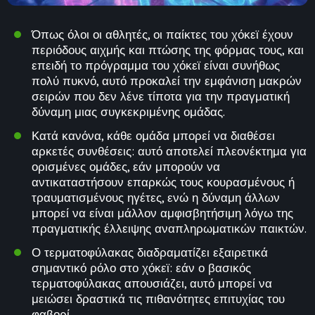
Όπως όλοι οι αθλητές, οι παίκτες του χόκεϊ έχουν
περιόδους αιχμής και πτώσης της φόρμας τους, και
επειδή το πρόγραμμα του χόκεϊ είναι συνήθως
πολύ πυκνό, αυτό προκαλεί την εμφάνιση μακρών
σειρών που δεν λένε τίποτα για την πραγματική
δύναμη μιας συγκεκριμένης ομάδας.
Κατά κανόνα, κάθε ομάδα μπορεί να διαθέσει
αρκετές συνθέσεις: αυτό αποτελεί πλεονέκτημα για
ορισμένες ομάδες, εάν μπορούν να
αντικαταστήσουν επαρκώς τους κουρασμένους ή
τραυματισμένους ηγέτες, ενώ η δύναμη άλλων
μπορεί να είναι μάλλον αμφισβητήσιμη λόγω της
πραγματικής έλλειψης αναπληρωματικών παικτών.
Ο τερματοφύλακας διαδραματίζει εξαιρετικά
σημαντικό ρόλο στο χόκεϊ: εάν ο βασικός
τερματοφύλακας απουσιάζει, αυτό μπορεί να
μειώσει δραστικά τις πιθανότητες επιτυχίας του
φαβορί.