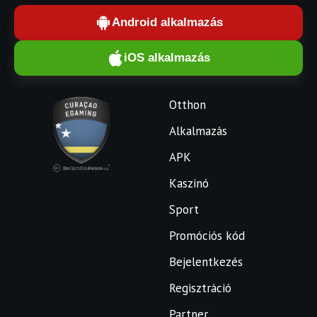
Android alkalmazás
iOS alkalmazás
Otthon
Alkalmazás
APK
Kaszinó
Sport
Promóciós kód
Bejelentkezés
Regisztráció
Partner