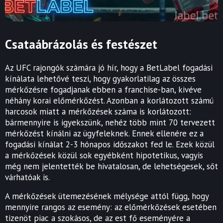
Csataábrázolás és festészet
Az UFC rajongók számára jó hír, hogy a BetLabel fogadási
kínálata lehetővé teszi, hogy gyakorlatilag az összes
mérkőzésre fogadjanak ebben a franchise-ban, kivéve
néhány korai előmérkőzést. Azonban a korlátozott számú
harcosok miatt a mérkőzések száma is korlátozott:
bármennyire is igyekszünk, nehéz több mint 70 tervezett
mérkőzést kínálni az ügyfeleknek. Ennek ellenére ez a
fogadási kínálat 2-3 hónapos időszakot fed le. Ezek közül
a mérkőzések közül sok egyébként hipotetikus, vagyis
még nem jelentették be hivatalosan, de lehetségesek, sőt
várhatóak is.
A mérkőzések ütemezésének mélysége attól függ, hogy
mennyire rangos az esemény: az előmérkőzések esetében
tizenöt piac a szokásos, de az est fő eseményére a