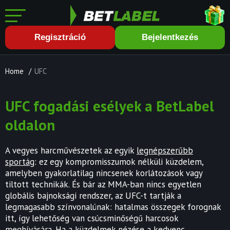
Regisztráció
Bejelentkezés
Home
/
UFC
UFC fogadási esélyek a BetLabel
oldalon
A vegyes harcművészetek az egyik
legnépszerűbb
sportág
: ez egy kompromisszumok nélküli küzdelem,
amelyben gyakorlatilag nincsenek korlátozások vagy
tiltott technikák. És bár az MMA-ban nincs egyetlen
globális bajnoksági rendszer, az UFC-t tartják a
legmagasabb színvonalúnak: hatalmas összegek forognak
itt, így lehetőség van csúcsminőségű harcosok
meghívására. Ha a küzdelmek nézése a kedvenc