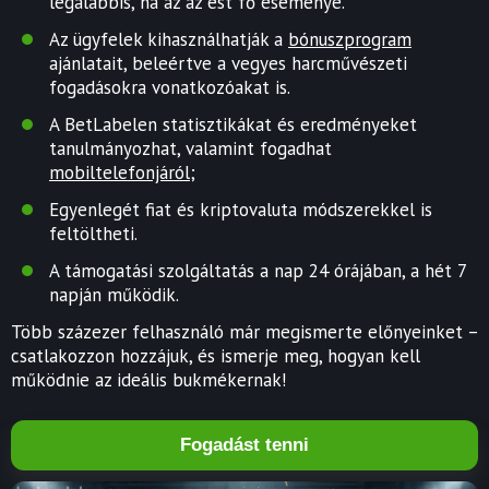
legalábbis, ha az az est fő eseménye.
Az ügyfelek kihasználhatják a
bónuszprogram
ajánlatait, beleértve a vegyes harcművészeti
fogadásokra vonatkozóakat is.
A BetLabelen statisztikákat és eredményeket
tanulmányozhat, valamint fogadhat
mobiltelefonjáról
;
Egyenlegét fiat és kriptovaluta módszerekkel is
feltöltheti.
A támogatási szolgáltatás a nap 24 órájában, a hét 7
napján működik.
Több százezer felhasználó már megismerte előnyeinket –
csatlakozzon hozzájuk, és ismerje meg, hogyan kell
működnie az ideális bukmékernak!
Fogadást tenni