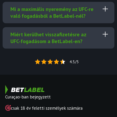
Mi a maximális nyeremény az UFC-re
való fogadásból a BetLabel-nél?
Miért kerülhet visszafizetésre az
UFC-fogadásom a BetLabel-en?
4.5/5
Curaçao-ban bejegyzett
csak 18 év feletti személyek számára