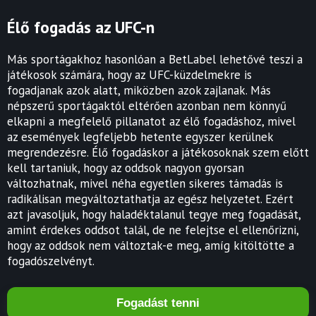
Élő fogadás az UFC-n
Más sportágakhoz hasonlóan a BetLabel lehetővé teszi a
játékosok számára, hogy az UFC-küzdelmekre is
fogadjanak azok alatt, miközben azok zajlanak. Más
népszerű sportágaktól eltérően azonban nem könnyű
elkapni a megfelelő pillanatot az élő fogadáshoz, mivel
az események legfeljebb hetente egyszer kerülnek
megrendezésre. Élő fogadáskor a játékosoknak szem előtt
kell tartaniuk, hogy az oddsok nagyon gyorsan
változhatnak, mivel néha egyetlen sikeres támadás is
radikálisan megváltoztathatja az egész helyzetet. Ezért
azt javasoljuk, hogy haladéktalanul tegye meg fogadását,
amint érdekes oddsot talál, de ne felejtse el ellenőrizni,
hogy az oddsok nem változtak-e meg, amíg kitöltötte a
fogadószelvényt.
Fogadást tenni