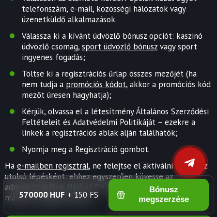
telefonszám, e-mail, közösségi hálózatok vagy
üzenetküldő alkalmazások.
Válassza ki a kívánt üdvözlő bónusz opciót: kaszinó
üdvözlő csomag,
sport üdvözlő bónusz
vagy sport
ingyenes fogadás;
Töltse ki a regisztrációs űrlap összes mezőjét (ha
nem tudja a
promóciós kódot
, akkor a promóciós kód
mezőt üresen hagyhatja);
Kérjük, olvassa el a létesítmény Általános Szerződési
Feltételeit és Adatvédelmi Politikáját – ezekre a
linkek a regisztrációs ablak alján találhatók;
Nyomja meg a Regisztráció gombot.
Ha
e-mailben regisztrál
, ne felejtse el aktiválni fiókját az
utolsó lépésként: ehhez egyszerűen kövesse az
adminisztrációnk által az Ön postaládájába küldött e-
Bónusz
570000 HUF
+ 150 FS
mailben található linket.
megszerzése