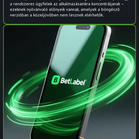
a rendszeres ügyfelek az alkalmazásainkra koncentráljanak –
ezeknek nyilvánvaló előnyeik vannak, amelyek a böngésző
verzióban a közeljövőben nem lesznek elérhetők.