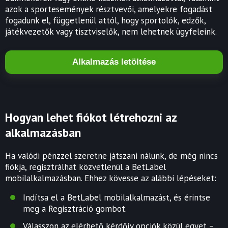
azok a sportesemények résztvevői, amelyekre fogadást
fogadunk el, függetlenül attól, hogy sportolók, edzők,
játékvezetők vagy tisztviselők, nem lehetnek ügyfeleink.
Alkalmazás letöltése
Hogyan lehet fiókot létrehozni az
alkalmazásban
Ha valódi pénzzel szeretne játszani nálunk, de még nincs
fiókja, regisztrálhat közvetlenül a BetLabel
mobilalkalmazásban. Ehhez kövesse az alábbi lépéseket:
Indítsa el a BetLabel mobilalkalmazást, és érintse
meg a Regisztráció gombot.
Válasszon az elérhető kérdőív opciók közül egyet –