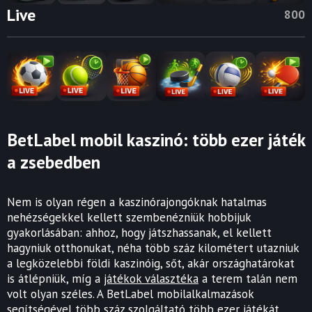
Live
800
BetLabel mobil kaszinó: több ezer játék
a zsebedben
Nem is olyan régen a kaszinórajongóknak hatalmas
nehézségekkel kellett szembenézniük hobbijuk
gyakorlásában: ahhoz, hogy játszhassanak, el kellett
hagyniuk otthonukat, néha több száz kilométert utazniuk
a legközelebbi földi kaszinóig, sőt, akár országhatárokat
is átlépniük, míg a
játékok választéka
a terem talán nem
volt olyan széles. A BetLabel mobilalkalmazások
segítségével több száz szolgáltató több ezer játékát