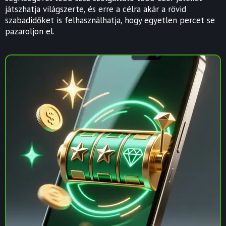
játszhatja világszerte, és erre a célra akár a rövid
szabadidőket is felhasználhatja, hogy egyetlen percet se
pazaroljon el.