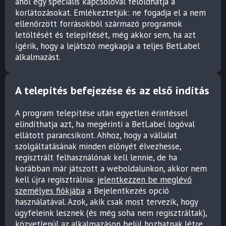
ahol egy speciális kapcsolóval feloldhatja a
korlátozásokat. Emlékeztetjük: ne fogadja el a nem
ellenőrzött forrásokból származó programok
letöltését és telepítését, még akkor sem, ha azt
ígérik, hogy a lejátszó megkapja a teljes BetLabel
alkalmazást.
A telepítés befejezése és az első indítás
A program telepítése után egyetlen érintéssel
elindíthatja azt, ha megérinti a BetLabel logóval
ellátott parancsikont. Ahhoz, hogy a vállalat
szolgáltatásának minden előnyét élvezhesse,
regisztrált felhasználónak kell lennie, de ha
korábban már játszott a weboldalunkon, akkor nem
kell újra regisztrálnia:
jelentkezzen be meglévő
személyes fiókjába
a Bejelentkezés opció
használatával. Azok, akik csak most tervezik, hogy
ügyfeleink lesznek (és még soha nem regisztráltak),
közvetlenül az alkalmazáson belül hozhatnak létre