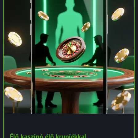
Élő kaszinó élő krupiékkal