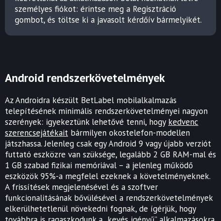
személyes fiókot: érintse meg a Regisztráció
gombot, és töltse ki a javasolt kérdőív bármelyikét.
Android rendszerkövetelmények
Az Androidra készült BetLabel mobilalkalmazás
telepítésének minimális rendszerkövetelményei nagyon
szerények: igyekeztünk lehetővé tenni, hogy
kedvenc
szerencsejátékait
bármilyen okostelefon-modellen
játszhassa. Jelenleg csak egy Android 9 vagy újabb verziót
futtató eszközre van szüksége, legalább 2 GB RAM-mal és
1 GB szabad fizikai memóriával – a jelenleg működő
eszközök 95%-a megfelel ezeknek a követelményeknek.
A frissítések megjelenésével és a szoftver
funkcionalitásának bővülésével a rendszerkövetelmények
elkerülhetetlenül növekedni fognak, de ígérjük, hogy
továbbra is ragaszkodunk a „kevés igényű” alkalmazásokra