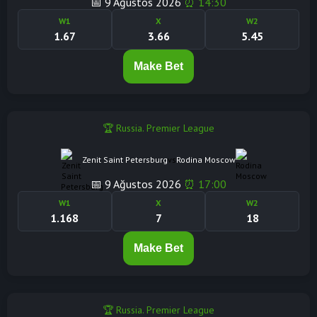
📅 9 Ağustos 2026
⏰ 14:30
W1
X
W2
1.67
3.66
5.45
Make Bet
🏆 Russia. Premier League
Zenit Saint Petersburg
vs
Rodina Moscow
📅 9 Ağustos 2026
⏰ 17:00
W1
X
W2
1.168
7
18
Make Bet
🏆 Russia. Premier League