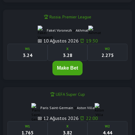
🏆 Russia. Premier League
Fakel Voronezh
vs
Akhmat
📅 10 Ağustos 2026
⏰ 19:30
W1
X
W2
3.24
3.28
2.275
Make Bet
🏆 UEFA Super Cup
Paris Saint-Germain
vs
Aston Villa
📅 12 Ağustos 2026
⏰ 22:00
W1
X
W2
1.765
3.82
4.44