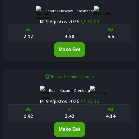
Spartak Moscow
vs
Krasnodar
📅 9 Ağustos 2026
⏰ 20:00
W1
X
W2
2.12
3.58
3.3
Make Bet
🏆 Russia. Premier League
Rubin Kazan
vs
Orenburg
📅 9 Ağustos 2026
⏰ 20:30
W1
X
W2
1.92
3.42
4.14
Make Bet