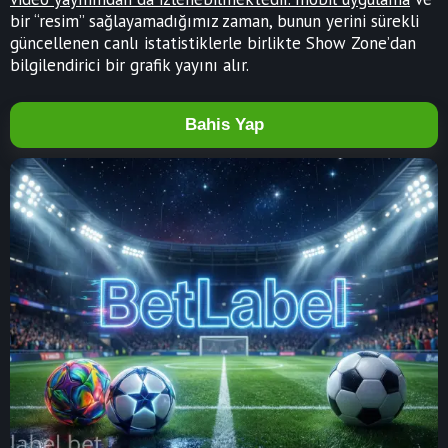
bir “resim” sağlayamadığımız zaman, bunun yerini sürekli
güncellenen canlı istatistiklerle birlikte Show Zone’dan
bilgilendirici bir grafik yayını alır.
Bahis Yap