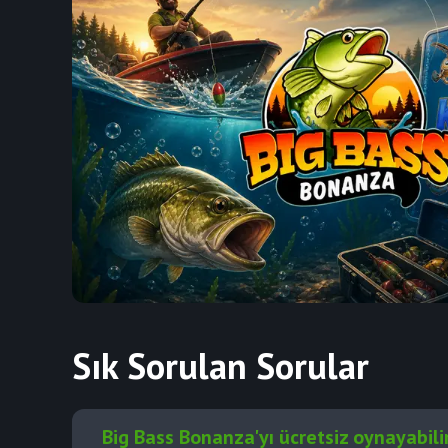
Sık Sorulan Sorular
Big Bass Bonanza'yı ücretsiz oynayabili