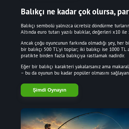
Balıkçı ne kadar çok olursa, pa
Balıkçı sembolü yalnızca ücretsiz döndürme turları
Altında euro tutarı yazılı balıklar, değerleri x10 il
Ancak çoğu oyuncunun farkında olmadığı şey, her bir
bir balıkçı 500 TL’yi toplar; iki balıkçı ise 1000 TL
pratikte birden fazla balıkçıya rastlamak nadirdir.
Eğer bir balıkçı karakteri yakalarsanız ama makaral
– bu da oyunun bu kadar popüler olmasını sağlayan d
Şimdi Oynayın