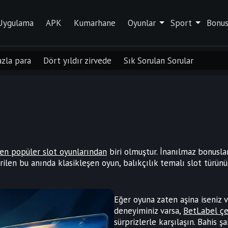
Uygulama
APK
Kumarhane
Oyunlar
Sport
Bonu
azla para
Dört yıldır zirvede
Sık Sorulan Sorular
en popüler slot oyunlarından
biri olmuştur. İnanılmaz bonuslar
rilen bu anında klasikleşen oyun, balıkçılık temalı slot türün
Eğer oyuna zaten aşina iseniz v
deneyiminiz varsa,
BetLabel çe
sürprizlerle karşılaşın. Bahis 