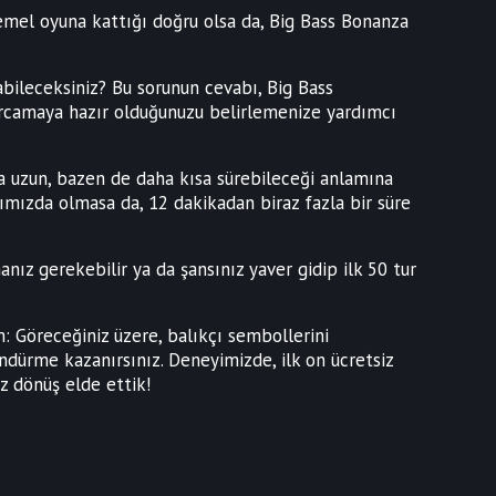
temel oyuna kattığı doğru olsa da, Big Bass Bonanza
yabileceksiniz? Bu sorunun cevabı, Big Bass
harcamaya hazır olduğunuzu belirlemenize yardımcı
a uzun, bazen de daha kısa sürebileceği anlamına
ımızda olmasa da, 12 dakikadan biraz fazla bir süre
ız gerekebilir ya da şansınız yaver gidip ilk 50 tur
: Göreceğiniz üzere, balıkçı sembollerini
öndürme kazanırsınız. Deneyimizde, ilk on ücretsiz
z dönüş elde ettik!