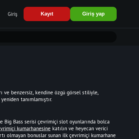
s
Giriş
Kayıt
Giriş yap
ı ve benzersiz, kendine özgü görsel stiliyle,
ü yeniden tanımlamıştır.
e Big Bass serisi çevrimiçi slot oyunlarında bolca
vrimiçi kumarhanesine
katılın ve heyecan verici
şartı olmayan bonuslar sunan ilk çevrimiçi kumarhane