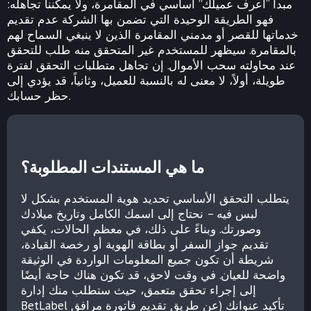
مبدأ “اعرف عميلك” أساسي في المقامرة، ولا يمكننا تجاهله:
فهو الطريقة الوحيدة التي تضمن بها الشركة عدم تقديم
خدماتها للقصر أو مدمني المقامرة الذين لا ينبغي السماح لهم
بالمقامرة. سيظهر للمستخدم غير المتحقق منه طلب للتحقق
عند محاولته سحب الأموال. إن تجاهل متطلبات التحقق لفترة
طويلة، أولاً، لا معنى له بالنسبة للعميل، وثانياً، قد يؤدي إلى
حظر حسابك.
ما هي المستندات المطلوبة؟
يتطلب التحقق الأساسي تحديد هوية المستخدم بشكل لا
لبس فيه – نحتاج إلى اسمك الكامل وتاريخ ميلادك
وصورتك. وبناءً على ذلك، في معظم الحالات، يكفي
تقديم جواز السفر أو بطاقة الهوية أو رخصة القيادة،
شريطة أن تكون جميع المعلومات الواردة في الوثيقة
واضحة للعيان. في وقت لاحق، قد تكون هناك حاجة أيضًا
إلى إجراء تحقق متعمق، حيث ستطلب منك إدارة
BetLabel تأكيد عنوانك (عن طريق تقديم فاتورة مرافق