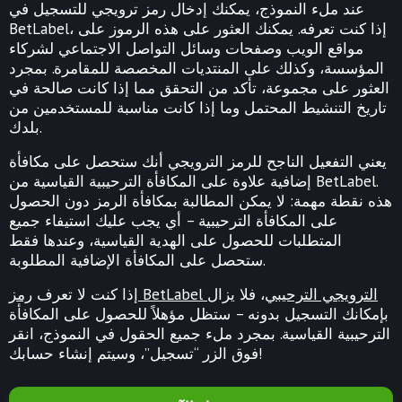
عند ملء النموذج، يمكنك إدخال رمز ترويجي للتسجيل في
BetLabel، إذا كنت تعرفه. يمكنك العثور على هذه الرموز على
مواقع الويب وصفحات وسائل التواصل الاجتماعي لشركاء
المؤسسة، وكذلك على المنتديات المخصصة للمقامرة. بمجرد
العثور على مجموعة، تأكد من التحقق مما إذا كانت صالحة في
تاريخ التنشيط المحتمل وما إذا كانت مناسبة للمستخدمين من
بلدك.
يعني التفعيل الناجح للرمز الترويجي أنك ستحصل على مكافأة
إضافية علاوة على المكافأة الترحيبية القياسية من BetLabel.
هذه نقطة مهمة: لا يمكن المطالبة بمكافأة الرمز دون الحصول
على المكافأة الترحيبية – أي يجب عليك استيفاء جميع
المتطلبات للحصول على الهدية القياسية، وعندها فقط
ستحصل على المكافأة الإضافية المطلوبة.
رمز BetLabel الترويجي الترحيبي
، فلا يزال
إذا كنت لا تعرف
بإمكانك التسجيل بدونه – ستظل مؤهلاً للحصول على المكافأة
الترحيبية القياسية. بمجرد ملء جميع الحقول في النموذج، انقر
فوق الزر “تسجيل”، وسيتم إنشاء حسابك!