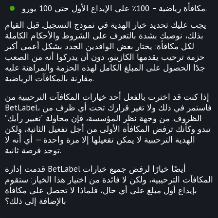
مكافأة رياضية – 100٪ على الإيداع الأول حتى 100 يورو.
يجب عليك تحديد خيار الهدية في نموذج التسجيل. قبل القيام
بذلك، نوصيك بشدة بالتعرف على الشروط والأحكام الكاملة
لكل مكافأة: يختار بعض الوافدين الجدد بشكل أعمى أكبر
حزمة ترحيب يقدمها الكازينو، دون أن يدركوا أنه من الصعب
جدًا الحصول على المبلغ الكامل لهذه الحزمة والمراهنة عليه
مقارنة بالمكافآت الرياضية.
إذا كنت قد اخترت بالفعل أحد خيارات المكافآت الترحيبية من
BetLabel، فاستمر في ذلك ولا تغير قرارك تحت أي ظرف من
الظروف. من وجهة نظر المؤسسة، فإن محاولة “تغيير رأيك”
تبدو وكأنك ترفض المكافأة الأولى من أجل تفعيل الثانية، ولكن
الهدية الترحيبية لا يمكن تفعيلها إلا مرة واحدة — أي أنه لا
توجد فرصة ثانية.
قدمت إدارة BetLabel أيضًا خيارًا لرفض جميع خيارات
المكافآت الترحيبية، ولكن لا فائدة من اختيار هذا الخيار: ستقوم
بإيداع أول مبلغ على أي حال، فلماذا لا تحصل على مكافأة
بالإضافة إلى ذلك؟