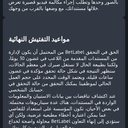
بالصور وحدها وتطلب إجراء مكالمة فيديو قصيرة تعرض
خلالها مستنداتك، مع وضعها بالقرب من وجهك.
مواعيد التفتيش النهائية
من المحتمل أن يكون لإدارة BetLabel الحق في التحقق
من المستندات المقدمة من اللاعب في غضون 30 يومًا،
ولكننا بطبيعة الحال لا نستغل صبرك. في معظم الحالات،
ستظهر النتيجة في شكل حالة تحقق مؤكدة في غضون
ساعات قليلة، ويعتمد الوقت المحدد على حجم العمل
الحالي لموظفينا. يمكنك التحقق من حالة التحقق في
حسابك الشخصي.
عند اكتشاف تناقضات بين بيانات الاستبيان والمعلومات
الواردة في المستندات، هناك عدة سيناريوهات محتملة:
في بعض الأحيان، تكون المؤسسة على استعداد للتغاضي
عما يمكن اعتباره أخطاء مطبعية عرضية، ولكن أي
محاولة واضحة لخداع BetLabel ستؤدي إلى إنهاء التعاون
مع العميل غير النزيه بشكل نهائي.