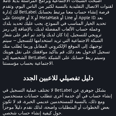
أصبحت الشبكات الاجتماعية وبرامج المراسلة بديلاً كاملاً
لقنوات الاتصال التقليدية بالنسبة لكثير من الناس اليوم، وتقدم
لك إدارة BetLabel فرصة إنشاء حساب معنا مرتبط بحسابك
على Google أو X أو MetaMask أو Line أو Apple ID. بعد
تحديد الخيار المناسب في النموذج، يجب عليك تحديد بلدك
وعملة حساب الألعاب المفضلة لديك، بالإضافة إلى رمز
ترويجي للتسجيل، إذا كان لديك واحد. ثم انقر على شعار
الشبكة الاجتماعية التي تريد استخدامها للتسجيل — سيتم
توجيهك إلى الموقع الإلكتروني المقابل وربما يُطلب منك
تسجيل الدخول. بعد ذلك، قم بتأكيد موافقتك على نقل هويتك
الشخصية إلى BetLabel، وسيتم ربط حسابك على الشبكة
الاجتماعية بحساب مؤسستنا.
دليل تفصيلي للاعبين الجدد
لا تختلف عملية التسجيل في BetLabel بشكل جوهري عن
إنشاء حساب في أي خدمة أخرى تتطلب حسابات مستخدمين.
ومع ذلك، بالنسبة للمستخدمين عديمي الخبرة، قد لا تكون
بعض الخطوات أو المتطلبات واضحة، لذلك نقدم دليلاً موجزاً
حول كيفية إنشاء حساب شخصي.