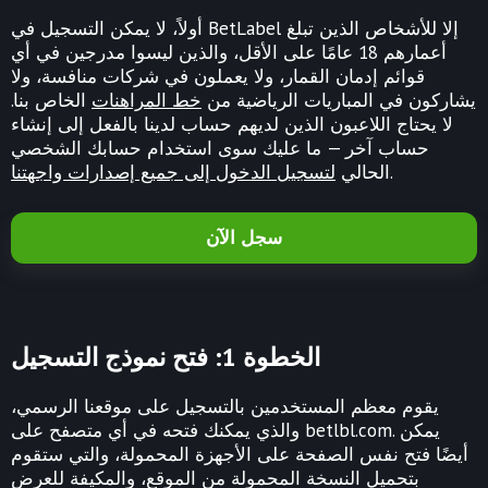
أولاً، لا يمكن التسجيل في BetLabel إلا للأشخاص الذين تبلغ
أعمارهم 18 عامًا على الأقل، والذين ليسوا مدرجين في أي
قوائم إدمان القمار، ولا يعملون في شركات منافسة، ولا
يشاركون في المباريات الرياضية من
خط المراهنات
الخاص بنا.
لا يحتاج اللاعبون الذين لديهم حساب لدينا بالفعل إلى إنشاء
حساب آخر — ما عليك سوى استخدام حسابك الشخصي
.
الحالي
لتسجيل الدخول إلى جميع إصدارات واجهتنا
سجل الآن
الخطوة 1: فتح نموذج التسجيل
يقوم معظم المستخدمين بالتسجيل على موقعنا الرسمي،
والذي يمكنك فتحه في أي متصفح على betlbl.com. يمكن
أيضًا فتح نفس الصفحة على الأجهزة المحمولة، والتي ستقوم
بتحميل النسخة المحمولة من الموقع، والمكيفة للعرض