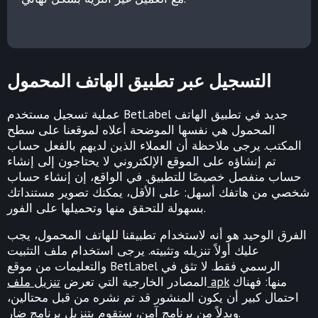
التسجيل عبر تطبيق الهاتف المحمول
عملية تسجيل مستخدم BetLabel جديد في تطبيق الهاتف
المحمول هي نفسها الموضحة أعلاه لموقعنا على سطح
المكتب. يرجى ملاحظة أن العملاء الذين لديهم بالفعل حساب
تم إنشاؤه على الموقع الإلكتروني لا يحتاجون إلى إنشاء
حساب منفصل خصيصًا للتطبيق. في الواقع، إن إنشاء حساب
شخصي من هاتفك أسهل: على الأقل، يمكنك تصوير مستنداتك
بسهولة للتحقق منها وتحميلها على الفور.
الفرق الوحيد هو أنه لاستخدام تطبيقنا للهاتف المحمول، يجب
عليك أولاً تنزيله وتثبيته. يرجى استخدام ملف التثبيت
والتعليمات من موقع BetLabel الرسمي فقط. لا تثق في
منها: فهناك
تنزيل ملف apk
المصادر الخارجية التي تعرض
احتمال كبير أن يكون المنشور قد تم نشره من قبل محتالين،
وبدلاً من برنامج آمن، ستقوم بتنزيل برنامج ضار.