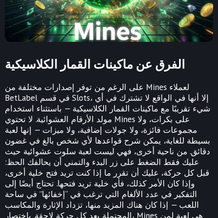
الفرق عن ماكينات القمار الكلاسيكية
على الرغم من توفر إصدارات مختلفة من Mines لعملاء
BetLabel في قسم Slots، إلا أنها في الواقع لا تشترك في أي
شيء تقريبًا مع ماكينات القمار الكلاسيكية — باستثناء استخدام
مولد الأرقام العشوائية. لا تحتوي Mines على بكرات، ولا
مجموعات فائزة، ولا جولات إضافية، ولا ميزات — إنها لعبة
بسيطة للغاية، يمكن شرح قواعدها لأي شخص بالغ في غضون
دقائق. من ناحية أخرى، فهي ليست لعبة سلوت عشوائية حيث
عليك فقط الضغط على زر البدء والتمني أن يحالفك الحظ:
قبل كل حركة، عليك أن تقرر ما إذا كنت تريد فتح خلية أخرى،
وإذا كان الأمر كذلك، فأي خلية تريد فتحها. تحتاج أيضًا إلى
التفكير في عدد الألغام التي ترغب في “إخفائها” في ساحة
اللعب — إذا كان هناك المزيد منها، تزداد الإثارة والمكاسب
المحتملة بعد كل حركة لاحقة. باختصار، Mines هي لعبة لمن