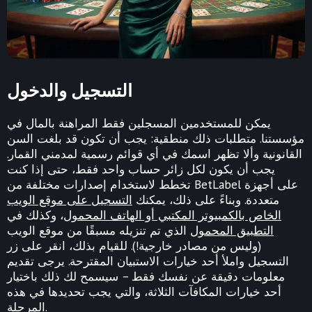
التسجيل والدخول
يمكن للمستخدمين المسجلين فقط المراهنة بالمال في
مؤسستنا. متطلبات ذلك منطقية: يجب أن تكون قد بلغت السن
القانونية وألا تظهر اسمك في أي قوائم رسمية لمدمني القمار.
يجب أن يكون لكل زائر حساب واحد فقط، حتى إذا كنت
تخطط لاستخدام إصدارات مختلفة من BetLabel على أجهزة
متعددة. وبناءً على ذلك، يمكنك
التسجيل على موقع الويب
الخاص بالكمبيوتر المكتبي أو الهاتف المحمول
، وكذلك في
التطبيق المحمول
الذي تم تنزيله مسبقًا من موقع الويب
(وليس من مصادر خارجية!). للقيام بذلك، انقر على زر
التسجيل واملأ أحد خيارات الاستبيان المقترحة. يرجى تقديم
معلومات دقيقة عن نفسك فقط – سيسمح لك ذلك باختيار
أحد خيارات المكافآت الثلاثة، والتي يجب تحديدها في هذه
المرحلة.