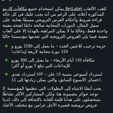
للعب الألعاب
مكافآت كازينو BetLabel
يمكن استخدام جميع
المذكورة أعلاه، على الرغم من أنه يجب عليك في كل حالة
قراءة شروط وأحكام العرض الترويجي مسبقًا بعناية: على
سبيل المثال، الدورات المجانية صالحة دائمًا لفتحة معينة
واحدة فقط، وغالبًا ما لا يمكن المراهنة بالهدايا إلا على ألعاب
معينة. فيما يلي العروض الترويجية التي تقدمها مؤسستنا حاليًا:
حزمة ترحيب للاعبين الجدد – ما يصل إلى 1500 يورو و
150 دورة مجانية لأربعة إيداعات؛
مكافأة 50٪ أيام الأربعاء – ما يصل إلى 300 يورو
للإيداعات التي تبلغ 5 يورو أو أكثر؛
استرداد نقدي VIP – استرداد أسبوعي بنسبة 5٪ على
خسائر الأسبوع السابق، والتي يمكن زيادتها إلى 11٪.
يجب أيضًا الانتباه إلى البطولات التي تنظمها المؤسسة: لا
توجد جوائز مضمونة هنا، ولكن المشاركين الأكثر نشاطًا
سيحصلون على هدايا قيّمة للغاية. بالإضافة إلى ذلك، لدينا
عروض ترويجية قصيرة الأجل تتزامن مع مختلف الأعياد.