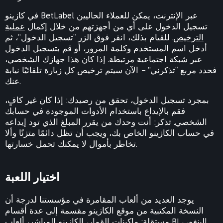
في كازينو BetLabel عبر الإنترنت، يمكن للعملاء الحاليين
تسجيل الدخول على أي من أجهزتهم من خلال إكمال
عملية
الترخيص
. للقيام بذلك، انقر فوق الزر “تسجيل الدخول”، ثم
أدخل اسم المستخدم وكلمة المرور، أو قم بتسجيل الدخول
عبر شبكة اجتماعية مرتبطة. إذا كان هذا جهازك الشخصي،
فحدد مربع “تذكرني” – الآن سيتم ترخيص كل زيارة تلقائيًا نيابة
عنك.
بمجرد تسجيل الدخول، تحقق من رصيدك: إذا كان غير كافٍ،
فقم بالإيداع باستخدام الأدوات الموجودة في حسابك
الشخصي. تذكر: أنت وحدك من يقرر المبلغ الذي تود إيداعه
في حساب الكازينو الخاص بك، ويجب أن تظل دائمًا متزنًا وألا
تخاطر بأموال لا يمكنك تحمل خسارتها.
اختيار اللعبة
يوجد العديد من ألعاب المقامرة في مؤسستنا لدرجة أن
النسخة المكتبية من موقع الكازينو مقسمة إلى عدة أقسام
مستقلة: ماكينات القمار، الكازينو المباشر، ألعاب BL، البنغو،