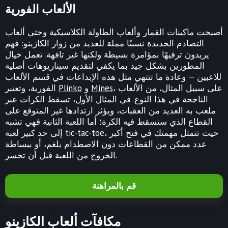
الألعاب الفورية
أصبحت ماكينات القمار وألعاب الطاولة الكلاسيكية وحتى ألعاب
التصادم الجديدة نسبيًا مملة للعديد من زوار الكازينو: فهم
يريدون ترفيهًا بمؤامرة بسيطة ولكنها غير تافهة. تعمل خيال
المطورين بشكل جيد بما يكفي لتقديم سيناريوهات أصلية
للاعبين — وعادة ما تنتهي مثل هذه الإبداعات في قسم الألعاب
، على سبيل المثال، من الألعاب
Mines
و
Plinko
الفورية، وتعتبر
الناجحة في هذا النوع. في المثال الأول، تسقط الكرات عبر
ملعب به العديد من العقبات، ويؤثر ارتدادها غير المتوقع على
القطاع الذي ستسقط فيه الكرة؛ أما اللعبة الثانية فهي تشبه
إلى حد كبير لعبة tic-tac-toe، حيث تتمثل مهمتك في فتح أكبر
عدد ممكن من القطاعات دون الاصطدام بلغم، أو ببساطة
الخروج من اللعبة قبل أن تخسر.
قم بالمراهنة
مكافآت ألعاب الكازينو