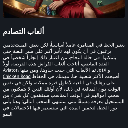
ألعاب التصادم
يعتبر الحظ في المقامرة عاملاً أساسياً، لكن بعض المستخدمين
يرغبون في أن يكون لهم تأثير أكبر على سير اللعبة حتى
يتمكنوا، في حالة النجاح، من اعتبار ذلك إنجازاً شخصياً. في
العقد الماضي، أتاحت ألعاب الكراش هذه الفرصة، أولاً
و
JetX
، ثم الألعاب التي حذت حذوها، ومن بينها
Aviator
أصبحت الأكثر شعبية. هنا، مهمتك هي الحفاظ
Chicken Road
على رهانك في اللعبة لأطول فترة ممكنة، ولكن في نفس
الوقت دون المبالغة في ذلك، لأن أولئك الذين لا يتمكنون من
سحب أموالهم في الوقت المناسب سيفقدون كل شيء. من
المستحيل معرفة مسبقًا متى ستنتهي السحب التالي: وهنا يأتي
دور الحظ، لتخمين المدة التي ستستمر فيها الاحتمالات في
النمو.