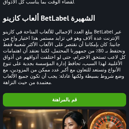
لقضاء الوقت بما يناسب كل الأذواق.
ألعاب كازينو BetLabel الشهيرة
يبلغ العدد الإجمالي للألعاب المتاحة في كازينو BetLabel عبر
الإنترنت عدة آلاف وهو في تزايد مستمر. هذا اختيار واعٍ من
جانبنا: كان بإمكاننا أن نقتصر على الألعاب الأكثر شعبية فقط
ونحتفظ بـ 80٪ من جمهورنا المحتمل، لكننا نعتقد أن اهتمامات
كل لاعب تستحق الاحترام، حتى لو اختلفت أذواقهم عن أذواق
الأغلبية. لهذا السبب، تحافظ إدارة المؤسسة بجدية على تنوع
الأنواع وتستعد للتعاون مع أكبر عدد ممكن من المزودين، مع
وضع شروط بسيطة ولكنها عادلة: يجب أن تكون جميع الألعاب
معتمدة من حيث النزاهة.
قم بالمراهنة