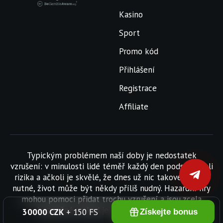
Kasino
Sport
Promo kód
Přihlášení
Registrace
Affiliate
Typickým problémem naší doby je nedostatek
vzrušení: v minulosti lidé téměř každý den podstupovali
rizika a ačkoli je skvělé, že dnes už nic takového není
nutné, život může být někdy příliš nudný. Hazardní hry
mohou pomoci přidat trochu vzrušení a jsou zcela
bezpečné, pokud je máte pod kontrolou.
30000 CZK
+ 150 FS
Získejte bonus