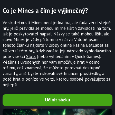
Co je Mines a čím je výjimečný?
Ve skutečnosti Mines není jedna hra, ale řada verzí stejné
hry, jejíž pravidla se mohou mírně lišit v závislosti na tom,
jak je poskytovatel napsal. Názvy se také mohou lišit, ale
slovo Mines je vždy přítomno v názvu. V době psaní
tohoto článku najdete v lobby online kasina BetLabel asi
40 verzí této hry, když zadáte její název do vyhledávacího
pole v sekci
Slots
(nebo vyhledáním v Quick Games).
Většina z uvedených her vám umožňuje hrát v demo
režimu, což znamená, že můžete porovnat dostupné
varianty, aniž byste riskovali své finanční prostředky, a
poté hrát o peníze ve verzi, kterou osobně považujete za
nejlepší.
Učinit sázku