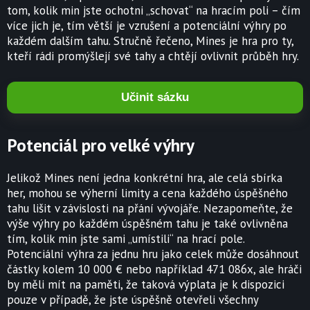
tom, kolik min jste ochotni „schovat“ na hracím poli – čím
více jich je, tím větší je vzrušení a potenciální výhry po
každém dalším tahu. Stručně řečeno, Mines je hra pro ty,
kteří rádi promýšlejí své tahy a chtějí ovlivnit průběh hry.
Učinit sázku
Potenciál pro velké výhry
Jelikož Mines není jedna konkrétní hra, ale celá sbírka
her, mohou se výherní limity a cena každého úspěšného
tahu lišit v závislosti na přání vývojáře. Nezapomeňte, že
výše výhry po každém úspěšném tahu je také ovlivněna
tím, kolik min jste sami „umístili“ na hrací pole.
Potenciální výhra za jednu hru jako celek může dosáhnout
částky kolem 10 000 € nebo například 471 086x, ale hráči
by měli mít na paměti, že taková výplata je k dispozici
pouze v případě, že jste úspěšně otevřeli všechny