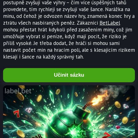
postupně zvyšují vaše výhry – čím více úspěšných tahů
provedete, tím rychleji se zvyšují vaše šance. Narážka na
minu, od čehož je odvozen název hry, znamená konec hry a
ztrátu všech nasbíraných peněz. Zákazníci
BetLabel
mohou přestat hrát kdykoli před zasažením miny, což jim
umožňuje vybrat si peníze, když mají pocit, že riziko je
příliš vysoké. Je třeba dodat, že hráči si mohou sami
nastavit počet min na hracím poli, ale s klesajícím rizikem
klesají i šance na každý správný tah.
Učinit sázku