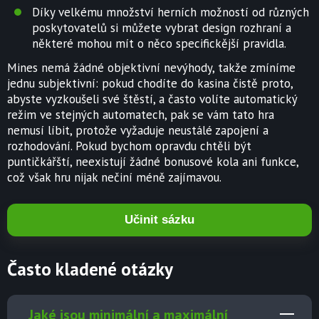
Díky velkému množství herních možností od různých
poskytovatelů si můžete vybrat design rozhraní a
některé mohou mít o něco specifickější pravidla.
Mines nemá žádné objektivní nevýhody, takže zmíníme
jednu subjektivní: pokud chodíte do kasina čistě proto,
abyste vyzkoušeli své štěstí, a často volíte automatický
režim ve stejných automatech, pak se vám tato hra
nemusí líbit, protože vyžaduje neustálé zapojení a
rozhodování. Pokud bychom opravdu chtěli být
puntičkářští, neexistují žádné bonusové kola ani funkce,
což však hru nijak nečiní méně zajímavou.
Učinit sázku
Často kladené otázky
Jaké jsou minimální a maximální