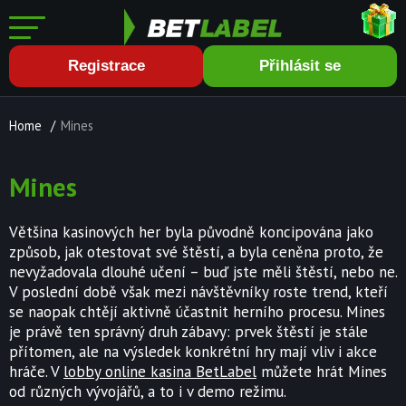
Registrace
Přihlásit se
Home
/
Mines
Mines
Většina kasinových her byla původně koncipována jako
způsob, jak otestovat své štěstí, a byla ceněna proto, že
nevyžadovala dlouhé učení – buď jste měli štěstí, nebo ne.
V poslední době však mezi návštěvníky roste trend, kteří
se naopak chtějí aktivně účastnit herního procesu. Mines
je právě ten správný druh zábavy: prvek štěstí je stále
přítomen, ale na výsledek konkrétní hry mají vliv i akce
hráče. V
lobby online kasina BetLabel
můžete hrát Mines
od různých vývojářů, a to i v demo režimu.