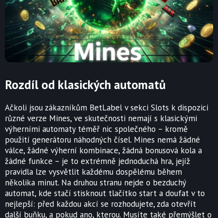
Rozdíl od klasických automatů
Ačkoli jsou zákazníkům BetLabel v sekci Slots k dispozici
různé verze Mines, ve skutečnosti nemají s klasickými
výherními automaty téměř nic společného – kromě
použití generátoru náhodných čísel. Mines nemá žádné
válce, žádné výherní kombinace, žádná bonusová kola a
žádné funkce – je to extrémně jednoduchá hra, jejíž
pravidla lze vysvětlit každému dospělému během
několika minut. Na druhou stranu nejde o bezduchý
automat, kde stačí stisknout tlačítko start a doufat v to
nejlepší: před každou akcí se rozhodujete, zda otevřít
další buňku, a pokud ano, kterou. Musíte také přemýšlet o