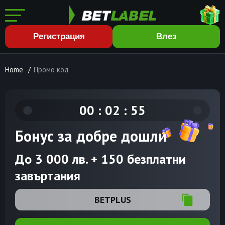
Регистрация
Влез
Home
/
Промо код
00
:
02
:
53
Бонус за добре дошли
До 3 000 лв. + 150 безплатни
завъртания
BETPLUS