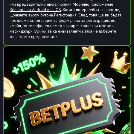
или предварително инсталирания
Мобилно приложение
BetLabel за Android или iOS
. Когато интерфейсът се зареди,
щракнете върху бутона Регистрация. След това ще ви бъдат
предложени три опции за формуляра за регистрация: по
имейл, по телефонен номер или чрез социални мрежи и
месинджъри. Всички те са еквивалентни, така че изберете
това, което предпочитате.