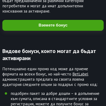
бъдат предназначени за различни категории
потребители и могат да имат допълнителни
изисквания за активиране.
Вземете бонус
Видове бонуси, които могат да бъдат
активирани
Потенциално един промо код може да приеме
формата на всеки бонус, но най-често
BetLabel
администрацията предлага на своята лоялна
аудитория следните опции за подарък с промо код:
подобрен пакет за добре дошли – в допълнение
към сумата, описана в стандартните условия за
регистрация, можете да получите бонус за