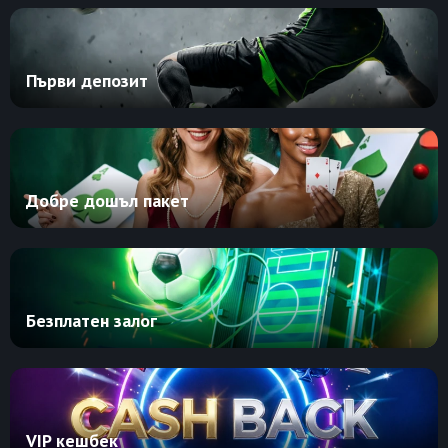
Първи депозит
Добре дошъл пакет
Безплатен залог
VIP кешбек