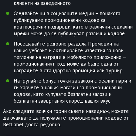
клиенти на заведението.
Следвайте ни в социалните медии – понякога
публикуваме промоционални кодове за
краткосрочни подаръци, като в различни социални
мрежи може да се публикуват различни кодове.
Посещавайте редовно раздела Промоции на
нашия уебсайт и активирайте известия за нови
тегления на награди в мобилното приложение —
промоционалният код може да бъде една от
наградите в стандартна промоция или турнир.
Натрупайте бонус точки за залози с реални пари и
ги харчете в нашия магазин за промоционални
кодове, като купувате безплатни залози и
безплатни завъртания според вашия вкус.
Ако следвате всички горни съвети наведнъж, можете
да очаквате да получавате промоционални кодове от
BetLabel доста редовно.