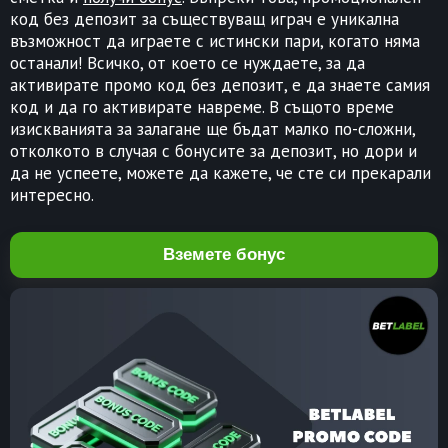
код без депозит за съществуващ играч е уникална
възможност да играете с истински пари, когато няма
останали! Всичко, от което се нуждаете, за да
активирате промо код без депозит, е да знаете самия
код и да го активирате навреме. В същото време
изискванията за залагане ще бъдат малко по-сложни,
отколкото в случая с бонусите за депозит, но дори и
да не успеете, можете да кажете, че сте си прекарали
интересно.
Вземете бонус