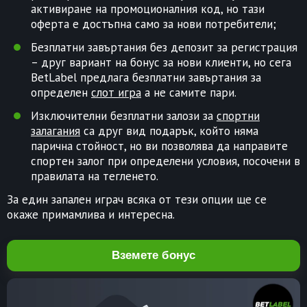
активиране на промоционалния код, но тази
оферта е достъпна само за нови потребители;
Безплатни завъртания без депозит за регистрация
– друг вариант на бонус за нови клиенти, но сега
BetLabel предлага безплатни завъртания за
определен
слот игра
а не самите пари.
Изключителни безплатни залози за
спортни
залагания
са друг вид подарък, който няма
парична стойност, но ви позволява да направите
спортен залог при определени условия, посочени в
правилата на тегленето.
За един запален играч всяка от тези опции ще се
окаже примамлива и интересна.
Вземете бонус