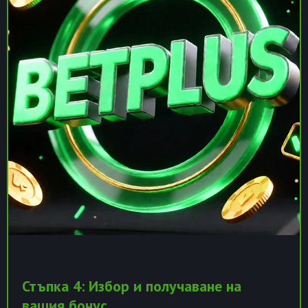
Стъпка 4: Избор и получаване на
вашия бонус