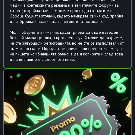
медии, в контекстната реклама и в тематичните форуми за
хазарт; в крайна сметка можете просто да го търсите в
Google. Същият източник, където намирате самия код, трябва
да изброява и правилата за неговото използване.
Моля, обърнете внимание: кодът трябва да бъде въведен
без най-малка грешка, в противен случай може да откриете,
че сте завършили регистрацията, но не сте се възползвали от
възможността си. Поради тази причина ви препоръчваме да
не пишете комбинацията ръчно, а да я копирате и след това
да я поставите в съответното поле.