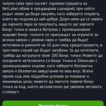
получи само чрез късмет. Администрацията на
BetLabel обаче е предвидила сценарий, при който
кодът може да бъде закупен, като изберете опцията,
която ви подхожда най-добре. Дори няма да се налага
да харчите пари за покупката, защото ще харчите
бонус точки в нашата Витрина с промоционални
кодове! Бонус точките се присъждат на играчите за
всички залози с реални пари и трябва да бъдат
изтеглени в рамките на 10 дни след кредитирането, в
противен случай ще бъдат загубени. За да изтеглите,
трябва да натрупате поне 100 бонус точки. Можете да
похарчите изтеглените си бонус точки в Showcase с
промоционални кодове, като изберете безплатни
залози и безплатни завъртания по ваш вкус. Всеки
промо код има подробни условия за ползване и
минимална цена; можете да платите повече бонус
точки за код, което автоматично ще увеличи неговата
стойност.
Вземете бонус