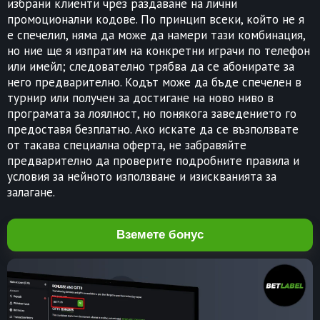
избрани клиенти чрез раздаване на лични
промоционални кодове. По принцип всеки, който не я
е спечелил, няма да може да намери тази комбинация,
но ние ще я изпратим на конкретни играчи по телефон
или имейл; следователно трябва да се абонирате за
него предварително. Кодът може да бъде спечелен в
турнир или получен за достигане на ново ниво в
програмата за лоялност, но понякога заведението го
предоставя безплатно. Ако искате да се възползвате
от такава специална оферта, не забравяйте
предварително да проверите подробните правила и
условия за нейното използване и изискванията за
залагане.
Вземете бонус