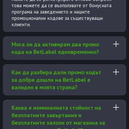
това можете да се възползвате от бонусната
програма на заведението и нашите
промоционални кодове за съществуващи
клиенти.
Мога ли да активирам два промо
кода на BetLabel едновременно?
Как да разбера дали промо кодът
за добре дошли на BetLabel е
валиден в моята страна?
Каква е номиналната стойност на
безплатните завъртания и
безплатните залози от магазина за