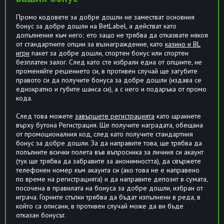
Промо кодовете за добре дошли не заместват основния
бонус за добре дошли на BetLabel, а действат като
допълнение към него; ето защо не трябва да отказвате някоя
от стандартните опции за възнаграждение, като
казино и BL
игри
пакет за добре дошли, спортен бонус или спортен
безплатен залог. След като сте избрали една от опциите, не
променяйте решението си, в противен случай ще загубите
правото си да получите бонуса за добре дошли (издава се
еднократно и губите шанса си), а с него и подаръка от промо
кода.
След това можете
завършете регистрацията
като щракнете
върху бутона Регистрация. Ще получите наградата, обещана
от промоционалния код, след като получите стандартния
бонус за добре дошли. За да направите това, ще трябва да
попълните всички полета във въпросника за личния си акаунт
(тук ще трябва да забравите за анонимността), да свържете
телефонен номер към акаунта си (ако това не е направено
по време на регистрацията) и да направите депозит в сумата,
посочена в правилата на бонуса за добре дошли, избран от
играча. Горните стъпки трябва да бъдат изпълнени в реда, в
който са описани, в противен случай може да ви бъде
отказан бонусът.