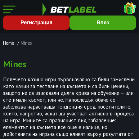
Регистрация
Влез
Home
/
Mines
Mines
Повечето казино игри първоначално са били замислени
като начин за тестване на късмета и са били ценени,
защото не са изисквали дълга крива на обучение – или
сте имали късмет, или не. Напоследък обаче се
забелязва нарастваща тенденция сред посетителите,
които, напротив, искат да участват активно в процеса
на игра. Мините са правилният вид забавление:
елементът на късмета все още е налице, но
действията на играча също влияят върху резултата от