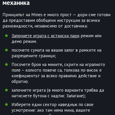
механика
Принципът на Mines е много прост — дори сме готови
да предоставим обобщени инструкции за всички
разновидности, независимо от доставчика:
Започнете играта с истински пари
режим или
демо режим.
посочете сумата на вашия залог в рамките на
разрешените граници;
Посочете броя на мините, скрити на игралното
поле – колкото повече са, толкова по-висок е
коефициентът за всяко правилно действие и
обратно.
започнете играта (в много варианти трябва да
натиснете бутона с надпис Залагане);
Изберете един сектор наведнъж по свое
усмотрение: ако там няма мина, вашите