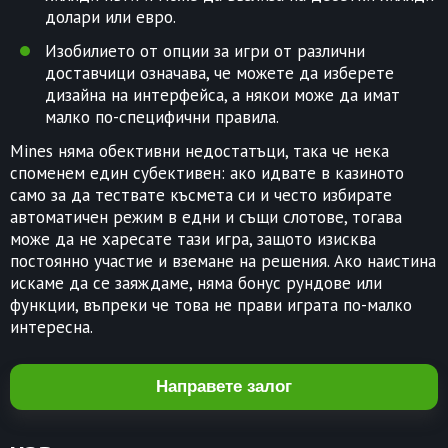
долари или евро.
Изобилието от опции за игри от различни
доставчици означава, че можете да изберете
дизайна на интерфейса, а някои може да имат
малко по-специфични правила.
Mines няма обективни недостатъци, така че нека
споменем един субективен: ако идвате в казиното
само за да тествате късмета си и често избирате
автоматичен режим в едни и същи слотове, тогава
може да не харесате тази игра, защото изисква
постоянно участие и вземане на решения. Ако наистина
искаме да се заяждаме, няма бонус рундове или
функции, въпреки че това не прави играта по-малко
интересна.
Направете залог