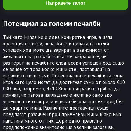
Направете залог
Потенциал за големи печалби
Тъй като Mines не е една конкретна игра, а цяла
колекция от игри, печалбите и цената на всеки
успешен ход може да варират в зависимост от
желанията на разработчика. Не забравяйте, че
размерът на печалбите след всеки успешен ход също
се влияе от това колко мини сте „поставили“ на
игралното поле сами. Потенциалните печалби за една
игра като цяло могат да достигнат суми от около €10
000 или, например, 471 086x, но играчите трябва да
помнят, че такова изплащане е налично само ако
успешно сте отворили всички безопасни сектори, без
да ударите мина. Различните доставчици също
предлагат различен брой приемливи мини и ако има
наистина много от тях, дори едно правилно
предположение значително ще увеличи залога ви.