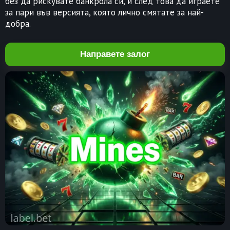
без да рискувате банкрола си, и след това да играете
за пари във версията, която лично смятате за най-
добра.
Направете залог