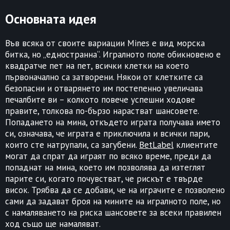
Основната идея
Във всяка от своите вариации Mines е вид морска
битка, но „едностранна“. Игралното поле обикновено е
квадратче пет на пет, всички клетки на което
първоначално са затворени. Някои от клетките са
безопасни и отварянето им постепенно увеличава
печалбите ви – колкото повече успешни ходове
правите, толкова по-бързо нарастват шансовете.
Попадането на мина, откъдето играта получава името
си, означава, че играта е приключила и всички пари,
които сте натрупали, са загубени.
BetLabel
клиентите
могат да спрат да играят по всяко време, преди да
попаднат на мина, което им позволява да изтеглят
парите си, когато почувстват, че рискът е твърде
висок. Трябва да се добави, че на играчите е позволено
сами да задават броя на мините на игралното поле, но
с намаляването на риска шансовете за всеки правилен
ход също ще намаляват.