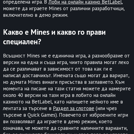
определена игра. В
Лоби на онлайн казино BetLabel
,
можете да играете Mines от различни разработчици,
включително в демо режим.
Какво е Mines и какво го прави
специален?
Всъщност Mines не е единична игра, а разнообразие от
версии на една и съща игра, чиито правила могат леко
да се различават в зависимост от това как ги е
написал доставчикът. Имената също могат да варират,
но думата Mines винаги присъства в заглавието. Към
момента на писане на тази статия можете да намерите
около 40 версии на тази игра в лобито на онлайн
казиното на BetLabel, като напишете нейното име в
лентата за търсене в
Раздел за слотове
(или чрез
търсене в Quick Games). Повечето от изброените игри
ви позволяват да играете в демо режим, което
означава, че можете да сравните наличните варианти,