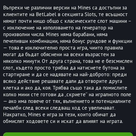
Въпреки че различни версии на Mines са достъпни за
клиентите на BetLabel в секцията Slots, те всъщност
нямат почти нищо общо с класическите слот машини –
с изключение на използването на генератор на
произволни числа. Mines няма барабани, няма
печеливши комбинации, няма бонус рундове и функции
— това е изключително проста игра, чиито правила
могат да бъдат обяснени на всеки възрастен за
няколко минути. От друга страна, това не е безсмислен
слот, където просто трябва да натиснете бутона за
стартиране и да се надявате на най-доброто: преди
всяко действие решавате дали да отворите друга
клетка и ако да, коя. Трябва също така да помислите
колко мини сте готови да „скриете“ на игралното поле
— ако има повече от тях, вълнението и потенциалните
печалби след всеки следващ ход се увеличават.
Накратко, Mines е игра за тези, които обичат да
обмислят ходовете си и искат да влияят на играта.