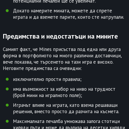
потенциални печалби ще се увеличат.
Докато намерите мината, можете да спрете
играта и да вземете парите, които сте натрупали.
Предимства и недостатъци на мините
Самият факт, че Mines присъства под една или друга
форма в портфолиото на много различни доставчици,
вече показва, че търсенето на тази игра е високо.
Неговите предимства са очевидни:
изключително прости правила;
има възможност за избор на ниво на трудност
(брой мини на игралното поле);
Играчът влияе на играта, като взема решаващи
решения, вместо просто да разчита на късмета.
Максималната печалба умножава залога стотици
хиляди пъти и може да възлиза на десетки хиляди