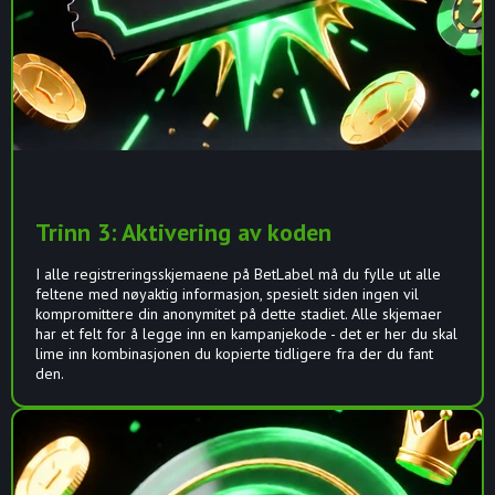
Trinn 3: Aktivering av koden
I alle registreringsskjemaene på BetLabel må du fylle ut alle
feltene med nøyaktig informasjon, spesielt siden ingen vil
kompromittere din anonymitet på dette stadiet. Alle skjemaer
har et felt for å legge inn en kampanjekode - det er her du skal
lime inn kombinasjonen du kopierte tidligere fra der du fant
den.