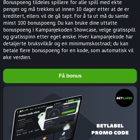
Bonuspoeng tildeles spillere for alle spill med ekte
penger og må trekkes ut innen 10 dager etter at de er
kreditert, ellers vil de gå tapt. For å ta ut må du samle
minst 100 bonuspoeng. Du kan bruke dine uttatte
bonuspoeng i Kampanjekoden Showcase, velge gratisspill
og gratisspinn etter eget ønske. Hver kampanjekode har
detaljerte bruksvilkår og en minimumskostnad; du kan
betale flere bonuspoeng for en kode, som automatisk vil
øke verdien.
Få bonus