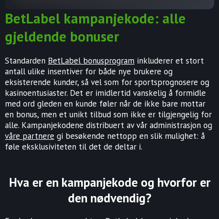
BetLabel kampanjekode: alle
gjeldende bonuser
Standarden
BetLabel bonusprogram
inkluderer et stort
antall ulike insentiver for både nye brukere og
eksisterende kunder, så vel som for sportsprognosere og
kasinoentusiaster. Det er imidlertid vanskelig å formidle
med ord gleden en kunde føler når de ikke bare mottar
en bonus, men et unikt tilbud som ikke er tilgjengelig for
alle. Kampanjekodene distribuert av vår administrasjon og
våre partnere
gi besøkende nettopp en slik mulighet: å
føle eksklusiviteten til det de deltar i.
Hva er en kampanjekode og hvorfor er
den nødvendig?