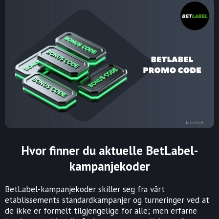
Hvor finner du aktuelle BetLabel-
kampanjekoder
BetLabel-kampanjekoder skiller seg fra vårt
etablissements standardkampanjer og turneringer ved at
de ikke er formelt tilgjengelige for alle; men erfarne