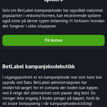
Selv om BetLabel-kampanjekoder har oppnådd maksimal
popularitet i velkomstformen, kan eksisterende spillere
også stole på denne typen belønning. Vi forklarer hvordan
det fungerer i ulike situasjoner.
Få bonus
BetLabel kampanjekodebutikk
I utgangspunktet er en kampanjekode noe som bare kan
oppnås ved flaks. BetLabel-administrasjonen har
imidlertid sørget for et scenario der koden kan kjøpes
ved å velge det alternativet som passer deg best. Du
trenger ikke engang å bruke penger på kjøpet, fordi du
vil bruke bonuspoeng i vår kampanjekodeutstilling!