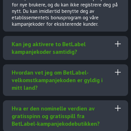
for nye brukere, og du kan ikke registrere deg på
nytt. Du kan imidlertid benytte deg av
etablissementets bonusprogram og våre
kampanjekoder for eksisterende kunder.
Kan jeg aktivere to BetLabel
kampanjekoder samtidig?
Hvordan vet jeg om BetLabel-
velkomstkampanjekoden er gyldig i
mitt land?
Hva er den nominelle verdien av
gratisspinn og gratisspill fra
BetLabel-kampanjekodebutikken?