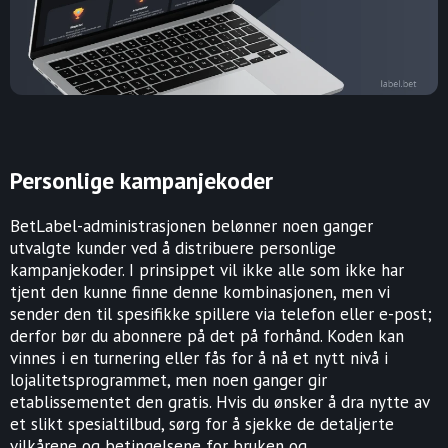
Personlige kampanjekoder
BetLabel-administrasjonen belønner noen ganger
utvalgte kunder ved å distribuere personlige
kampanjekoder. I prinsippet vil ikke alle som ikke har
tjent den kunne finne denne kombinasjonen, men vi
sender den til spesifikke spillere via telefon eller e-post;
derfor bør du abonnere på det på forhånd. Koden kan
vinnes i en turnering eller fås for å nå et nytt nivå i
lojalitetsprogrammet, men noen ganger gir
etablissementet den gratis. Hvis du ønsker å dra nytte av
et slikt spesialtilbud, sørg for å sjekke de detaljerte
vilkårene og betingelsene for bruken og