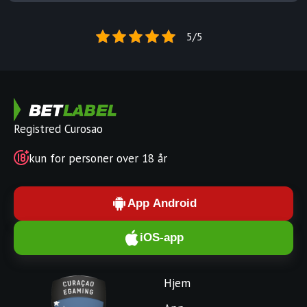
5/5
Registred Curosao
kun for personer over 18 år
App Android
iOS-app
Hjem