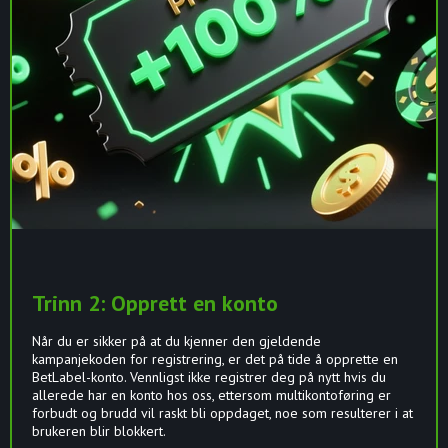
Trinn 2: Opprett en konto
Når du er sikker på at du kjenner den gjeldende
kampanjekoden for registrering, er det på tide å opprette en
BetLabel-konto. Vennligst ikke registrer deg på nytt hvis du
allerede har en konto hos oss, ettersom multikontoføring er
forbudt og brudd vil raskt bli oppdaget, noe som resulterer i at
brukeren blir blokkert.