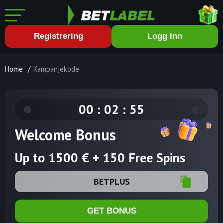
Registrering
Logg inn
Home
/
Kampanjekode
00
:
02
:
54
Welcome Bonus
Up to 1500 € + 150 Free Spins
BETPLUS
GET BONUS