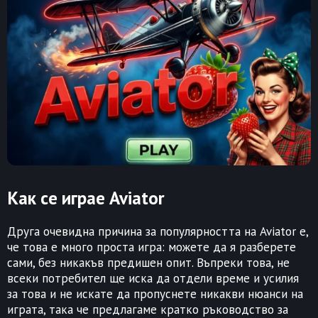
Как се играе Aviator
Друга очевидна причина за популярността на Aviator е,
че това е много проста игра: можете да я разберете
сами, без никакъв предишен опит. Въпреки това, не
всеки потребител ще иска да отдели време и усилия
за това и не искате да пропуснете никакви нюанси на
играта, така че предлагаме кратко ръководство за