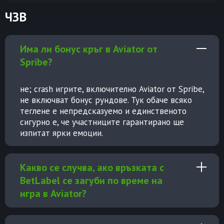
ЧЗВ
Има ли бонус кръг в Aviator от
Spribe?
не; crash игрите, включително Aviator от Spribe,
не включват бонус рундове. Тук обаче всяко
теглене е непредсказуемо и единственото
сигурно е, че участниците гарантирано ще
изпитат ярки емоции.
Какво се случва, ако връзката с
BetLabel се загуби по време на
игра в Aviator?