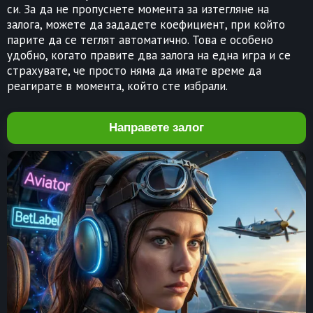
си. За да не пропуснете момента за изтегляне на
залога, можете да зададете коефициент, при който
парите да се теглят автоматично. Това е особено
удобно, когато правите два залога на една игра и се
страхувате, че просто няма да имате време да
реагирате в момента, който сте избрали.
Направете залог