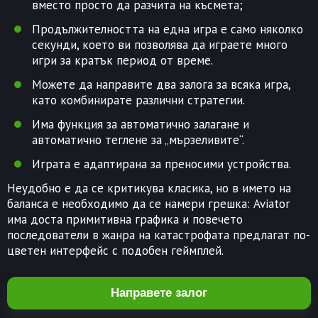
вместо просто да разчита на късмета;
Продължителността на една игра е само няколко
секунди, което ви позволява да играете много
игри за кратък период от време.
Можете да направите два залога за всяка игра,
като комбинирате различни стратегии.
Има функция за автоматично залагане и
автоматично теглене за „мързеливите“.
Играта е адаптирана за преносими устройства.
Неудобно е да се критикува класика, но в името на
баланса е необходимо да се намери грешка: Aviator
има доста примитивна графика и повечето
последователи в жанра на катастрофата предлагат по-
цветен интерфейс с подобен геймплей.
Направете залог