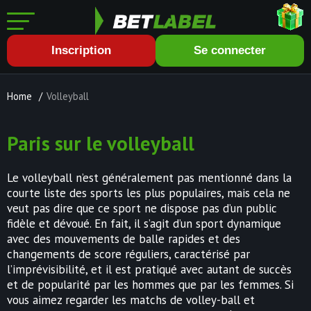
Inscription
Se connecter
Home
/
Volleyball
Paris sur le volleyball
Le volleyball n’est généralement pas mentionné dans la
courte liste des sports les plus populaires, mais cela ne
veut pas dire que ce sport ne dispose pas d’un public
fidèle et dévoué. En fait, il s’agit d’un sport dynamique
avec des mouvements de balle rapides et des
changements de score réguliers, caractérisé par
l’imprévisibilité, et il est pratiqué avec autant de succès
et de popularité par les hommes que par les femmes. Si
vous aimez regarder les matchs de volley-ball et