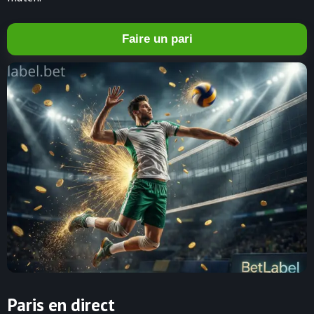
Faire un pari
Paris en direct