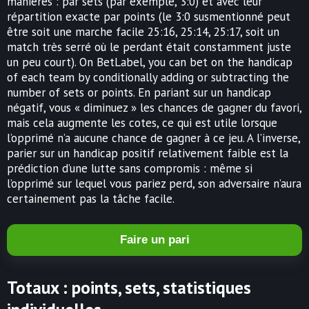
manières : par sets (par exemple, 3:0) et avec leur
répartition exacte par points (le 3:0 susmentionné peut
être soit une marche facile 25:16, 25:14, 25:17, soit un
match très serré où le perdant était constamment juste
un peu court). On BetLabel, you can bet on the handicap
of each team by conditionally adding or subtracting the
number of sets or points. En pariant sur un handicap
négatif, vous « diminuez » les chances de gagner du favori,
mais cela augmente les cotes, ce qui est utile lorsque
l’opprimé n’a aucune chance de gagner à ce jeu. A l’inverse,
parier sur un handicap positif relativement faible est la
prédiction d’une lutte sans compromis : même si
l’opprimé sur lequel vous pariez perd, son adversaire n’aura
certainement pas la tâche facile.
Faire un pari
Totaux : points, sets, statistiques