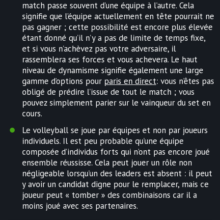
match passe souvent d’une équipe à l’autre. Cela
signifie que l’équipe actuellement en tête pourrait ne
pas gagner ; cette possibilité est encore plus élevée
étant donné qu’il n’y a pas de limite de temps fixe,
et si vous n’achèvez pas votre adversaire, il
rassemblera ses forces et vous achevera. Le haut
niveau de dynamisme signifie également une large
gamme d’options pour
paris en direct
: vous n’êtes pas
obligé de prédire l’issue de tout le match ; vous
pouvez simplement parier sur le vainqueur du set en
cours.
Le volleyball se joue par équipes et non par joueurs
individuels. Il est peu probable qu’une équipe
composée d’individus forts qui n’ont pas encore joué
ensemble réussisse. Cela peut jouer un rôle non
négligeable lorsqu’un des leaders est absent : il peut
y avoir un candidat digne pour le remplacer, mais ce
joueur peut « tomber » des combinaisons car il a
moins joué avec ses partenaires.