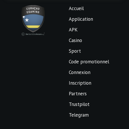
Accueil
Application
APK
Casino
Sport
Code promotionnel
Connexion
Inscription
Partners
Trustpilot
Telegram