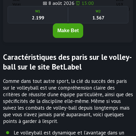
📅 8 août 2026
⏰ 15:00
W1
W2
2.199
1.567
Make Bet
Caractéristiques des paris sur le volley-
ball sur le site BetLabel
Comme dans tout autre sport, la clé du succès des paris
sur le volleyball est une compréhension claire des
critères de réussite d’une équipe particulière, ainsi que des
spécificités de la discipline elle-même. Même si vous
suivez les combats de volley-ball depuis longtemps mais
que vous n’avez jamais parié auparavant, voici quelques
points à garder à l’esprit.
Le volleyball est dynamique et l’avantage dans un