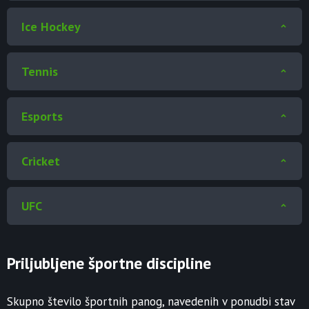
Ice Hockey
Tennis
Esports
Cricket
UFC
Priljubljene športne discipline
Skupno število športnih panog, navedenih v ponudbi stav