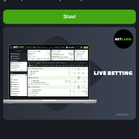
Stavi