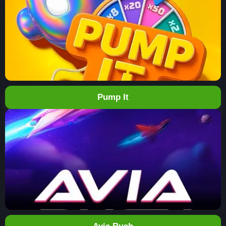
Pump It