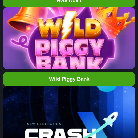
Avia Rush
Wild Piggy Bank