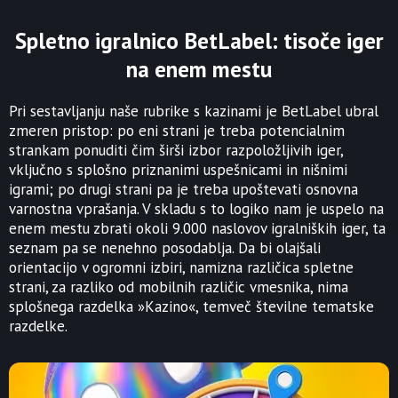
Spletno igralnico BetLabel: tisoče iger
na enem mestu
Pri sestavljanju naše rubrike s kazinami je BetLabel ubral
zmeren pristop: po eni strani je treba potencialnim
strankam ponuditi čim širši izbor razpoložljivih iger,
vključno s splošno priznanimi uspešnicami in nišnimi
igrami; po drugi strani pa je treba upoštevati osnovna
varnostna vprašanja. V skladu s to logiko nam je uspelo na
enem mestu zbrati okoli 9.000 naslovov igralniških iger, ta
seznam pa se nenehno posodablja. Da bi olajšali
orientacijo v ogromni izbiri, namizna različica spletne
strani, za razliko od mobilnih različic vmesnika, nima
splošnega razdelka »Kazino«, temveč številne tematske
razdelke.