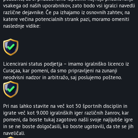
vsakega od naših uporabnikov, zato bodo vsi igralci navedli
različne dejavnike. Če pa izhajamo iz osnovnih zahtev, na
katere večina potencialnih strank pazi, moramo omeniti
naslednje vidike:
Licencirani status podjetja – imamo igralniško licenco iz
Curaçaa, kar pomeni, da smo pripravljeni na zunanji
neodvisni nadzor in arbitražo, saj poslujemo pošteno.
Pri nas lahko stavite na več kot 50 športnih disciplin in
igrate več kot 9.000 igralniških iger različnih žanrov, kar
pomeni, da boste tukaj zagotovo našli svoje najljubše igre
in se ne boste dolgočasili, ko boste ugotovili, da ste se jih
naveličali.