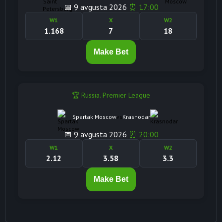
📅 9 avgusta 2026
⏰ 17:00
W1
X
W2
1.168
7
18
Make Bet
🏆 Russia. Premier League
Spartak Moscow
vs
Krasnodar
📅 9 avgusta 2026
⏰ 20:00
W1
X
W2
2.12
3.58
3.3
Make Bet