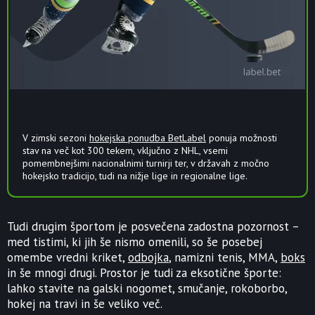
V zimski sezoni
hokejska ponudba BetLabel
ponuja možnosti
stav na več kot 300 tekem, vključno z NHL, vsemi
pomembnejšimi nacionalnimi turnirji ter, v državah z močno
hokejsko tradicijo, tudi na nižje lige in regionalne lige.
Tudi drugim športom je posvečena zadostna pozornost –
med tistimi, ki jih še nismo omenili, so še posebej
omembe vredni kriket,
odbojka
, namizni tenis, MMA,
boks
in še mnogi drugi. Prostor je tudi za eksotične športe:
lahko stavite na galski nogomet, smučanje, rokoborbo,
hokej na travi in še veliko več.