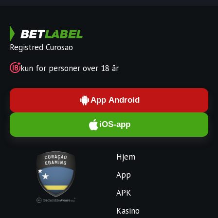
Registred Curosao
kun for personer over 18 år
App Android
iOS-app
Hjem
App
APK
Kasino