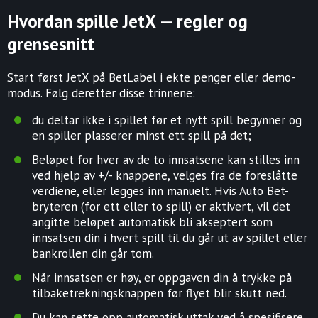
Hvordan spille JetX — regler og
grensesnitt
Start først JetX på BetLabel i ekte penger eller demo-
modus. Følg deretter disse trinnene:
du deltar ikke i spillet før et nytt spill begynner og
en spiller plasserer minst ett spill på det;
Beløpet for hver av de to innsatsene kan stilles inn
ved hjelp av +/- knappene, velges fra de foreslåtte
verdiene, eller legges inn manuelt. Hvis Auto Bet-
bryteren (for ett eller to spill) er aktivert, vil det
angitte beløpet automatisk bli akseptert som
innsatsen din i hvert spill til du går ut av spillet eller
bankrollen din går tom.
Når innsatsen er høy, er oppgaven din å trykke på
tilbaketrekningsknappen før flyet blir skutt ned.
Du kan sette opp automatisk uttak ved å spesifisere