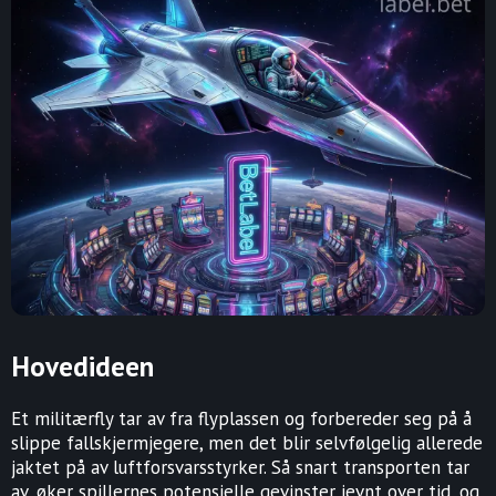
Hovedideen
Et militærfly tar av fra flyplassen og forbereder seg på å
slippe fallskjermjegere, men det blir selvfølgelig allerede
jaktet på av luftforsvarsstyrker. Så snart transporten tar
av, øker spillernes potensielle gevinster jevnt over tid, og