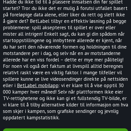
Hadde du ikke tid til å plassere innsatsen din før spillet
startet? Tror du ikke det er mulig å forutsi utfallet basert
på foreløpige data alene, eller liker du rett og slett ikke
å gjøre det? BetLabel tilbyr en effektiv løsning på begge
problemene: spill aksepteres til spillet er over eller
mister all intrigen! Enkelt sagt, du kan gi din spådom når
startoppstillingene og innbyttere allerede er kjent, når
du har sett den nåværende formen og holdningen til dine
motstandere per i dag, og selv når en av motstanderne
allerede har en viss fordel – dette er mye mer pålitelig!
For noen vil også det faktum at livespill alltid beregnes
relativt raskt være en viktig faktor. I mange tilfeller vil
spillere kunne se live videosendinger direkte på nettsiden
eller i
BetLabel mobilapp
: vi er klare til å vise opptil 30
000 kamper hver måned! Selv når plattformen ikke eier
TV-rettighetene og ikke kan gi et fullstendig TV-bilde, er
vi klare til å tilby alternative kilder til informasjon om hva
som skjer i kampen, som grafiske sendinger og jevnlig
oppdatert kampstatistikk.