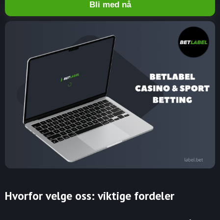
Bli med nå
Hvorfor velge oss: viktige fordeler