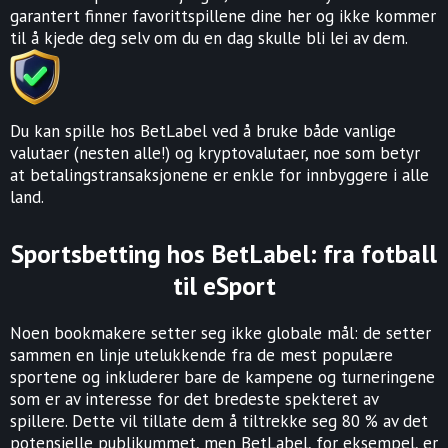
garantert finner favorittspillene dine her og ikke kommer
til å kjede deg selv om du en dag skulle bli lei av dem.
Du kan spille hos BetLabel ved å bruke både vanlige
valutaer (nesten alle!) og kryptovalutaer, noe som betyr
at betalingstransaksjonene er enkle for innbyggere i alle
land.
Sportsbetting hos BetLabel: fra fotball
til eSport
Noen bookmakere setter seg ikke globale mål: de setter
sammen en linje utelukkende fra de mest populære
sportene og inkluderer bare de kampene og turneringene
som er av interesse for det bredeste spekteret av
spillere. Dette vil tillate dem å tiltrekke seg 80 % av det
potensielle publikummet, men BetLabel, for eksempel, er