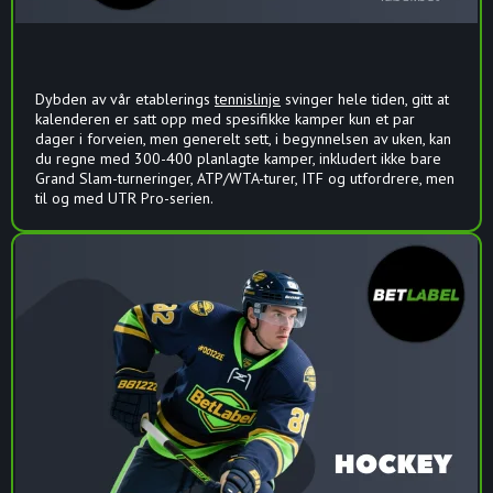
Dybden av vår etablerings
tennislinje
svinger hele tiden, gitt at
kalenderen er satt opp med spesifikke kamper kun et par
dager i forveien, men generelt sett, i begynnelsen av uken, kan
du regne med 300-400 planlagte kamper, inkludert ikke bare
Grand Slam-turneringer, ATP/WTA-turer, ITF og utfordrere, men
til og med UTR Pro-serien.