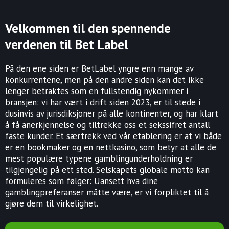
Velkommen til den spennende
verdenen til Bet Label
På den ene siden er BetLabel yngre enn mange av
konkurrentene, men på den andre siden kan det ikke
lenger betraktes som en fullstendig nykommer i
bransjen: vi har vært i drift siden 2023, er til stede i
dusinvis av jurisdiksjoner på alle kontinenter, og har klart
å få anerkjennelse og tiltrekke oss et sekssifret antall
faste kunder. Et særtrekk ved vår etablering er at vi både
er en bookmaker og en
nettkasino
, som betyr at alle de
mest populære typene gamblingunderholdning er
tilgjengelig på ett sted. Selskapets globale motto kan
formuleres som følger: Uansett hva dine
gamblingpreferanser måtte være, er vi forpliktet til å
gjøre dem til virkelighet.