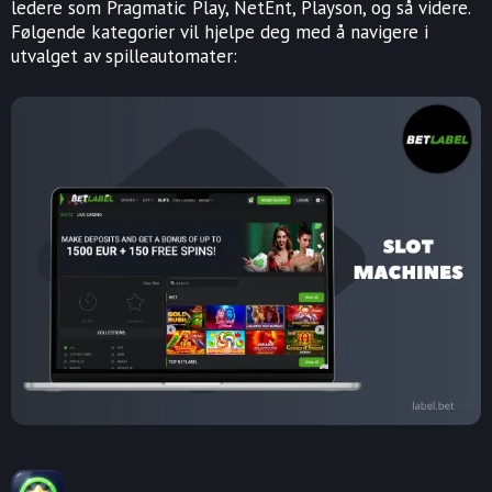
ledere som Pragmatic Play, NetEnt, Playson, og så videre.
Følgende kategorier vil hjelpe deg med å navigere i
utvalget av spilleautomater: