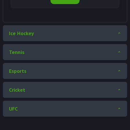
Ice Hockey
Tennis
Esports
Cricket
UFC