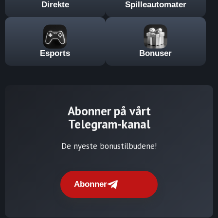
Direkte
Spilleautomater
Esports
Bonuser
Abonner på vårt
Telegram-kanal
De nyeste bonustilbudene!
Abonner