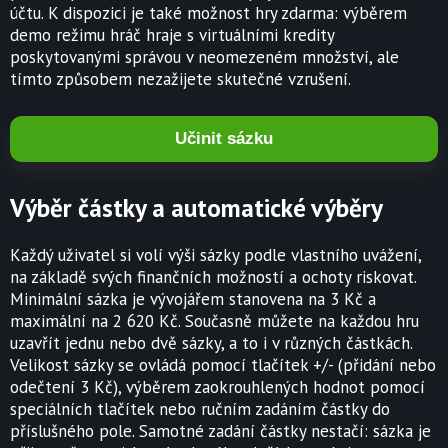
účtu. K dispozici je také možnost hry zdarma: výběrem
demo režimu hráč hraje s virtuálními kredity
poskytovanými správou v neomezeném množství, ale
tímto způsobem nezažijete skutečné vzrušení.
Učinit sázku
Výběr částky a automatické výběry
Každý uživatel si volí výši sázky podle vlastního uvážení,
na základě svých finančních možností a ochoty riskovat.
Minimální sázka je vývojářem stanovena na 3 Kč a
maximální na 2 620 Kč. Současně můžete na každou hru
uzavřít jednu nebo dvě sázky, a to i v různých částkách.
Velikost sázky se ovládá pomocí tlačítek +/- (přidání nebo
odečtení 3 Kč), výběrem zaokrouhlených hodnot pomocí
speciálních tlačítek nebo ručním zadáním částky do
příslušného pole. Samotné zadání částky nestačí: sázka je