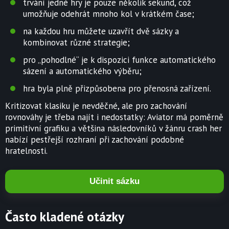
trvání jedné hry je pouze několik sekund, což
umožňuje odehrát mnoho kol v krátkém čase;
na každou hru můžete uzavřít dvě sázky a
kombinovat různé strategie;
pro „pohodlné“ je k dispozici funkce automatického
sázení a automatického výběru;
hra byla plně přizpůsobena pro přenosná zařízení.
Kritizovat klasiku je nevděčné, ale pro zachování
rovnováhy je třeba najít i nedostatky: Aviator má poměrně
primitivní grafiku a většina následovníků v žánru crash her
nabízí pestřejší rozhraní při zachování podobné
hratelnosti.
Učinit sázku
Často kladené otázky