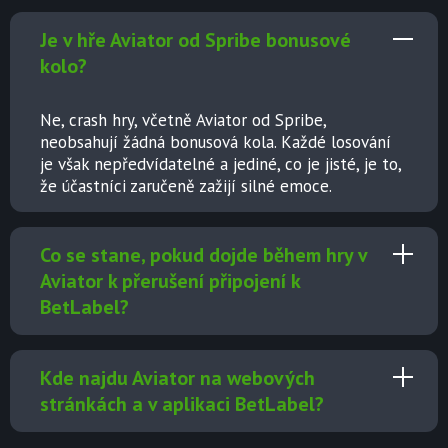
Je v hře Aviator od Spribe bonusové
kolo?
Ne, crash hry, včetně Aviator od Spribe,
neobsahují žádná bonusová kola. Každé losování
je však nepředvídatelné a jediné, co je jisté, je to,
že účastníci zaručeně zažijí silné emoce.
Co se stane, pokud dojde během hry v
Aviator k přerušení připojení k
BetLabel?
Kde najdu Aviator na webových
stránkách a v aplikaci BetLabel?