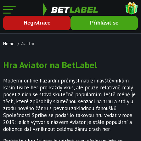
Registrace
Přihlásit se
Home
/
Aviator
Hra Aviator na BetLabel
Moderní online hazardní průmysl nabízí návštěvníkům
kasin
tisíce her pro každý vkus
, ale pouze relativně malý
počet z nich se stává skutečně populárním. Ještě méně je
těch, které způsobily skutečnou senzaci na trhu a stály u
zrodu nového žánru s pevnou základnou fanoušků.
Společnosti Spribe se podařilo takovou hru vydat v roce
2019: jejich výtvor s názvem Aviator je stále populární a
dokonce dal vzniknout celému žánru crash her.