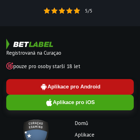
5/5
Registrovaná na Curaçao
pouze pro osoby starší 18 let
Aplikace pro Android
Aplikace pro iOS
Domů
Aplikace