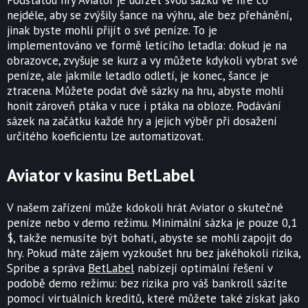
Podstatou hry Aviator je udržet svou sázku ve hře co
nejdéle, aby se zvýšily šance na výhru, ale bez přehánění,
jinak byste mohli přijít o své peníze. To je
implementováno ve formě letícího letadla: dokud je na
obrazovce, zvyšuje se kurz a vy můžete kdykoli vybrat své
peníze, ale jakmile letadlo odletí, je konec, šance je
ztracena. Můžete podat dvě sázky na hru, abyste mohli
honit zároveň ptáka v ruce i ptáka na obloze. Podávání
sázek na začátku každé hry a jejich výběr při dosažení
určitého koeficientu lze automatizovat.
Aviator v kasinu BetLabel
V našem zařízení může kdokoli hrát Aviator o skutečné
peníze nebo v demo režimu. Minimální sázka je pouze 0,1
$, takže nemusíte být bohatí, abyste se mohli zapojit do
hry. Pokud máte zájem vyzkoušet hru bez jakéhokoli rizika,
Spribe a správa
BetLabel
nabízejí optimální řešení v
podobě demo režimu: bez rizika pro váš bankroll sázíte
pomocí virtuálních kreditů, které můžete také získat jako