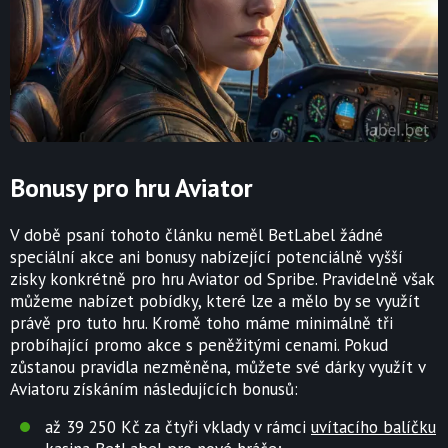
Bonusy pro hru Aviator
V době psaní tohoto článku neměl BetLabel žádné
speciální akce ani bonusy nabízející potenciálně vyšší
zisky konkrétně pro hru Aviator od Spribe. Pravidelně však
můžeme nabízet pobídky, které lze a mělo by se využít
právě pro tuto hru. Kromě toho máme minimálně tři
probíhající promo akce s peněžitými cenami. Pokud
zůstanou pravidla nezměněna, můžete své dárky využít v
Aviatoru získáním následujících bonusů:
až 39 250 Kč za čtyři vklady v rámci
uvítacího balíčku