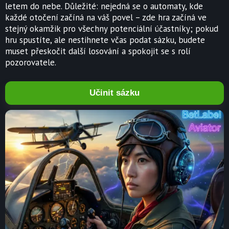
letem do nebe. Důležité: nejedná se o automaty, kde
každé otočení začíná na váš povel – zde hra začíná ve
stejný okamžik pro všechny potenciální účastníky; pokud
hru spustíte, ale nestihnete včas podat sázku, budete
muset přeskočit další losování a spokojit se s rolí
pozorovatele.
Učinit sázku