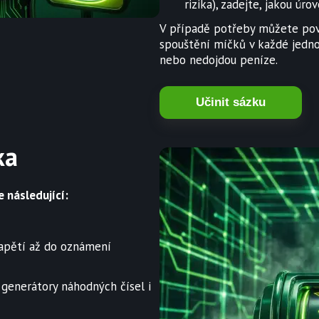
rizika), zadejte, jakou úrov
V případě potřeby můžete pov
spouštění míčků v každé jednot
nebo nedojdou peníze.
Učinit sázku
ka
 následující:
napětí až do oznámení
 generátory náhodných čísel i