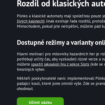
Rozdíl od klasických au
Plinko a klasické automaty mají společnou pouze je
živých kasinech
). Jinak existuje řada rozdílů, prot
Mimochodem, pokud jste netrpěliví, můžete pád kuli
Dostupné režimy a varianty onl
Hlavní motivací pro milovníky hazardních her je risk
potřebují určitý čas, aby vyzkoušeli různé verze a
můžete
spustit jakoukoli hru z sekce Slots
(kde se n
hmotných výher.
Někteří poskytovatelé navíc implementovali Plinko
padající koulí, které jsme zmínili výše. Zde se pra
uhodnout.
Učinit sázku