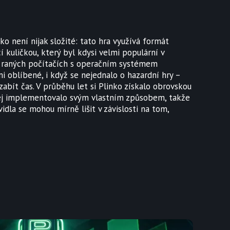
ko není nijak složité: tato hra využívá formát
cí kuličkou, který byl kdysi velmi populární v
a raných počítačích s operačním systémem
i oblíbené, i když se nejednalo o hazardní hry –
zabít čas. V průběhu let si Plinko získalo obrovskou
jej implementovalo svým vlastním způsobem, takže
dla se mohou mírně lišit v závislosti na tom,