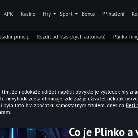
APK
Kasino
Hry
Sport
Bonus
Přihlášení
Re
ladní princip
Rozdíl od klasických automatů
Plinko fun
 tím, že nedokáže udržet napětí: obvykle je výsledek hry z
uto nevýhodu zcela eliminuje: zde zažije uživatel několik ner
li byla tato hra zpočátku samostatným titulem, dnes na
BetL
nrem.
Co je Plinko a