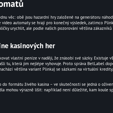
tomatů
dnu věc: obě jsou hazardní hry založené na generátoru náhod
ože video automaty se hrají pro konečný výsledek, zatímco Pli
čky urychlit, ale podle našich pozorování většina zákazníků
ine kasinových her
ovat vlastní peníze v naději, že znásobí své sázky. Existuje vš
 našli tu, která jim nejlépe vyhovuje. Proto správa BetLabel 
achází většina variant Plinka) se sázkami na virtuální kredit
 do formátu živého kasina – ve skutečnosti se jedná o oživen
vidla mohou výrazně lišit: například není důležité, kam koule