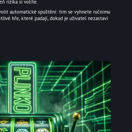
eň rizika si volíte.
olit automatické spuštění: tím se vyhnete ručnímu
livé hře, které padají, dokud je uživatel nezastaví