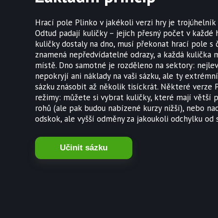
Hrací pole Plinko v jakékoli verzi hry je trojúhelní
Odtud padají kuličky – jejich přesný počet v každé h
kuličky dostaly na dno, musí překonat hrací pole s
znamená nepředvídatelné odrazy, a každá kulička 
místě. Dno samotné je rozděleno na sektory: nejlev
nepokryjí ani náklady na vaši sázku, ale ty extrémní
sázku znásobit až několik tisíckrát. Některé verze 
režimy: můžete si vybrat kuličky, které mají větší
rohů (ale pak budou nabízené kurzy nižší), nebo na
odskok, ale vyšší odměny za jakoukoli odchylku od s
Učinit sázku