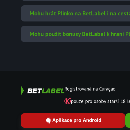
Mohu hrát Plinko na BetLabel i na cest
Mohu použít bonusy BetLabel k hraní P
Registrovaná na Curaçao
pouze pro osoby starší 18 l
Aplikace pro Android