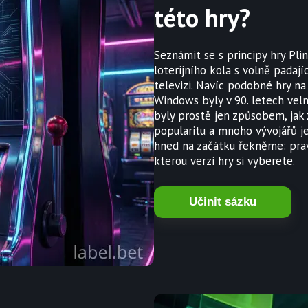
této hry?
Seznámit se s principy hry Plin
loterijního kola s volně padají
televizi. Navíc podobné hry n
Windows byly v 90. letech velm
byly prostě jen způsobem, jak 
popularitu a mnoho vývojářů 
hned na začátku řekněme: pravi
kterou verzi hry si vyberete.
Učinit sázku