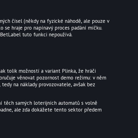
ných čísel (někdy na fyzické náhodě, ale pouze v
nko se hraje pro napínavý proces padání míčku.
 BetLabel tuto funkci nepoužívá.
ak tolik možností a variant Plinka, že hráči
doporučuje věnovat pozornost demo režimu: v něm
y, tedy na náklady provozovatele, avšak bez
í těch samých loterijních automatů s volně
 spadne, ale zda dokážete tento sektor předem