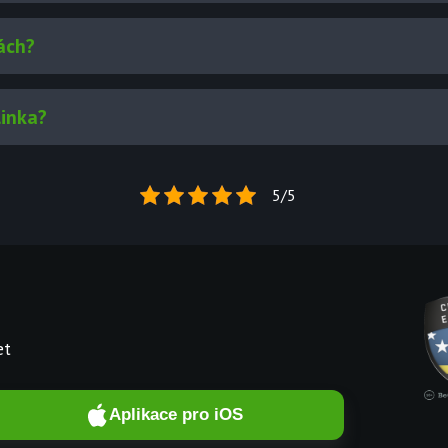
ách?
linka?
5/5
et
Aplikace pro iOS