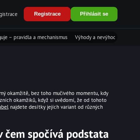
gistrace
Registrace
Přihlásit se
guje – pravidla a mechanismus
Výhody a nevýhody Plinka
námý okamžitě, bez toho mučivého momentu, kdy
vózních okamžiků, když si uvědomí, že od tohoto
abel
najdete desítky jejích variant od různých
 v čem spočívá podstata