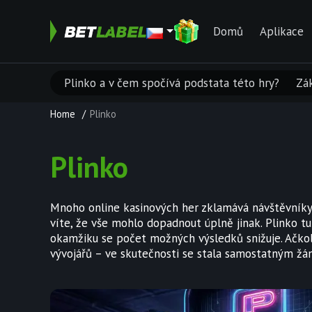
Domů
Aplikace
Plinko a v čem spočívá podstata této hry?
Zák
Home
/
Plinko
Plinko
Mnoho online kasinových her zklamává návštěvníky
víte, že vše mohlo dopadnout úplně jinak. Plinko t
okamžiku se počet možných výsledků snižuje. Ačko
vývojářů – ve skutečnosti se stala samostatným žá