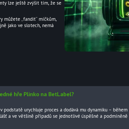
y lze ještě zvýšit tím, že se
ry můžete „fandit“ míčkům,
ejně jako ve slotech, nemá
jedné hře Plinko na BetLabel?
o v podstatě urychluje proces a dodává mu dynamiku – během 
zvlášť a ve většině případů se jednotlivé úspěšné a podmíněn