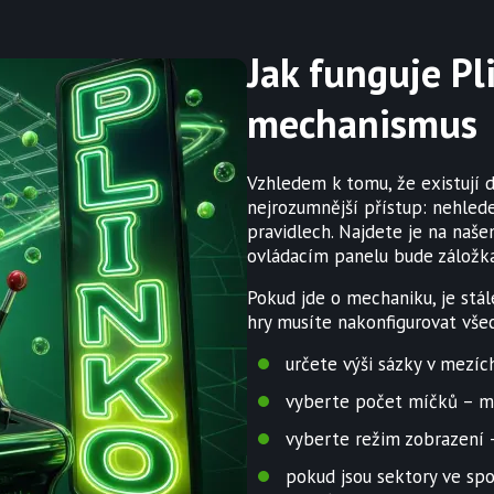
Jak funguje Pl
mechanismus
Vzhledem k tomu, že existují d
nejrozumnější přístup: nehlede
pravidlech. Najdete je na naš
ovládacím panelu bude záložka
Pokud jde o mechaniku, je stá
hry musíte nakonfigurovat vše
určete výši sázky v mezí
vyberte počet míčků – m
vyberte režim zobrazení 
pokud jsou sektory ve spo