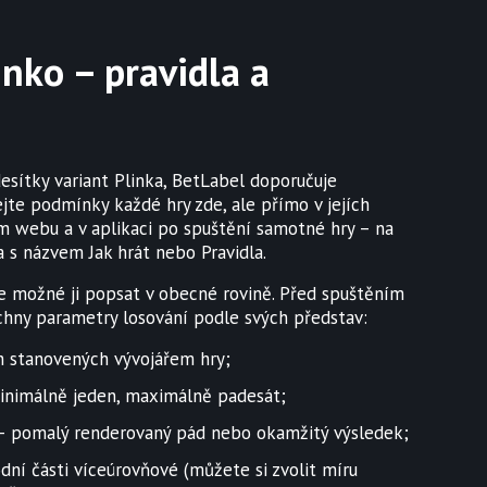
inko – pravidla a
esítky variant Plinka, BetLabel doporučuje
jte podmínky každé hry zde, ale přímo v jejích
em webu a v aplikaci po spuštění samotné hry – na
 s názvem Jak hrát nebo Pravidla.
le možné ji popsat v obecné rovině. Před spuštěním
chny parametry losování podle svých představ:
ch stanovených vývojářem hry;
inimálně jeden, maximálně padesát;
– pomalý renderovaný pád nebo okamžitý výsledek;
dní části víceúrovňové (můžete si zvolit míru