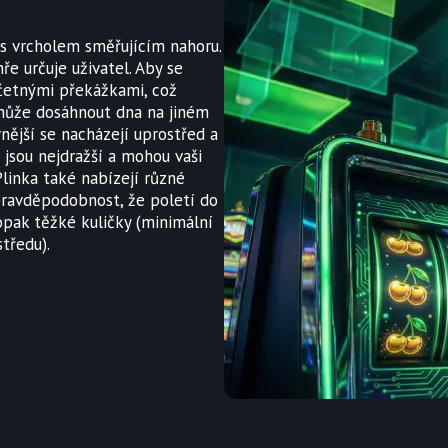
k s vrcholem směřujícím nahoru.
ře určuje uživatel. Aby se
 četnými překážkami, což
může dosáhnout dna na jiném
nější se nacházejí uprostřed a
 jsou nejdražší a mohou vaši
Plinka také nabízejí různé
 pravděpodobnost, že poletí do
opak těžké kuličky (minimální
tředu).