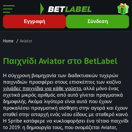
Εγγραφή
Σύνδεση
Home
/
Aviator
Παιχνίδι Aviator στο BetLabel
Η σύγχρονη βιομηχανία των διαδικτυακών τυχερών
παιχνιδιών προσφέρει στους επισκέπτες των καζίνο
χιλιάδες παιχνίδια για κάθε γούστο
, αλλά μόνο ένας
σχετικά μικρός αριθμός από αυτά γίνεται πραγματικά
δημοφιλής. Ακόμα λιγότερα είναι αυτά που έχουν
προκαλέσει πραγματική αίσθηση στην αγορά και έχουν
σταθεί στην απαρχή ενός νέου είδους με σταθερό κοινό.
Η Spribe κατάφερε να κυκλοφορήσει ένα τέτοιο παιχνίδι
το 2019: η δημιουργία τους, που ονομάζεται Aviator,