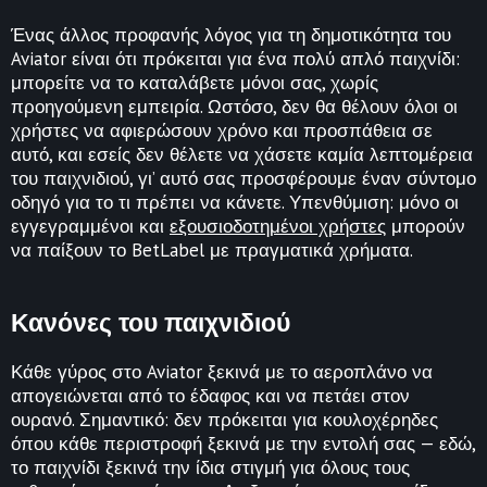
Ένας άλλος προφανής λόγος για τη δημοτικότητα του
Aviator είναι ότι πρόκειται για ένα πολύ απλό παιχνίδι:
μπορείτε να το καταλάβετε μόνοι σας, χωρίς
προηγούμενη εμπειρία. Ωστόσο, δεν θα θέλουν όλοι οι
χρήστες να αφιερώσουν χρόνο και προσπάθεια σε
αυτό, και εσείς δεν θέλετε να χάσετε καμία λεπτομέρεια
του παιχνιδιού, γι’ αυτό σας προσφέρουμε έναν σύντομο
οδηγό για το τι πρέπει να κάνετε. Υπενθύμιση: μόνο οι
εγγεγραμμένοι και
εξουσιοδοτημένοι χρήστες
μπορούν
να παίξουν το BetLabel με πραγματικά χρήματα.
Κανόνες του παιχνιδιού
Κάθε γύρος στο Aviator ξεκινά με το αεροπλάνο να
απογειώνεται από το έδαφος και να πετάει στον
ουρανό. Σημαντικό: δεν πρόκειται για κουλοχέρηδες
όπου κάθε περιστροφή ξεκινά με την εντολή σας — εδώ,
το παιχνίδι ξεκινά την ίδια στιγμή για όλους τους