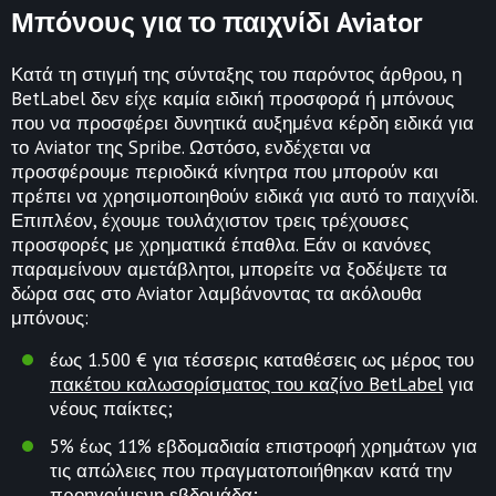
Μπόνους για το παιχνίδι Aviator
Κατά τη στιγμή της σύνταξης του παρόντος άρθρου, η
BetLabel δεν είχε καμία ειδική προσφορά ή μπόνους
που να προσφέρει δυνητικά αυξημένα κέρδη ειδικά για
το Aviator της Spribe. Ωστόσο, ενδέχεται να
προσφέρουμε περιοδικά κίνητρα που μπορούν και
πρέπει να χρησιμοποιηθούν ειδικά για αυτό το παιχνίδι.
Επιπλέον, έχουμε τουλάχιστον τρεις τρέχουσες
προσφορές με χρηματικά έπαθλα. Εάν οι κανόνες
παραμείνουν αμετάβλητοι, μπορείτε να ξοδέψετε τα
δώρα σας στο Aviator λαμβάνοντας τα ακόλουθα
μπόνους:
έως 1.500 € για τέσσερις καταθέσεις ως μέρος του
πακέτου καλωσορίσματος του καζίνο BetLabel
για
νέους παίκτες;
5% έως 11% εβδομαδιαία επιστροφή χρημάτων για
τις απώλειες που πραγματοποιήθηκαν κατά την
προηγούμενη εβδομάδα;