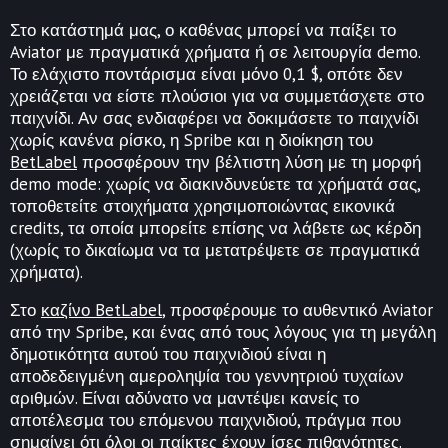
Στο κατάστημά μας, ο καθένας μπορεί να παίξει το
Aviator με πραγματικά χρήματα ή σε λειτουργία demo.
Το ελάχιστο ποντάρισμα είναι μόνο 0,1 $, οπότε δεν
χρειάζεται να είστε πλούσιοι για να συμμετάσχετε στο
παιχνίδι. Αν σας ενδιαφέρει να δοκιμάσετε το παιχνίδι
χωρίς κανένα ρίσκο, η Spribe και η διοίκηση του
BetLabel
προσφέρουν την βέλτιστη λύση με τη μορφή
demo mode: χωρίς να διακινδυνεύετε τα χρήματά σας,
τοποθετείτε στοιχήματα χρησιμοποιώντας εικονικά
credits, τα οποία μπορείτε επίσης να λάβετε ως κέρδη
(χωρίς το δικαίωμα να τα μετατρέψετε σε πραγματικά
χρήματα).
Στο
καζίνο BetLabel
, προσφέρουμε το αυθεντικό Aviator
από την Spribe, και ένας από τους λόγους για τη μεγάλη
δημοτικότητα αυτού του παιχνιδιού είναι η
αποδεδειγμένη αμεροληψία του γεννητριού τυχαίων
αριθμών. Είναι αδύνατο να μαντέψει κανείς το
αποτέλεσμα του επόμενου παιχνιδιού, πράγμα που
σημαίνει ότι όλοι οι παίκτες έχουν ίσες πιθανότητες.