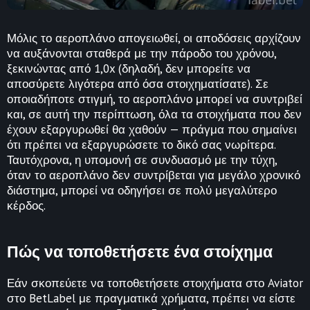
Μόλις το αεροπλάνο απογειωθεί, οι αποδόσεις αρχίζουν
να αυξάνονται σταθερά με την πάροδο του χρόνου,
ξεκινώντας από 1,0x (δηλαδή, δεν μπορείτε να
αποσύρετε λιγότερα από όσα στοιχηματίσατε). Σε
οποιαδήποτε στιγμή, το αεροπλάνο μπορεί να συντριβεί
και, σε αυτή την περίπτωση, όλα τα στοιχήματα που δεν
έχουν εξαργυρωθεί θα χαθούν — πράγμα που σημαίνει
ότι πρέπει να εξαργυρώσετε το δικό σας νωρίτερα.
Ταυτόχρονα, η υπομονή σε συνδυασμό με την τύχη,
όταν το αεροπλάνο δεν συντρίβεται για μεγάλο χρονικό
διάστημα, μπορεί να οδηγήσει σε πολύ μεγαλύτερο
κέρδος.
Πώς να τοποθετήσετε ένα στοίχημα
Εάν σκοπεύετε να τοποθετήσετε στοιχήματα στο Aviator
στο BetLabel με πραγματικά χρήματα, πρέπει να είστε