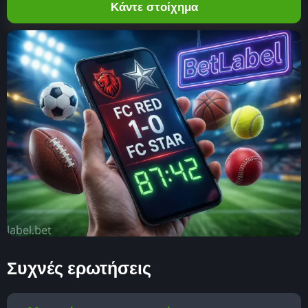
Κάντε στοίχημα
Συχνές ερωτήσεις