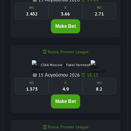
W1
X
W2
2.432
3.66
2.71
Make Bet
🏆 Russia. Premier League
CSKA Moscow
vs
Fakel Voronezh
📅 15 Αυγούστου 2026
⏰ 16:15
W1
X
W2
1.375
4.9
8.2
Make Bet
🏆 Russia. Premier League