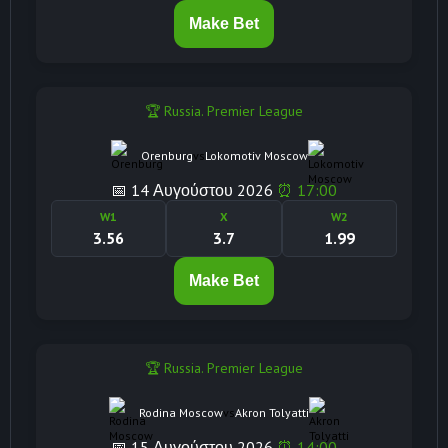
Make Bet
🏆 Russia. Premier League
Orenburg
vs
Lokomotiv Moscow
📅 14 Αυγούστου 2026
⏰ 17:00
W1
X
W2
3.56
3.7
1.99
Make Bet
🏆 Russia. Premier League
Rodina Moscow
vs
Akron Tolyatti
📅 15 Αυγούστου 2026
⏰ 14:00