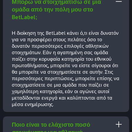
Μπορώ να στοιχηματίσω σε μια
ομάδα από την πόλη μου στο
BetLabel;
Η διοίκηση της BetLabel κάνει ό,τι είναι δυνατόν
για να προσφέρει στους πελάτες όσο το
δυνατόν περισσότερες επιλογές αθλητικών
στοιχημάτων. Εάν η αγαπημένη σας ομάδα
παίζει στην κορυφαία κατηγορία του εθνικού
πρωταθλήματος, μπορείτε να είστε σίγουροι ότι
θα μπορείτε να στοιχηματίσετε σε αυτήν. Στις
περισσότερες περιπτώσεις, μπορείτε επίσης να
στοιχηματίσετε σε μια ομάδα που παίζει σε
χαμηλότερη κατηγορία, εάν οι αγώνες αυτοί
μεταδίδονται ενεργά και καλύπτονται από τα
μέσα ενημέρωσης.
Ποιο είναι το ελάχιστο ποσό