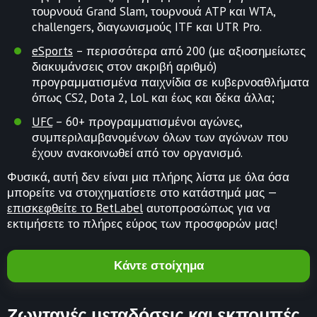
τουρνουά Grand Slam, τουρνουά ATP και WTA,
challengers, διαγωνισμούς ITF και UTR Pro.
eSports
– περισσότερα από 200 (με αξιοσημείωτες
διακυμάνσεις στον ακριβή αριθμό)
προγραμματισμένα παιχνίδια σε κυβερνοαθλήματα
όπως CS2, Dota 2, LoL και έως και δέκα άλλα;
UFC
– 60+ προγραμματισμένοι αγώνες,
συμπεριλαμβανομένων όλων των αγώνων που
έχουν ανακοινωθεί από τον οργανισμό.
Φυσικά, αυτή δεν είναι μια πλήρης λίστα με όλα όσα
μπορείτε να στοιχηματίσετε στο κατάστημά μας —
επισκεφθείτε το BetLabel
αυτοπροσώπως για να
εκτιμήσετε το πλήρες εύρος των προσφορών μας!
Κάντε στοίχημα
Ζωντανές μεταδόσεις και εκπομπές