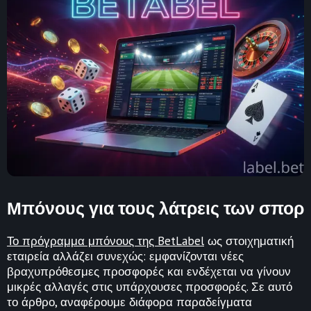
Μπόνους για τους λάτρεις των σπορ
Το πρόγραμμα μπόνους της BetLabel
ως στοιχηματική
εταιρεία αλλάζει συνεχώς: εμφανίζονται νέες
βραχυπρόθεσμες προσφορές και ενδέχεται να γίνουν
μικρές αλλαγές στις υπάρχουσες προσφορές. Σε αυτό
το άρθρο, αναφέρουμε διάφορα παραδείγματα