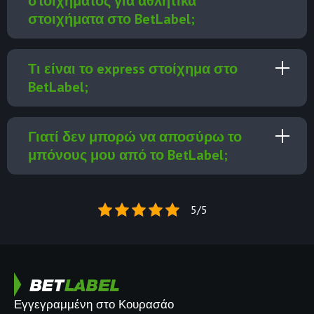
στοιχήματος για αθλητικά
στοιχήματα στο BetLabel;
Τι είναι το express στοίχημα στο
BetLabel;
Γιατί δεν μπορώ να αποσύρω το
μπόνους μου από το BetLabel;
5/5
Εγγεγραμμένη στο Κουρασάο