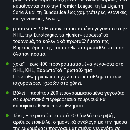
κυμαίνονται από την Premier League, τη La Liga, τη
Serie A και τη Bundesliga έως χαμηλότερες, νεανικές
και γυναικείες λίγκες;
μπάσκετ – 300+ προγραμματισμένα γεγονότα στην
NHL, την Euroleague, τα «junior» ευρωπαϊκά
τουρνουά, τα κολεγιακά πρωταθλήματα της
Βόρειας Αμερικής και τα εθνικά πρωταθλήματα σε
όλο τον κόσμο;
χόκεϊ
– έως 400 προγραμματισμένα γεγονότα στο
NHL, KHL, Ευρωπαϊκό Πρωτάθλημα
Πρωταθλητριών και εγχώρια πρωταθλήματα των
ισχυρότερων χωρών στο χόκεϊ.
Βόλεϊ
– περίπου 200 προγραμματισμένα γεγονότα
σε ευρωπαϊκά περιφερειακά τουρνουά και
κορυφαία εθνικά πρωταθλήματα.
Τένις
– περισσότερα από 200 (αλλά ο ακριβής
αριθμός ποικίλλει σημαντικά ανάλογα με την ημέρα
της εβδομάδας) προγραμματισμένα γεγονότα σε