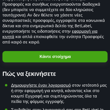
Προσφορές και συνήθως ενεργοποιούνται διαδοχικά
(δεν μπορείτε να συμμετέχετε σε δύο κληρώσεις
ταυτόχρονα). Αν δεν θέλετε να χάσετε νέες
συναρπαστικές προσφορές, εγγραφείτε στα κοινωνικά
δίκτυα και στο ενημερωτικό δελτίο της BetLabel,
ενεργοποιήστε τις ειδοποιήσεις στην
εφαρμογή για
κινητά
και απλά επισκεφθείτε την ενότητα Προσφορές
από καιρό σε καιρό.
Κάντε στοίχημα
Πώς να ξεκινήσετε
Δημιουργήστε έναν λογαριασμό
στον ιστότοπό μας
ή στην εφαρμογή για κινητά, κάνοντας κλικ στο
κουμπί Εγγραφή και συμπληρώνοντας όλα τα
πεδία της φόρμας εγγραφής.
Συνδεθείτε στον λογαριασμό σας στο BetLabel
(η