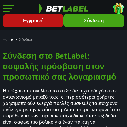
Εγγραφή
Σύνδεση
Home
/
Σύνδεση
Σύνδεση στο BetLabel:
ασφαλής πρόσβαση στον
προσωπικό σας λογαριασμό
Η τρέχουσα ποικιλία συσκευών δεν έχει οδηγήσει σε
ανταγωνισμό μεταξύ τους: οι περισσότεροι χρήστες
χρησιμοποιούν ενεργά πολλές συσκευές ταυτόχρονα,
ανάλογα με την κατάσταση. Αυτό μπορεί να φανεί στο
παράδειγμα των τυχερών παιχνιδιών: όταν ταξιδεύει,
είναι σαφώς πιο βολικό για έναν παίκτη να