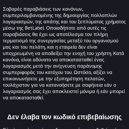
Σοβαρές παραβιάσεις των κανόνων,
συμπεριλαμβανομένης της δημιουργίας πολλαπλών
λογαριασμών, της απάτης και του ξεπλύματος χρήματος
μέσω της BetLabel. Οποιαδήποτε από αυτές τις
παραβιάσεις θα έχει ως αποτέλεσμα τον πλήρη
τερματισμό της συνεργασίας μεταξύ του οργανισμού
μας και του πελάτη, και η εταιρεία δεν είναι
υποχρεωμένη να αποδείξει την ενοχή του χρήστη. Κατά
κανόνα, είναι αδύνατο να αποκατασταθεί ένας
λογαριασμός μετά την ανίχνευση παράνομης
συμπεριφοράς του κατόχου του. Ωστόσο, αξίζει να
επικοινωνήσετε με την εξυπηρέτηση πελατών,
τουλάχιστον για να κατανοήσετε με σαφήνεια εάν ο
λογαριασμός σας έχει αποκλειστεί μόνιμα ή εάν μπορεί
να αποκατασταθεί.
Δεν έλαβα τον κωδικό επιβεβαίωσης