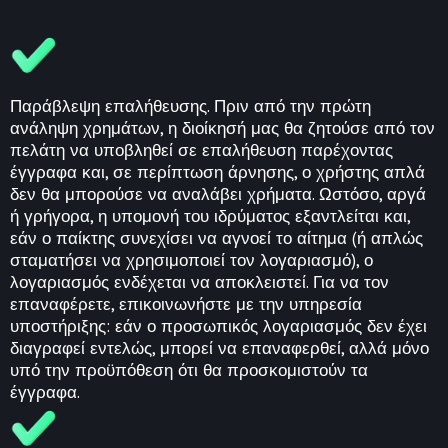
Παράβλεψη επαλήθευσης. Πριν από την πρώτη
ανάληψη χρημάτων, η διοίκησή μας θα ζητούσε από τον
πελάτη να υποβληθεί σε επαλήθευση παρέχοντας
έγγραφα και, σε περίπτωση άρνησης, ο χρήστης απλά
δεν θα μπορούσε να αναλάβει χρήματα. Ωστόσο, αργά
ή γρήγορα, η υπομονή του ιδρύματος εξαντλείται και,
εάν ο παίκτης συνεχίσει να αγνοεί το αίτημα (ή απλώς
σταματήσει να χρησιμοποιεί τον λογαριασμό), ο
λογαριασμός ενδέχεται να αποκλειστεί. Για να τον
επαναφέρετε, επικοινωνήστε με την υπηρεσία
υποστήριξης: εάν ο προσωπικός λογαριασμός δεν έχει
διαγραφεί εντελώς, μπορεί να επαναφερθεί, αλλά μόνο
υπό την προϋπόθεση ότι θα προσκομιστούν τα
έγγραφα.