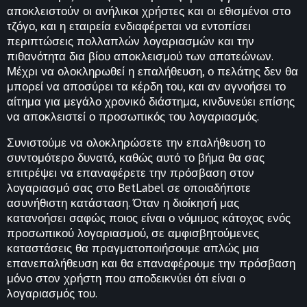
αποκλειστούν οι ανήλικοι χρήστες και οι εθισμένοι στο
τζόγο, και η εταιρεία ενδιαφέρεται να εντοπίσει
περιπτώσεις πολλαπλών λογαριασμών και την
πιθανότητα δια βίου αποκλεισμού των απατεώνων.
Μέχρι να ολοκληρωθεί η επαλήθευση, ο πελάτης δεν θα
μπορεί να αποσύρει τα κέρδη του, και αν αγνοήσει το
αίτημα για μεγάλο χρονικό διάστημα, κινδυνεύει επίσης
να αποκλειστεί ο προσωπικός του λογαριασμός.
Συνιστούμε να ολοκληρώσετε την επαλήθευση το
συντομότερο δυνατό, καθώς αυτό το βήμα θα σας
επιτρέψει να επαναφέρετε την πρόσβαση στον
λογαριασμό σας στο BetLabel σε οποιαδήποτε
ασυνήθιστη κατάσταση. Όταν η διοίκησή μας
κατανοήσει σαφώς ποιος είναι ο νόμιμος κάτοχος ενός
προσωπικού λογαριασμού, σε αμφισβητούμενες
καταστάσεις θα πραγματοποιήσουμε απλώς μια
επανεπαλήθευση και θα επαναφέρουμε την πρόσβαση
μόνο στον χρήστη που αποδεικνύει ότι είναι ο
λογαριασμός του.