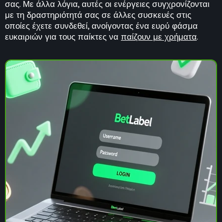
σας. Με άλλα λόγια, αυτές οι ενέργειες συγχρονίζονται
με τη δραστηριότητά σας σε άλλες συσκευές στις
οποίες έχετε συνδεθεί, ανοίγοντας ένα ευρύ φάσμα
ευκαιριών για τους παίκτες να
παίζουν με χρήματα
.