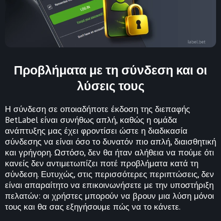
Προβλήματα με τη σύνδεση και οι
λύσεις τους
Η σύνδεση σε οποιαδήποτε έκδοση της διεπαφής
BetLabel είναι συνήθως απλή, καθώς η ομάδα
ανάπτυξης μας έχει φροντίσει ώστε η διαδικασία
σύνδεσης να είναι όσο το δυνατόν πιο απλή, διαισθητική
και γρήγορη. Ωστόσο, δεν θα ήταν αλήθεια να πούμε ότι
κανείς δεν αντιμετωπίζει ποτέ προβλήματα κατά τη
σύνδεση. Ευτυχώς, στις περισσότερες περιπτώσεις, δεν
είναι απαραίτητο να επικοινωνήσετε με την υποστήριξη
πελατών: οι χρήστες μπορούν να βρουν μια λύση μόνοι
τους και θα σας εξηγήσουμε πώς να το κάνετε.