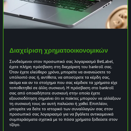
Διαχείριση χρηματοοικονομικών
Συνδεόμενοι στον προσωπικό σας λογαριασμό BetLabel,
έχετε πλήρη πρόσβαση στη διαχείριση του bankroll σας.
Όταν έχετε ελεύθερο χρόνο, μπορείτε να ανανεώσετε το
υπόλοιπό σας ή, αντίθετα, να αποσύρετε τα κέρδη σας,
ακόμα και αν το στοίχημα που σας κέρδισε τα χρήματα είχε
τοποθετηθεί σε άλλη συσκευή. Η πρόσβαση στο bankroll
σας από οποιαδήποτε συσκευή στην οποία έχετε
εξουσιοδότηση σημαίνει ότι οι παίκτες μπορούν να αλλάξουν
τη συσκευή τους αν αυτή παλιώσει ή χαθεί. Επιπλέον,
μπορείτε να δείτε το ιστορικό των συναλλαγών σας στον
προσωπικό σας λογαριασμό για να βγάλετε αντικειμενικά
συμπεράσματα σχετικά με το πόσα χρήματα ξοδεύετε στον
τζόγο.