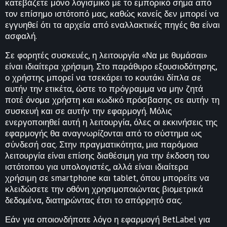
κατεβάζετε μόνο λογισμικό με το εμπορικό σήμα από
τον επίσημο ιστότοπό μας, καθώς κανείς δεν μπορεί να
εγγυηθεί ότι τα αρχεία από εναλλακτικές πηγές θα είναι
ασφαλή.
Σε φορητές συσκευές, η λειτουργία «Να με θυμάσαι»
είναι ιδιαίτερα χρήσιμη. Στο παράθυρο εξουσιοδότησης,
ο χρήστης μπορεί να τσεκάρει το κουτάκι δίπλα σε
αυτήν την ετικέτα, ώστε το πρόγραμμα να μην ζητά
ποτέ όνομα χρήστη και κωδικό πρόσβασης σε αυτήν τη
συσκευή και σε αυτήν την εφαρμογή. Μόλις
ενεργοποιηθεί αυτή η λειτουργία, όλες οι εκκινήσεις της
εφαρμογής θα αναγνωρίζονται από το σύστημα ως
σύνδεσή σας. Στην πραγματικότητα, μια παρόμοια
λειτουργία είναι επίσης διαθέσιμη για την έκδοση του
ιστότοπου για υπολογιστές, αλλά είναι ιδιαίτερα
χρήσιμη σε smartphone και tablet, όπου μπορείτε να
κλειδώσετε την οθόνη χρησιμοποιώντας βιομετρικά
δεδομένα, διατηρώντας έτσι το απόρρητό σας.
Εάν για οποιονδήποτε λόγο η εφαρμογή BetLabel για