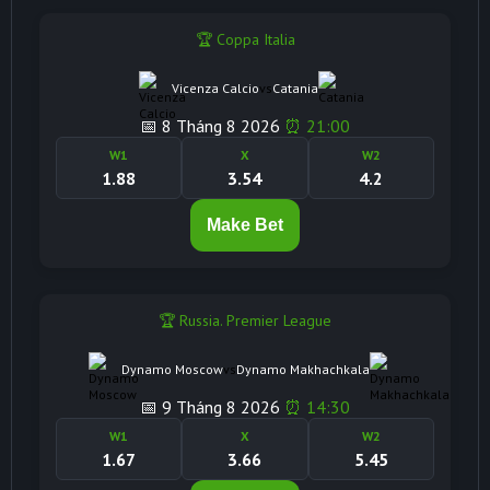
🏆 Coppa Italia
Vicenza Calcio
vs
Catania
📅 8 Tháng 8 2026
⏰ 21:00
W1
X
W2
1.88
3.54
4.2
Make Bet
🏆 Russia. Premier League
Dynamo Moscow
vs
Dynamo Makhachkala
📅 9 Tháng 8 2026
⏰ 14:30
W1
X
W2
1.67
3.66
5.45