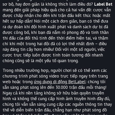
sơ bộ, hay đơn giản là không thích làm điều đó?
Label Bet
mang đến giải pháp hiệu quả cho cả hai vấn đề: cược vẫn
được chấp nhận cho đến khi trận đấu kết thúc hoặc mất
hết sự hấp dẫn! Nói một cách đơn giản, bạn có thể đưa
ra dự đoán khi đội hình xuất phát và danh sách dự bị đã
được công bố, khi bạn đã nắm rõ phong độ và tinh thần
thi đấu của đối thủ tính đến thời điểm hiện tại, và thậm
chí khi một trong hai đội đã có lợi thế nhất định – điều
này đáng tin cậy hơn nhiều! Đối với một số người, việc
cược trực tiếp luôn được tính toán tương đối nhanh
chóng cũng sẽ là một yếu tố quan trọng.
Trong nhiều trường hợp, người chơi sẽ có thể xem các
chương trình phát sóng video trực tiếp ngay trên trang
web hoặc trong
ứng dụng di động BetLabel
: chúng tôi
sẵn sàng phát sóng lên đến 30.000 trận đấu mỗi tháng!
Ngay cả khi nền tảng không sở hữu bản quyền truyền
hình và không thể cung cấp hình ảnh truyền hình đầy đủ,
chúng tôi vẫn sẵn sàng cung cấp các nguồn thông tin thay
thế về diễn biến trận đấu, chẳng hạn như phát sóng đồ