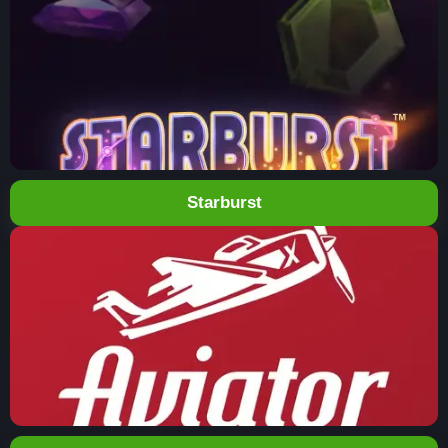
Starburst