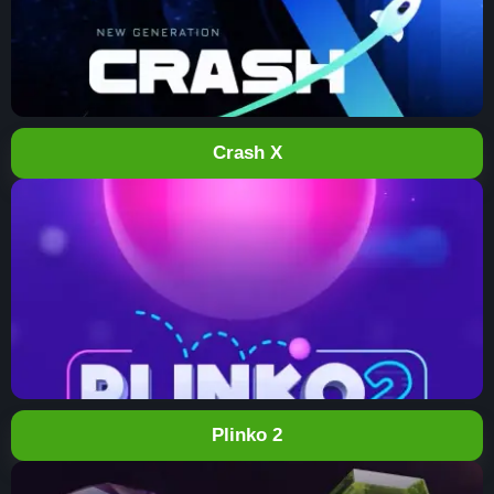
Crash X
Plinko 2