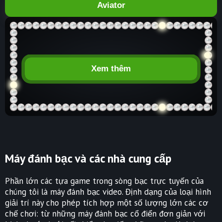
Aviator
Xem thêm
Máy đánh bạc và các nhà cung cấp
Phần lớn các tựa game trong sòng bạc trực tuyến của
chúng tôi là máy đánh bạc video. Định dạng của loại hình
giải trí này cho phép tích hợp một số lượng lớn các cơ
chế chơi: từ những máy đánh bạc cổ điển đơn giản với