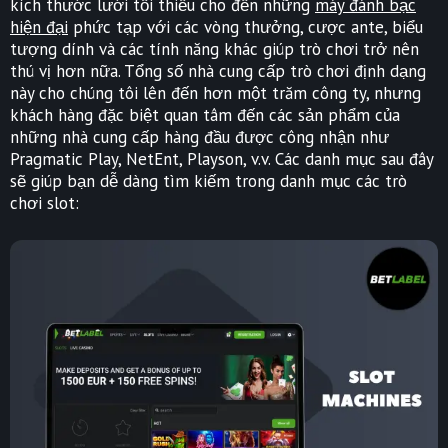
kích thước lưới tối thiểu cho đến những
máy đánh bạc
hiện đại
phức tạp với các vòng thưởng, cược ante, biểu
tượng dính và các tính năng khác giúp trò chơi trở nên
thú vị hơn nữa. Tổng số nhà cung cấp trò chơi định dạng
này cho chúng tôi lên đến hơn một trăm công ty, nhưng
khách hàng đặc biệt quan tâm đến các sản phẩm của
những nhà cung cấp hàng đầu được công nhận như
Pragmatic Play, NetEnt, Playson, v.v. Các danh mục sau đây
sẽ giúp bạn dễ dàng tìm kiếm trong danh mục các trò
chơi slot: