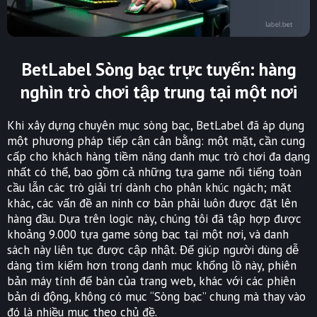
BetLabel Sòng bạc trực tuyến: hàng
nghìn trò chơi tập trung tại một nơi
Khi xây dựng chuyên mục sòng bạc, BetLabel đã áp dụng
một phương pháp tiếp cận cân bằng: một mặt, cần cung
cấp cho khách hàng tiềm năng danh mục trò chơi đa dạng
nhất có thể, bao gồm cả những tựa game nổi tiếng toàn
cầu lẫn các trò giải trí dành cho phân khúc ngách; mặt
khác, các vấn đề an ninh cơ bản phải luôn được đặt lên
hàng đầu. Dựa trên logic này, chúng tôi đã tập hợp được
khoảng 9.000 tựa game sòng bạc tại một nơi, và danh
sách này liên tục được cập nhật. Để giúp người dùng dễ
dàng tìm kiếm hơn trong danh mục khổng lồ này, phiên
bản máy tính để bàn của trang web, khác với các phiên
bản di động, không có mục “Sòng bạc” chung mà thay vào
đó là nhiều mục theo chủ đề.