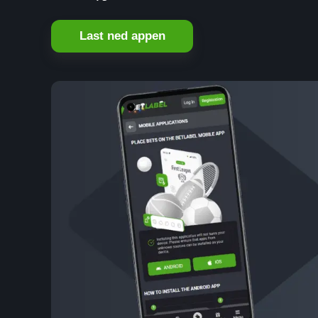
Last ned appen