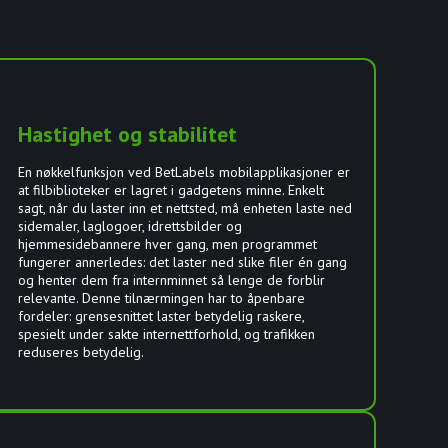
Hastighet og stabilitet
En nøkkelfunksjon ved BetLabels mobilapplikasjoner er
at filbiblioteker er lagret i gadgetens minne. Enkelt
sagt, når du laster inn et nettsted, må enheten laste ned
sidemaler, laglogoer, idrettsbilder og
hjemmesidebannere hver gang, men programmet
fungerer annerledes: det laster ned slike filer én gang
og henter dem fra internminnet så lenge de forblir
relevante. Denne tilnærmingen har to åpenbare
fordeler: grensesnittet laster betydelig raskere,
spesielt under sakte internettforhold, og trafikken
reduseres betydelig.