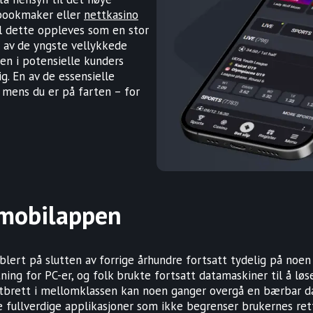
 bookmaker eller
nettkasino
il dette oppleves som en stor
 av de yngste vellykkede
ken i potensielle kunders
g. En av de essensielle
l mens du er på farten – for
-mobilappen
blert på slutten av forrige århundre fortsatt tydelig på noen
ing for PC-er, og folk brukte fortsatt datamaskiner til å løse
ttbrett i mellomklassen kan noen ganger overgå en bærbar da
ge fullverdige applikasjoner som ikke begrenser brukernes re