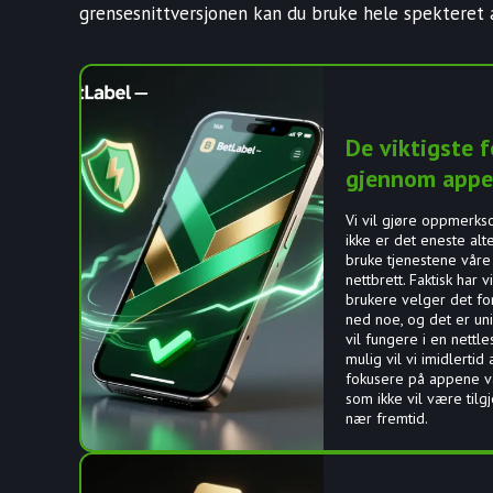
grensesnittversjonen kan du bruke hele spekteret a
De viktigste f
gjennom app
Vi vil gjøre oppmerk
ikke er det eneste alt
bruke tjenestene våre
nettbrett. Faktisk har 
brukere velger det for
ned noe, og det er uni
vil fungere i en nettle
mulig vil vi imidlerti
fokusere på appene v
som ikke vil være tilg
nær fremtid.