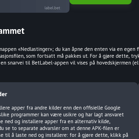
grammet
i mappen «Nedlastinger»; du kan åpne den enten via en egen f
llasjonsfilen, som fortsatt må pakkes ut. For å gjøre dette, t
 en snarvei til BetLabel-appen vil vises på hovedskjermen (el
der
lere apper fra andre kilder enn den offisielle Google
 slike programmer kan være usikre og har lagt ansvaret
e ned og installere apper fra en alternativ kilde,
l du se to separate advarsler om at denne APK-filen er
se til å laste ned og installere: for å gjøre dette, klikk på