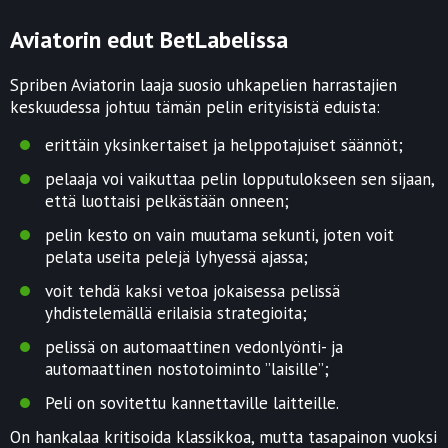
Aviatorin edut BetLabelissa
Spriben Aviatorin laaja suosio uhkapelien harrastajien
keskuudessa johtuu tämän pelin erityisistä eduista:
erittäin yksinkertaiset ja helppotajuiset säännöt;
pelaaja voi vaikuttaa pelin lopputulokseen sen sijaan,
että luottaisi pelkästään onneen;
pelin kesto on vain muutama sekunti, joten voit
pelata useita pelejä lyhyessä ajassa;
voit tehdä kaksi vetoa jokaisessa pelissä
yhdistelemällä erilaisia strategioita;
pelissä on automaattinen vedonlyönti- ja
automaattinen nostotoiminto ”laisille”;
Peli on sovitettu kannettaville laitteille.
On hankalaa kritisoida klassikkoa, mutta tasapainon vuoksi