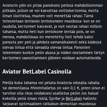
Aviatorin ydin on pitää panoksesi pelissä mahdollisimman
pitkään, jolloin se voi kasvattaa voittokertoimia, mutta
ilman liioittelua, muuten voit menettää rahasi. Tämä
toteutetaan lentävän lentokoneen muodossa: kun se on
ruudulla, kertoimet kasvavat, ja voit nostaa rahasi milloin
tahansa, mutta heti kun lentokone lentää pois, se on
menoa, mahdollisuus on menetetty. Voit tehdä kaksi
panosta per peli ja jahdata samanaikaisesti sekä kädessä
olevaa lintua että taivaalla olevaa lintua. Panosten
tekeminen kunkin pelin alussa ja niiden nostaminen tietyn
kertoimen saavuttamisen jälkeen voidaan automatisoida.
Aviator BetLabel Casinolla
Meillä kuka tahansa voi pelata Aviatoria oikealla rahalla
tai demotilassa. Minimitalletus on vain 0,1 €, joten sinun ei
tarvitse olla rikas voidaksesi osallistua peliin. Jos haluat
kokeilla peliä ilman riskiä, Spribe ja
BetLabel
-hallinto
tarjoavat optimaalisen ratkaisun demotilan muodossa: