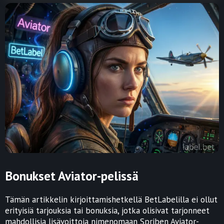
Bonukset Aviator-pelissä
Tämän artikkelin kirjoittamishetkellä BetLabelilla ei ollut
erityisiä tarjouksia tai bonuksia, jotka olisivat tarjonneet
mahdollisia lisävoittoja nimenomaan Spriben Aviator-