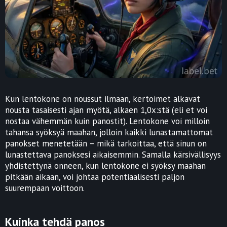
Kun lentokone on noussut ilmaan, kertoimet alkavat
nousta tasaisesti ajan myötä, alkaen 1,0x:stä (eli et voi
nostaa vähemmän kuin panostit). Lentokone voi milloin
tahansa syöksyä maahan, jolloin kaikki lunastamattomat
panokset menetetään – mikä tarkoittaa, että sinun on
lunastettava panoksesi aikaisemmin. Samalla kärsivällisyys
yhdistettynä onneen, kun lentokone ei syöksy maahan
pitkään aikaan, voi johtaa potentiaalisesti paljon
suurempaan voittoon.
Kuinka tehdä panos