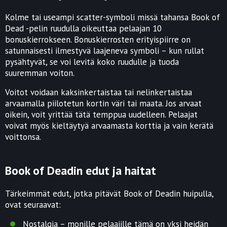
Kolme tai useampi scatter-symboli missä tahansa Book of
Dead -pelin ruudulla oikeuttaa pelaajan 10
bonuskierrokseen. Bonuskierrosten erityispiirre on
satunnaisesti ilmestyvä laajeneva symboli – kun rullat
pysähtyvät, se voi levitä koko ruudulle ja tuoda
suuremman voiton.
Voitot voidaan kaksinkertaistaa tai nelinkertaistaa
arvaamalla piilotetun kortin väri tai maata. Jos arvaat
oikein, voit yrittää tätä temppua uudelleen. Pelaajat
voivat myös kieltäytyä arvaamasta korttia ja vain kerätä
voittonsa.
Book of Deadin edut ja haitat
Tärkeimmät edut, jotka pitävät Book of Deadin huipulla,
ovat seuraavat:
Nostalgia – monille pelaajille tämä on yksi heidän