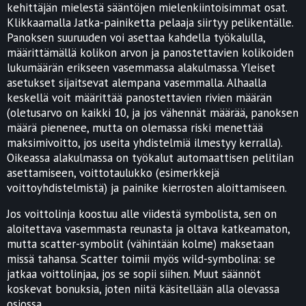
kehittäjän mielestä sääntöjen mielenkiintoisimmat osat.
Klikkaamalla Jatka-painiketta pelaaja siirtyy pelikentälle.
Panoksen suuruuden voi asettaa kahdella työkalulla,
määrittämällä kolikon arvon ja panostettavien kolikoiden
lukumäärän erikseen vasemmassa alakulmassa. Yleiset
asetukset sijaitsevat alempana vasemmalla. Alhaalla
keskellä voit määrittää panostettavien rivien määrän
(oletusarvo on kaikki 10, ja jos vähennät määrää, panoksen
määrä pienenee, mutta on olemassa riski menettää
maksimivoitto, jos useita yhdistelmiä ilmestyy kerralla).
Oikeassa alakulmassa on työkalut automaattisen pelitilan
asettamiseen, voittotaulukko (esimerkkejä
voittoyhdistelmistä) ja painike kierrosten aloittamiseen.
Jos voittolinja koostuu alle viidestä symbolista, sen on
aloitettava vasemmasta reunasta ja oltava katkeamaton,
mutta scatter-symbolit (vähintään kolme) maksetaan
missä tahansa. Scatter toimii myös wild-symbolina: se
jatkaa voittolinjaa, jos se sopii siihen. Muut säännöt
koskevat bonuksia, joten niitä käsitellään alla olevassa
osiossa.