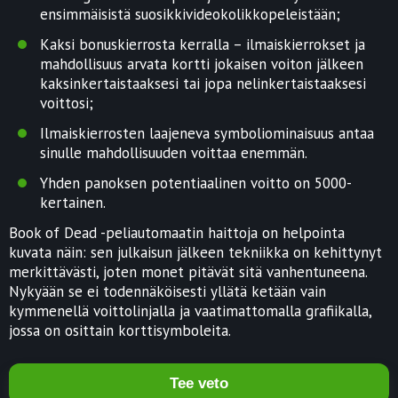
ensimmäisistä suosikkivideokolikkopeleistään;
Kaksi bonuskierrosta kerralla – ilmaiskierrokset ja
mahdollisuus arvata kortti jokaisen voiton jälkeen
kaksinkertaistaaksesi tai jopa nelinkertaistaaksesi
voittosi;
Ilmaiskierrosten laajeneva symboliominaisuus antaa
sinulle mahdollisuuden voittaa enemmän.
Yhden panoksen potentiaalinen voitto on 5000-
kertainen.
Book of Dead -peliautomaatin haittoja on helpointa
kuvata näin: sen julkaisun jälkeen tekniikka on kehittynyt
merkittävästi, joten monet pitävät sitä vanhentuneena.
Nykyään se ei todennäköisesti yllätä ketään vain
kymmenellä voittolinjalla ja vaatimattomalla grafiikalla,
jossa on osittain korttisymboleita.
Tee veto