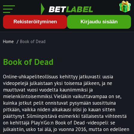
Rekisteröityminen
Kirjaudu sisään
Home
/
Book of Dead
Book of Dead
Online-uhkapeliteollisuus kehittyy jatkuvasti: uusia
videopelejä julkaistaan yksi toisensa jälkeen, ja ne
muuttuvat vuosi vuodelta kauniimmiksi ja
mielenkiintoisemmiksi. Vieläkin vaikuttavampaa on se,
kuinka jotkut pelit onnistuvat pysymään suosittuina
pitkään, vaikka niiden aikakausi olisi jo kauan sitten
päättynyt. Silmiinpistävä esimerkki tällaisesta viihteestä
on kehittäjä Play’n’Go:n Book of Dead -videopeli: se
julkaistiin, usko tai älä, jo vuonna 2016, mutta on edelleen