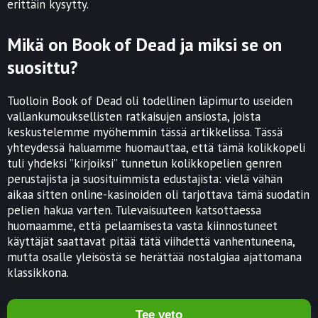
erittäin kysytty.
Mikä on Book of Dead ja miksi se on
suosittu?
Tuolloin Book of Dead oli todellinen läpimurto useiden
vallankumouksellisten ratkaisujen ansiosta, joista
keskustelemme myöhemmin tässä artikkelissa. Tässä
yhteydessä haluamme huomauttaa, että tämä kolikkopeli
tuli yhdeksi ”kirjoiksi” tunnetun kolikkopelien genren
perustajista ja suosituimmista edustajista: vielä vähän
aikaa sitten online-kasinoiden oli tarjottava tämä suodatin
pelien hakua varten. Tulevaisuuteen katsottaessa
huomaamme, että pelaamisesta vasta kiinnostuneet
käyttäjät saattavat pitää tätä viihdettä vanhentuneena,
mutta osalle yleisöstä se herättää nostalgiaa ajattomana
klassikkona.
Tee veto