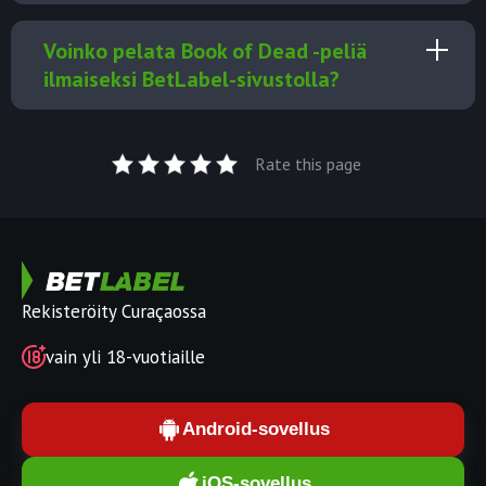
Voinko pelata Book of Dead -peliä
ilmaiseksi BetLabel-sivustolla?
Rate this page
Rekisteröity Curaçaossa
vain yli 18-vuotiaille
Android-sovellus
iOS-sovellus