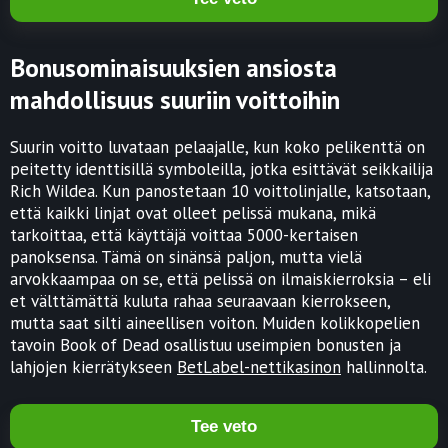
Bonusominaisuuksien ansiosta
mahdollisuus suuriin voittoihin
Suurin voitto luvataan pelaajalle, kun koko pelikenttä on
peitetty identtisillä symboleilla, jotka esittävät seikkailija
Rich Wildea. Kun panostetaan 10 voittolinjalle, katsotaan,
että kaikki linjat ovat olleet pelissä mukana, mikä
tarkoittaa, että käyttäjä voittaa 5000-kertaisen
panoksensa. Tämä on sinänsä paljon, mutta vielä
arvokkaampaa on se, että pelissä on ilmaiskierroksia – eli
et välttämättä kuluta rahaa seuraavaan kierrokseen,
mutta saat silti aineellisen voiton. Muiden kolikkopelien
tavoin Book of Dead osallistuu useimpien bonusten ja
lahjojen kierrätykseen
BetLabel-nettikasinon
hallinnolta.
Tee veto