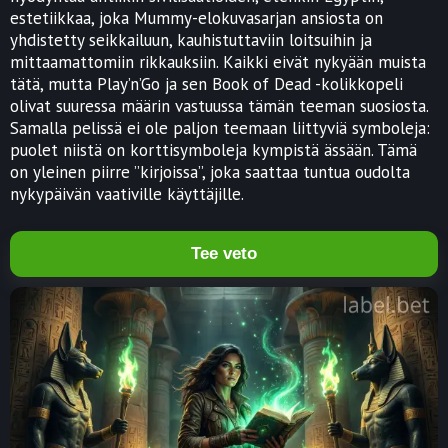
estetiikkaa, joka Mummy-elokuvasarjan ansiosta on
yhdistetty seikkailuun, kauhistuttaviin loitsuihin ja
mittaamattomiin rikkauksiin. Kaikki eivät nykyään muista
tätä, mutta Play’n’Go ja sen Book of Dead -kolikkopeli
olivat suuressa määrin vastuussa tämän teeman suosiosta.
Samalla pelissä ei ole paljon teemaan liittyviä symboleja:
puolet niistä on korttisymboleja kympistä ässään. Tämä
on yleinen piirre ”kirjoissa”, joka saattaa tuntua oudolta
nykypäivän vaativille käyttäjille.
Tee veto