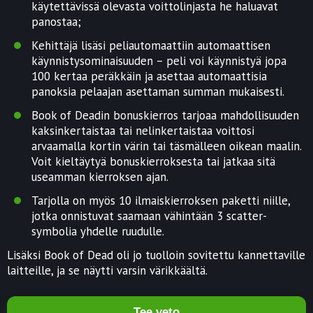
käytettävissä olevasta voittolinjasta he haluavat
panostaa;
Kehittäjä lisäsi peliautomaattiin automaattisen
käynnistysominaisuuden – peli voi käynnistyä jopa
100 kertaa peräkkäin ja asettaa automaattisia
panoksia pelaajan asettaman summan mukaisesti.
Book of Deadin bonuskierros tarjoaa mahdollisuuden
kaksinkertaistaa tai nelinkertaistaa voittosi
arvaamalla kortin värin tai täsmälleen oikean maalin.
Voit kieltäytyä bonuskierroksesta tai jatkaa sitä
useamman kierroksen ajan.
Tarjolla on myös 10 ilmaiskierroksen paketti niille,
jotka onnistuvat saamaan vähintään 3 scatter-
symbolia yhdelle ruudulle.
Lisäksi Book of Dead oli jo tuolloin sovitettu kannettaville
laitteille, ja se näytti varsin värikkäältä.
Tee veto