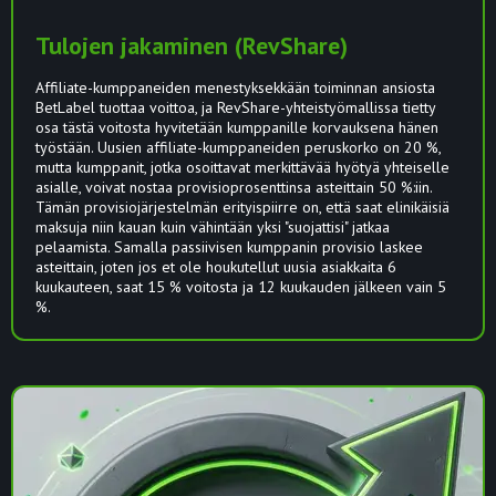
Tulojen jakaminen (RevShare)
Affiliate-kumppaneiden menestyksekkään toiminnan ansiosta
BetLabel tuottaa voittoa, ja RevShare-yhteistyömallissa tietty
osa tästä voitosta hyvitetään kumppanille korvauksena hänen
työstään. Uusien affiliate-kumppaneiden peruskorko on 20 %,
mutta kumppanit, jotka osoittavat merkittävää hyötyä yhteiselle
asialle, voivat nostaa provisioprosenttinsa asteittain 50 %:iin.
Tämän provisiojärjestelmän erityispiirre on, että saat elinikäisiä
maksuja niin kauan kuin vähintään yksi "suojattisi" jatkaa
pelaamista. Samalla passiivisen kumppanin provisio laskee
asteittain, joten jos et ole houkutellut uusia asiakkaita 6
kuukauteen, saat 15 % voitosta ja 12 kuukauden jälkeen vain 5
%.