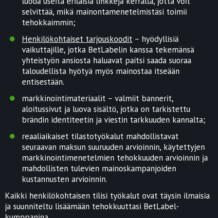
luoda useita erilaisia linkkejä kerralla, jotta voit
selvittää, mikä mainontamenetelmistäsi toimii
tehokkaimmin;
Henkilökohtaiset tarjouskoodit
– hyödyllisiä
vaikuttajille, jotka BetLabelin kanssa tekemänsä
yhteistyön ansiosta haluavat paitsi saada suoraa
taloudellista hyötyä myös mainostaa itseään
entisestään.
markkinointimateriaalit – valmiit bannerit,
aloitussivut ja luova sisältö, jotka on tarkistettu
brändin identiteetin ja viestin tarkkuuden kannalta;
reaaliaikaiset tilastotyökalut mahdollistavat
seuraavan maksun suuruuden arvioinnin, käytettyjen
markkinointimenetelmien tehokkuuden arvioinnin ja
mahdollisten tulevien mainoskampanjoiden
kustannusten arvioinnin.
Kaikki henkilökohtaisen tilisi työkalut ovat täysin ilmaisia
ja suunniteltu lisäämään tehokkuuttasi BetLabel-
kumppanina.