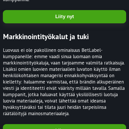
Liity nyt
Markkinointityökalut ja tuki
Luovuus ei ole pakollinen ominaisuus BetLabel-
kumppaneille: emme vaadi sinua luomaan omia
markkinointityökaluja, vaan tarjoamme valmiita ratkaisuja.
Lisäksi omien luovien materiaalien luvaton käyttö ilman
henkilökohtaisen managerisi ennakkohyväksyntää on
kielletty: haluamme varmistaa, että brändin alkuperäinen
viesti ja identiteetti eivät vääristy millään tavalla. Samalla
kumppanit, jotka haluavat käyttää yksilöllisesti luotuja
luovia materiaaleja, voivat lähettää omat ideansa
hyväksyttäväksi tai tilata juuri heidän tarpeisiinsa
räätälöityjä mainosmateriaaleja.