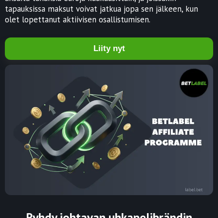
tapauksissa maksut voivat jatkua jopa sen jälkeen, kun
olet lopettanut aktiivisen osallistumisen.
Liity nyt
Ryhdy johtavan uhkapelibrändin