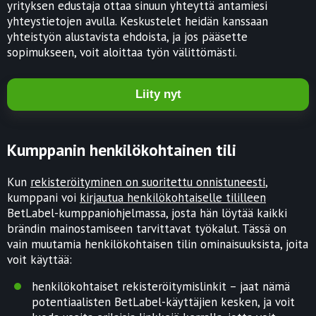
yrityksen edustaja ottaa sinuun yhteyttä antamiesi
yhteystietojen avulla. Keskustelet heidän kanssaan
yhteistyön alustavista ehdoista, ja jos pääsette
sopimukseen, voit aloittaa työn välittömästi.
Liity nyt
Kumppanin henkilökohtainen tili
Kun
rekisteröityminen on suoritettu onnistuneesti
,
kumppani voi
kirjautua henkilökohtaiselle tililleen
BetLabel-kumppaniohjelmassa, josta hän löytää kaikki
brändin mainostamiseen tarvittavat työkalut. Tässä on
vain muutamia henkilökohtaisen tilin ominaisuuksista, joita
voit käyttää:
henkilökohtaiset rekisteröitymislinkit – jaat nämä
potentiaalisten BetLabel-käyttäjien kesken, ja voit