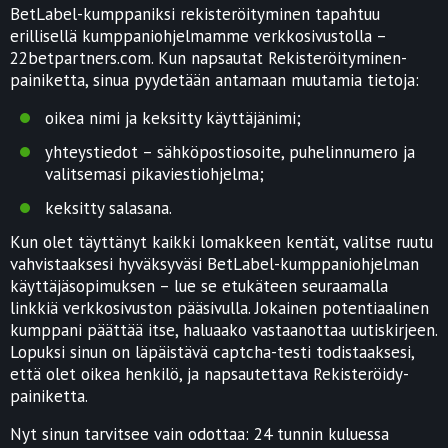
BetLabel-kumppaniksi rekisteröityminen tapahtuu
erillisellä kumppaniohjelmamme verkkosivustolla –
22betpartners.com. Kun napsautat Rekisteröityminen-
painiketta, sinua pyydetään antamaan muutamia tietoja:
oikea nimi ja keksitty käyttäjänimi;
yhteystiedot – sähköpostiosoite, puhelinnumero ja
valitsemasi pikaviestiohjelma;
keksitty salasana.
Kun olet täyttänyt kaikki lomakkeen kentät, valitse ruutu
vahvistaaksesi hyväksyväsi BetLabel-kumppaniohjelman
käyttäjäsopimuksen – lue se etukäteen seuraamalla
linkkiä verkkosivuston pääsivulla. Jokainen potentiaalinen
kumppani päättää itse, haluaako vastaanottaa uutiskirjeen.
Lopuksi sinun on läpäistävä captcha-testi todistaaksesi,
että olet oikea henkilö, ja napsautettava Rekisteröidy-
painiketta.
Nyt sinun tarvitsee vain odottaa: 24 tunnin kuluessa