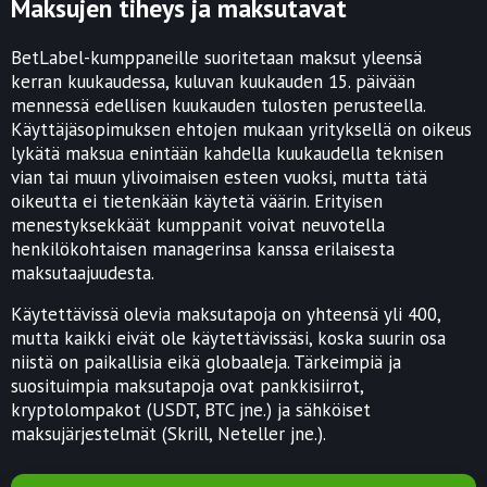
Maksujen tiheys ja maksutavat
BetLabel-kumppaneille suoritetaan maksut yleensä
kerran kuukaudessa, kuluvan kuukauden 15. päivään
mennessä edellisen kuukauden tulosten perusteella.
Käyttäjäsopimuksen ehtojen mukaan yrityksellä on oikeus
lykätä maksua enintään kahdella kuukaudella teknisen
vian tai muun ylivoimaisen esteen vuoksi, mutta tätä
oikeutta ei tietenkään käytetä väärin. Erityisen
menestyksekkäät kumppanit voivat neuvotella
henkilökohtaisen managerinsa kanssa erilaisesta
maksutaajuudesta.
Käytettävissä olevia maksutapoja on yhteensä yli 400,
mutta kaikki eivät ole käytettävissäsi, koska suurin osa
niistä on paikallisia eikä globaaleja. Tärkeimpiä ja
suosituimpia maksutapoja ovat pankkisiirrot,
kryptolompakot (USDT, BTC jne.) ja sähköiset
maksujärjestelmät (Skrill, Neteller jne.).