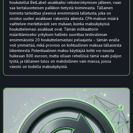
houkutellut BetLabel-asiakkaiksi rekisteröitymisen jälkeen, vaan
saa kertaluonteisen palkkion tietystä toiminnasta. Tällainen
toiminta tarkoittaa yleensä ensimmäistä talletusta, joka on
osoitus uuden asiakkaan vakavista aikeista. CPA-maksun määrä
vaihtelee merkittävästi sen mukaan, kuinka maksukykyisiä
houkuttelemasi asiakkaat ovat. Tämän indikaattorin
määrittämiseksi yrityksen hallinto suorittaa testivalinnan
ensimmäisistä 20 houkuttelemastasi pelaajasta – tämän avulla
voit ymmärtää, mikä provisio on kohtuullinen maksaa tällaisesta
liikenteestä. Potentiaalinen maksu käyttäjää kohti voi nousta
huikeaan 800 euroon, mutta ollaan rehellisiä: tämä vaatii paljon
työtä, ja tällainen tulos on mahdollinen vain maissa, joissa
väestö on todella maksukykyistä.