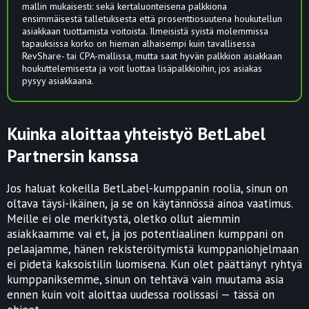
mallin mukaisesti: sekä kertaluonteisena palkkiona
ensimmäisestä talletuksesta että prosenttiosuutena houkutellun
asiakkaan tuottamista voitoista. Ilmeisistä syistä molemmissa
tapauksissa korko on hieman alhaisempi kuin tavallisessa
RevShare- tai CPA-mallissa, mutta saat hyvän palkkion asiakkaan
houkuttelemisesta ja voit luottaa lisäpalkkioihin, jos asiakas
pysyy asiakkaana.
Kuinka aloittaa yhteistyö BetLabel
Partnersin kanssa
Jos haluat kokeilla BetLabel-kumppanin roolia, sinun on
oltava täysi-ikäinen, ja se on käytännössä ainoa vaatimus.
Meille ei ole merkitystä, oletko ollut aiemmin
asiakkaamme vai et, ja jos potentiaalinen kumppani on
pelaajamme, hänen rekisteröitymistä kumppaniohjelmaan
ei pidetä kaksoistilin luomisena. Kun olet päättänyt ryhtyä
kumppaniksemme, sinun on tehtävä vain muutama asia
ennen kuin voit aloittaa uudessa roolissasi — tässä on