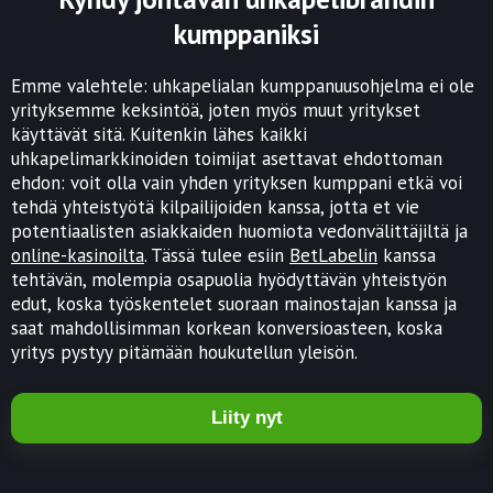
kumppaniksi
Emme valehtele: uhkapelialan kumppanuusohjelma ei ole
yrityksemme keksintöä, joten myös muut yritykset
käyttävät sitä. Kuitenkin lähes kaikki
uhkapelimarkkinoiden toimijat asettavat ehdottoman
ehdon: voit olla vain yhden yrityksen kumppani etkä voi
tehdä yhteistyötä kilpailijoiden kanssa, jotta et vie
potentiaalisten asiakkaiden huomiota vedonvälittäjiltä ja
online-kasinoilta
. Tässä tulee esiin
BetLabelin
kanssa
tehtävän, molempia osapuolia hyödyttävän yhteistyön
edut, koska työskentelet suoraan mainostajan kanssa ja
saat mahdollisimman korkean konversioasteen, koska
yritys pystyy pitämään houkutellun yleisön.
Liity nyt