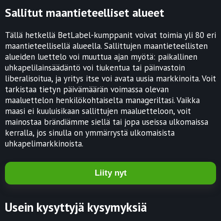
Sallitut maantieteelliset alueet
Tällä hetkellä BetLabel-kumppanit voivat toimia yli 80 eri
maantieteellisellä alueella. Sallittujen maantieteellisten
alueiden luettelo voi muuttua ajan myötä: paikallinen
uhkapelilainsäädäntö voi tiukentua tai päinvastoin
liberalisoitua, ja yritys itse voi avata uusia markkinoita. Voit
tarkistaa tietyn päivämäärän voimassa olevan
maaluettelon henkilökohtaiselta manageriltasi. Vaikka
maasi ei kuuluisikaan sallittujen maaluetteloon, voit
mainostaa brändiämme siellä tai jopa useissa ulkomaissa
kerralla, jos sinulla on ymmärrystä ulkomaisista
uhkapelimarkkinoista.
Liity nyt
Usein kysyttyjä kysymyksiä