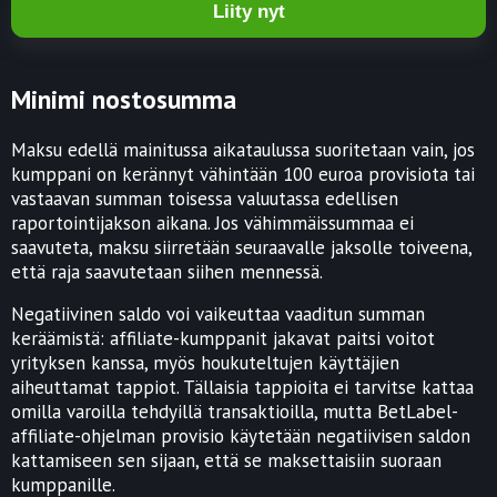
Liity nyt
Minimi nostosumma
Maksu edellä mainitussa aikataulussa suoritetaan vain, jos
kumppani on kerännyt vähintään 100 euroa provisiota tai
vastaavan summan toisessa valuutassa edellisen
raportointijakson aikana. Jos vähimmäissummaa ei
saavuteta, maksu siirretään seuraavalle jaksolle toiveena,
että raja saavutetaan siihen mennessä.
Negatiivinen saldo voi vaikeuttaa vaaditun summan
keräämistä: affiliate-kumppanit jakavat paitsi voitot
yrityksen kanssa, myös houkuteltujen käyttäjien
aiheuttamat tappiot. Tällaisia tappioita ei tarvitse kattaa
omilla varoilla tehdyillä transaktioilla, mutta BetLabel-
affiliate-ohjelman provisio käytetään negatiivisen saldon
kattamiseen sen sijaan, että se maksettaisiin suoraan
kumppanille.