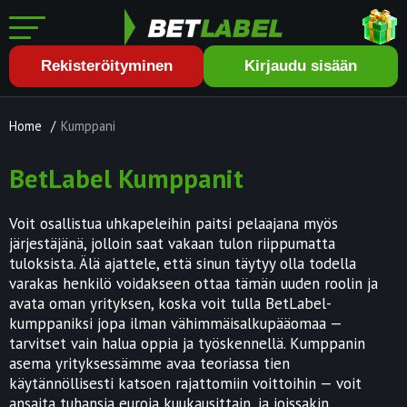
Rekisteröityminen
Kirjaudu sisään
Home
/
Kumppani
BetLabel Kumppanit
Voit osallistua uhkapeleihin paitsi pelaajana myös
järjestäjänä, jolloin saat vakaan tulon riippumatta
tuloksista. Älä ajattele, että sinun täytyy olla todella
varakas henkilö voidakseen ottaa tämän uuden roolin ja
avata oman yrityksen, koska voit tulla BetLabel-
kumppaniksi jopa ilman vähimmäisalkupääomaa —
tarvitset vain halua oppia ja työskennellä. Kumppanin
asema yrityksessämme avaa teoriassa tien
käytännöllisesti katsoen rajattomiin voittoihin — voit
ansaita tuhansia euroja kuukausittain, ja joissakin