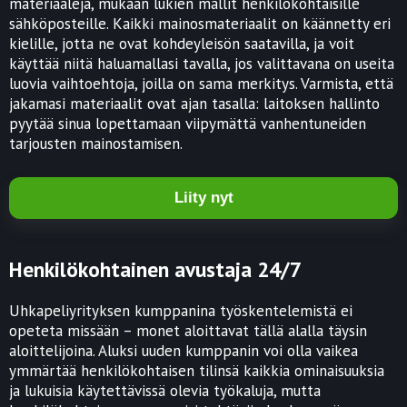
materiaaleja, mukaan lukien mallit henkilökohtaisille
sähköposteille. Kaikki mainosmateriaalit on käännetty eri
kielille, jotta ne ovat kohdeyleisön saatavilla, ja voit
käyttää niitä haluamallasi tavalla, jos valittavana on useita
luovia vaihtoehtoja, joilla on sama merkitys. Varmista, että
jakamasi materiaalit ovat ajan tasalla: laitoksen hallinto
pyytää sinua lopettamaan viipymättä vanhentuneiden
tarjousten mainostamisen.
Liity nyt
Henkilökohtainen avustaja 24/7
Uhkapeliyrityksen kumppanina työskentelemistä ei
opeteta missään – monet aloittavat tällä alalla täysin
aloittelijoina. Aluksi uuden kumppanin voi olla vaikea
ymmärtää henkilökohtaisen tilinsä kaikkia ominaisuuksia
ja lukuisia käytettävissä olevia työkaluja, mutta