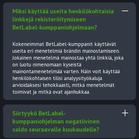
Miksi käyttää useita henkilökohtaisia
linkkejä rekisteröitymiseen
BetLabel-kumppaniohjelmaan?
Kokeneimmat BetLabel-kumppanit käyttävät
useita eri menetelmiä brändin mainostamiseen.
Jokainen menetelmä mainostaa yhtä linkkiä, joka
on luotu nimenomaan kyseistä
mainontamenetelmää varten. Näin voit käyttää
henkilökohtaisen tilisi analyysityökaluja
arvioidaksesi tehokkaasti, mitkä menetelmät
toimivat ja mitkä ovat ajanhukkaa.
Siirtyykö BetLabel-
kumppaniohjelman negatiivinen
saldo seuraavalle kuukaudelle?