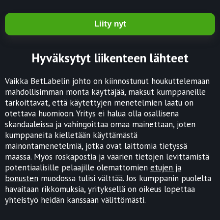
Liity nyt
Hyväksytyt liikenteen lähteet
Vaikka BetLabelin johto on kiinnostunut houkuttelemaan
mahdollisimman monta käyttäjää, maksut kumppaneille
tarkoittavat, että käytettyjen menetelmien laatu on
otettava huomioon. Yritys ei halua olla osallisena
skandaaleissa ja vahingoittaa omaa mainettaan, joten
kumppaneita kielletään käyttämästä
mainontamenetelmiä, jotka ovat laittomia tietyssä
maassa. Myös roskapostia ja väärien tietojen levittämistä
potentiaalisille pelaajille olemattomien
etujen ja
bonusten
muodossa tulisi välttää. Jos kumppanin puolelta
havaitaan rikkomuksia, yrityksellä on oikeus lopettaa
yhteistyö heidän kanssaan välittömästi.