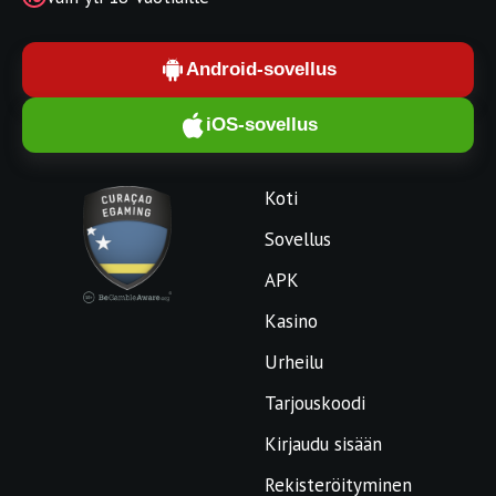
Android-sovellus
iOS-sovellus
Koti
Sovellus
APK
Kasino
Urheilu
Tarjouskoodi
Kirjaudu sisään
Rekisteröityminen