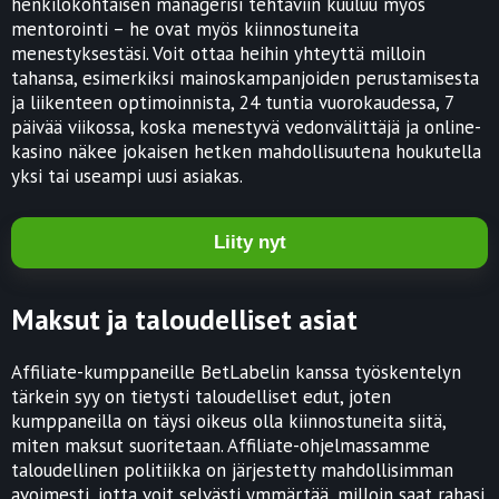
henkilökohtaisen managerisi tehtäviin kuuluu myös
mentorointi – he ovat myös kiinnostuneita
menestyksestäsi. Voit ottaa heihin yhteyttä milloin
tahansa, esimerkiksi mainoskampanjoiden perustamisesta
ja liikenteen optimoinnista, 24 tuntia vuorokaudessa, 7
päivää viikossa, koska menestyvä vedonvälittäjä ja online-
kasino näkee jokaisen hetken mahdollisuutena houkutella
yksi tai useampi uusi asiakas.
Liity nyt
Maksut ja taloudelliset asiat
Affiliate-kumppaneille BetLabelin kanssa työskentelyn
tärkein syy on tietysti taloudelliset edut, joten
kumppaneilla on täysi oikeus olla kiinnostuneita siitä,
miten maksut suoritetaan. Affiliate-ohjelmassamme
taloudellinen politiikka on järjestetty mahdollisimman
avoimesti, jotta voit selvästi ymmärtää, milloin saat rahasi,