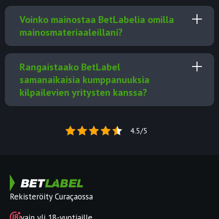
Voinko mainostaa BetLabelia omilla
mainosmateriaaleillani?
Rangaistaako BetLabel
samanaikaisia kumppanuuksia
kilpailevien yritysten kanssa?
4.5/5
Rekisteröity Curaçaossa
vain yli 18-vuotiaille