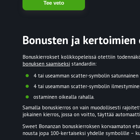
Tee veto
Bonusten ja kertoimien
Bonuskierrokset kolikkopeleissä otettiin todennäk
bonuksen saamiseksi
standardin:
4 tai useamman scatter-symbolin satunnainen
4 tai useamman scatter-symbolin ilmestyminen
ostaminen oikealla rahalla.
Samalla bonuskierros on vain muodollisesti rajoitett
jokainen kierros, jossa on voitto, täyttää automaat
Sweet Bonanzan bonuskierroksen korvaamaton etu on
nousta jopa 100-kertaiseksi yhdelle symbolille – kuvi