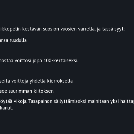
opelin kestävän suosion vuosien varrella, ja tässä syyt:
nsa ruudulla.
ostaa voittosi jopa 100-kertaiseksi.
eita voittoja yhdellä kierroksella.
tsee suurimman kiitoksen.
öytää vikoja. Tasapainon säilyttämiseksi mainitaan yksi haittap
lkanut.