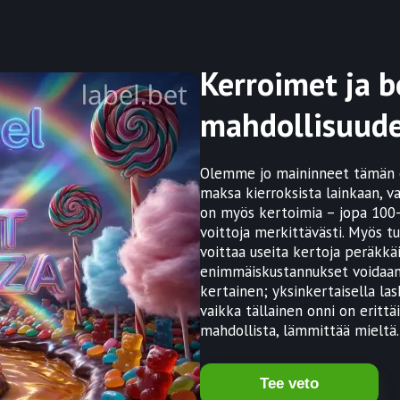
Kerroimet ja 
mahdollisuude
Olemme jo maininneet tämän e
maksa kierroksista lainkaan, v
on myös kertoimia – jopa 100-ke
voittoja merkittävästi. Myös 
voittaa useita kertoja peräkkä
enimmäiskustannukset voidaan a
kertainen; yksinkertaisella l
vaikka tällainen onni on erittä
mahdollista, lämmittää mieltä.
Tee veto