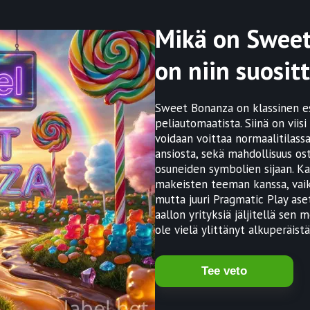
Mikä on Sweet
on niin suosit
Sweet Bonanza on klassinen es
peliautomaatista. Siinä on viisi
voidaan voittaa normaalitilass
ansiosta, sekä mahdollisuus o
osuneiden symbolien sijaan. Ka
makeisten teeman kanssa, vaiku
mutta juuri Pragmatic Play ase
aallon yrityksiä jäljitellä sen
ole vielä ylittänyt alkuperäist
Tee veto