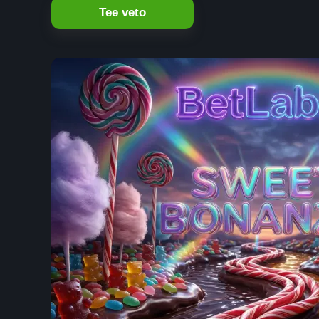
Tee veto