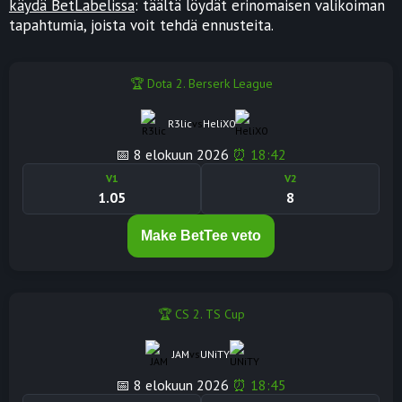
käydä BetLabelissa
: täältä löydät erinomaisen valikoiman
tapahtumia, joista voit tehdä ennusteita.
🏆 Dota 2. Berserk League
R3lic
vs
HeliX0
📅 8 elokuun 2026
⏰ 18:42
V1
V2
1.05
8
Make Bet
🏆 CS 2. TS Cup
JAM
vs
UNiTY
📅 8 elokuun 2026
⏰ 18:45