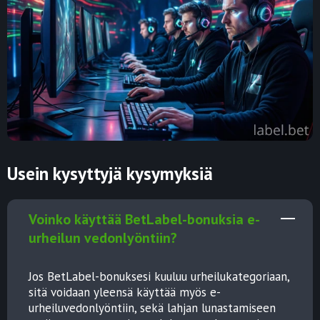
Usein kysyttyjä kysymyksiä
Voinko käyttää BetLabel-bonuksia e-
urheilun vedonlyöntiin?
Jos
BetLabel-bonuksesi
kuuluu urheilukategoriaan,
sitä voidaan yleensä käyttää myös e-
urheiluvedonlyöntiin, sekä lahjan lunastamiseen