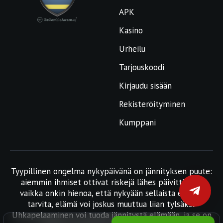
APK
Kasino
Urheilu
Tarjouskoodi
Kirjaudu sisään
Rekisteröityminen
Kumppani
Tyypillinen ongelma nykypäivänä on jännityksen puute:
aiemmin ihmiset ottivat riskejä lähes päivittäin, ja
vaikka onkin hienoa, että nykyään sellaista ei enää
tarvita, elämä voi joskus muuttua liian tylsäksi.
Uhkapelaaminen voi tuoda jännitystä elämään, ja se on