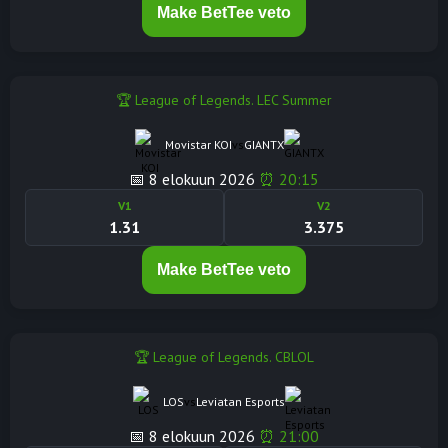
Make Bet
🏆 League of Legends. LEC Summer
Movistar KOI
vs
GIANTX
📅 8 elokuun 2026
⏰ 20:15
V1
V2
1.31
3.375
Make Bet
🏆 League of Legends. CBLOL
LOS
vs
Leviatan Esports
📅 8 elokuun 2026
⏰ 21:00