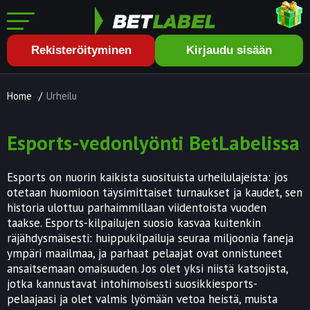
Rekisteröityminen
Kirjaudu sisään
Home
/
Urheilu
Esports-vedonlyönti BetLabelissa
Esports on nuorin kaikista suosituista urheilulajeista: jos
otetaan huomioon täysimittaiset turnaukset ja kaudet, sen
historia ulottuu parhaimmillaan viidentoista vuoden
taakse. Esports-kilpailujen suosio kasvaa kuitenkin
räjähdysmäisesti: huippukilpailuja seuraa miljoonia faneja
ympäri maailmaa, ja parhaat pelaajat ovat onnistuneet
ansaitsemaan omaisuuden. Jos olet yksi niistä katsojista,
jotka kannustavat intohimoisesti suosikkiesports-
pelaajaasi ja olet valmis lyömään vetoa heistä, muista