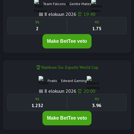
Team Falcons
vs
Gentle Mates
📅 8 elokuun 2026
⏰ 19:40
V1
V2
2
1.75
Make Bet
🏆 Rainbow Six. Esports World Cup
Fnatic
vs
Edward Gaming
📅 8 elokuun 2026
⏰ 20:00
V1
V2
1.232
3.96
Make Bet