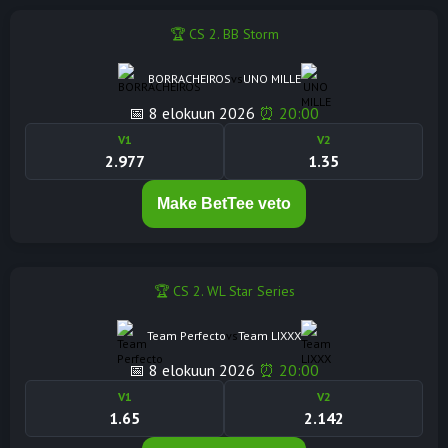
🏆 CS 2. BB Storm
BORRACHEIROS
vs
UNO MILLE
📅 8 elokuun 2026
⏰ 20:00
V1
V2
2.977
1.35
Make Bet
🏆 CS 2. WL Star Series
Team Perfecto
vs
Team LIXXX
📅 8 elokuun 2026
⏰ 20:00
V1
V2
1.65
2.142