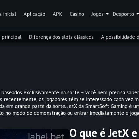
 inicial
Aplicação
APK
Casino
Jogos
Desporto
a principal
Diferença dos slots clássicos
A possibilidade 
 baseados exclusivamente na sorte – você nem precisa saber 
recentemente, os jogadores têm se interessado cada vez mai
da em grande parte da sorte. JetX da SmartSoft Gaming é um
lo no modo de demonstração ou entrar imediatamente e jogar
O que é JetX e