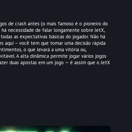
ogos de crash antes (o mais famoso é o pioneiro do
o há necessidade de falar longamente sobre JetX,
todas as expectativas básicas do jogador. Não há
es aqui – você tem que tomar uma decisão rápida
timentos, o que levará a uma vitória ou,
itável. A alta dinâmica permite jogar vários jogos
azer duas apostas em um jogo — é assim que o JetX