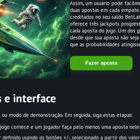
Assim, um usuário pode facilm
duas apostas em cada empate.
creditados no seu saldo BetLa
oferece três jackpots progres
cada aposta do jogo. Um dos
p
desde que sua aposta não seja 
que as probabilidades atingiss
Fazer aposta
 e interface
al ou modo de demonstração. Em seguida, siga estas etapas:
o jogo comece e um jogador faça pelo menos uma aposta nele
 definido usando os botões +/-, selecionado a partir dos valo