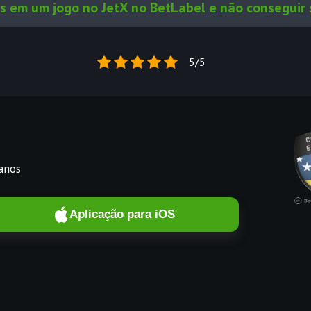
as em um jogo no JetX no BetLabel e não conseguir
5/5
anos
Aplicação para iOS