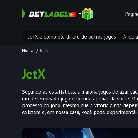
Página
JetX e como ele difere de outros jogos
A idei
Home
/
JetX
JetX
Segundo as estatísticas, a maioria
jogos de azar
são
um determinado jogo depende apenas da sorte. Mas 
processo do jogo, mesmo que a vitória ainda depen
existem e, em nossa casa, você pode experimentá-