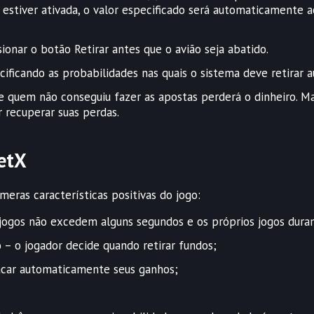
 estiver ativada, o valor especificado será automaticamente 
ionar o botão Retirar antes que o avião seja abatido.
ificando as probabilidades nas quais o sistema deve retirar
 e quem não conseguiu fazer as apostas perderá o dinheiro. 
 recuperar suas perdas.
etX
meras características positivas do jogo:
os jogos não excedem alguns segundos e os próprios jogos d
o – o jogador decide quando retirar fundos;
acar automaticamente seus ganhos;