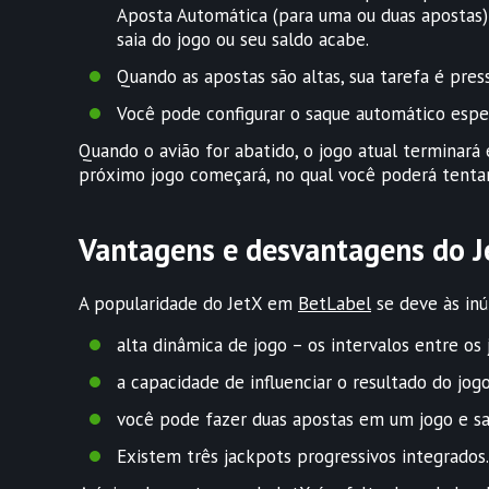
Aposta Automática (para uma ou duas apostas)
saia do jogo ou seu saldo acabe.
Quando as apostas são altas, sua tarefa é press
Você pode configurar o saque automático espec
Quando o avião for abatido, o jogo atual terminará
próximo jogo começará, no qual você poderá tentar
Vantagens e desvantagens do J
A popularidade do JetX em
BetLabel
se deve às inú
alta dinâmica de jogo – os intervalos entre 
a capacidade de influenciar o resultado do jog
você pode fazer duas apostas em um jogo e s
Existem três jackpots progressivos integrados.