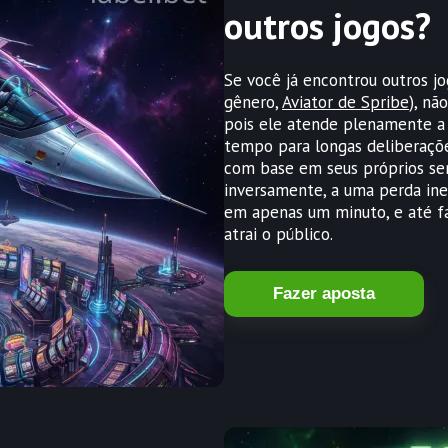
outros jogos?
Se você já encontrou outros j
gênero,
Aviator de Spribe
), nã
pois ele atende plenamente a 
tempo para longas deliberaçõ
com base em seus próprios sen
inversamente, a uma perda inev
em apenas um minuto, e até f
atrai o público.
Fazer aposta