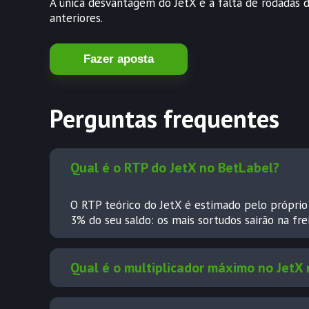
A única desvantagem do JetX é a falta de rodadas
anteriores.
Fazer aposta
Perguntas frequentes
Qual é o RTP do JetX no BetLabel?
O RTP teórico do JetX é estimado pelo próprio
3% do seu saldo: os mais sortudos sairão na f
Qual é o multiplicador máximo no JetX