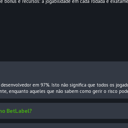
 de bônus e recursos: a jogabilidade em cada rodada é exata
 desenvolvedor em 97%. Isto não significa que todos os jog
rente, enquanto aqueles que não sabem como gerir o risco pod
 no BetLabel?