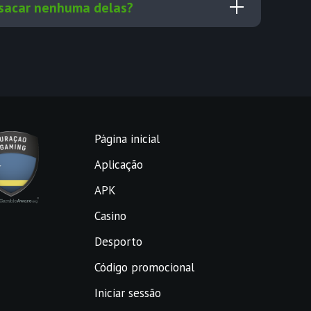
 sacar nenhuma delas?
Página inicial
Aplicação
APK
Casino
Desporto
Código promocional
Iniciar sessão