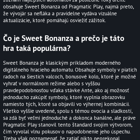
obsahuje Sweet Bonanza od Pragmatic Play, najmä preto,
že vývojár sa nefláka a pravidelne vydáva vizuálne
aktualizácie, ktoré pomáhajú osviežiť zážitok.
Čo je Sweet Bonanza a prečo je táto
hra taká populárna?
Sweet Bonanza je klasickým príkladom moderného
digitálneho hracieho automatu. Obsahuje symboly v piatich
radoch na šiestich valcoch, bonusové kolo, ktoré je možné
vyhrať v normálnom režime alebo s vyššou
pravdepodobnosťou vďaka stávke Ante, ako aj možnosť
jednoducho zakúpiť symboly, ktoré vyplnia obrazovku
namiesto tých, ktoré sa objavili vo výhernej kombinácii.
Všetko vyššie uvedené, spolu s témou ovocia a sladkostí,
sa zdá byť veľmi jednoduché a dokonca banálne, ale práve
Pragmatic Play stanovil tento štandard svojím výtvorom,
čím vyvolal vlnu pokusov o napodobnenie jeho úspechu.
Treba však poznamenať, že zatiaľ nikto neprekonal