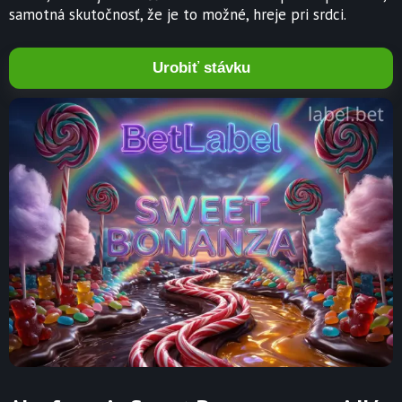
samotná skutočnosť, že je to možné, hreje pri srdci.
Urobiť stávku