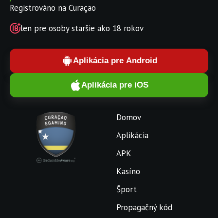
Registrováno na Curaçao
len pre osoby staršie ako 18 rokov
Aplikácia pre Android
Aplikácia pre iOS
Domov
Aplikácia
APK
Kasíno
Šport
Propagačný kód