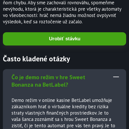
ňom chybu. Aby sme zachovali rovnováhu, spomeňme
nevýhodu, ktorá je charakteristická pre všetky automaty
vo všeobecnosti: hráč nemá žiadnu možnosť ovplyvniť
výsledok, keď sa roztočenie už začalo.
Urobiť stávku
Často kladené otázky
Čo je demo režim v hre Sweet
Bonanza na BetLabel?
Demo režim v
online kasíne BetLabel
umožňuje
zákazníkom hrať o virtuálne kredity bez rizika
straty vlastných finančných prostriedkov. Je to
vaša šanca zoznámiť sa s hrou Sweet Bonanza a
zistiť, či je tento automat pre vás ten pravý. Je to