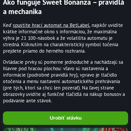
Ako funguje Sweet Bonanza – pravidlá
a mechanika
Keď
spustíte hrací automat na BetLabel
, najskôr uvidíte
krátke informačné okno s informáciou, že maximálna
výhra je 21 100-násobok a že volatilita automatu je
stredná. Kliknutím na charakteristický symbol točenia
prejdete priamo do herného rozhrania.
Ovládacie prvky sú pomerne jednoduché a nachádzajú sa
hlavne pod hracou plochou: vľavo sú nastavenia a
informácie (podrobné pravidlá hry), vpravo je tlačidlo
otočenia a menu nastavení automatického prehrávania
(pre tých, ktorí sa chcú len pozerať). Na ľavej strane
obrazovky uvidíte aj funkčné tlačidlá na nákup bonusov a
podávanie ante stávok.
Urobiť stávku