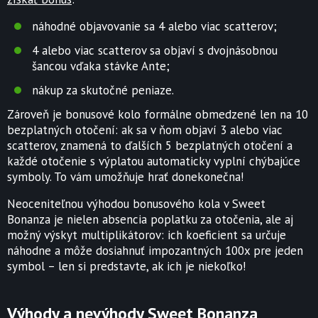
náhodné objavovanie sa 4 alebo viac scatterov;
4 alebo viac scatterov sa objaví s dvojnásobnou
šancou vďaka stávke Ante;
nákup za skutočné peniaze.
Zároveň je bonusové kolo formálne obmedzené len na 10
bezplatných otočení: ak sa v ňom objaví 3 alebo viac
scatterov, znamená to ďalších 5 bezplatných otočení a
každé otočenie s výplatou automaticky vyplní chýbajúce
symboly. To vám umožňuje hrať donekonečna!
Neoceniteľnou výhodou bonusového kola v Sweet
Bonanza je nielen absencia poplatku za otočenia, ale aj
možný výskyt multiplikátorov: ich koeficient sa určuje
náhodne a môže dosiahnuť impozantných 100x pre jeden
symbol – len si predstavte, ak ich je niekoľko!
Výhody a nevýhody Sweet Bonanza