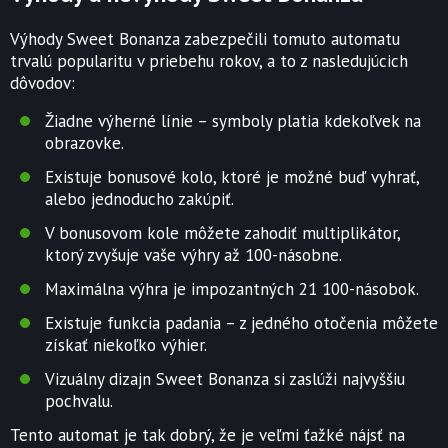
Výhody Sweet Bonanza zabezpečili tomuto automatu
trvalú popularitu v priebehu rokov, a to z nasledujúcich
dôvodov:
Žiadne výherné línie – symboly platia kdekoľvek na
obrazovke.
Existuje bonusové kolo, ktoré je možné buď vyhrať,
alebo jednoducho zakúpiť.
V bonusovom kole môžete zahodiť multiplikátor,
ktorý zvyšuje vaše výhry až 100-násobne.
Maximálna výhra je impozantných 21 100-násobok.
Existuje funkcia padania – z jedného otočenia môžete
získať niekoľko výhier.
Vizuálny dizajn Sweet Bonanza si zaslúži najvyššiu
pochvalu.
Tento automat je tak dobrý, že je veľmi ťažké nájsť na