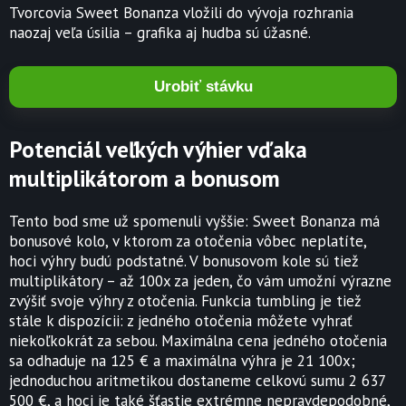
Tvorcovia Sweet Bonanza vložili do vývoja rozhrania
naozaj veľa úsilia – grafika aj hudba sú úžasné.
Urobiť stávku
Potenciál veľkých výhier vďaka
multiplikátorom a bonusom
Tento bod sme už spomenuli vyššie: Sweet Bonanza má
bonusové kolo, v ktorom za otočenia vôbec neplatíte,
hoci výhry budú podstatné. V bonusovom kole sú tiež
multiplikátory – až 100x za jeden, čo vám umožní výrazne
zvýšiť svoje výhry z otočenia. Funkcia tumbling je tiež
stále k dispozícii: z jedného otočenia môžete vyhrať
niekoľkokrát za sebou. Maximálna cena jedného otočenia
sa odhaduje na 125 € a maximálna výhra je 21 100x;
jednoduchou aritmetikou dostaneme celkovú sumu 2 637
500 €, a hoci je také šťastie extrémne nepravdepodobné,