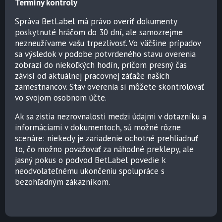
Termíny kontroly
Správa BetLabel má právo overiť dokumenty
poskytnuté hráčom do 30 dní, ale samozrejme
nezneužívame vašu trpezlivosť. Vo väčšine prípadov
sa výsledok v podobe potvrdeného stavu overenia
zobrazí do niekoľkých hodín, pričom presný čas
závisí od aktuálnej pracovnej záťaže našich
zamestnancov. Stav overenia si môžete skontrolovať
vo svojom osobnom účte.
Ak sa zistia nezrovnalosti medzi údajmi v dotazníku a
informáciami v dokumentoch, sú možné rôzne
scenáre: niekedy je zariadenie ochotné prehliadnuť
to, čo možno považovať za náhodné preklepy, ale
jasný pokus o podvod BetLabel povedie k
neodvolateľnému ukončeniu spolupráce s
bezohľadným zákazníkom.