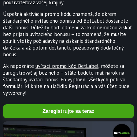
používateľov z vašej krajiny.
Úspešná aktivácia promo kódu znamená, že okrem
štandardného uvítacieho bonusu od BetLabel dostanete
ďalší bonus. Dôležitý bod: odmenu za kód nemožno získať
bez prijatia uvítacieho bonusu – to znamená, že musíte
splniť všetky požiadavky na získanie štandardného
darčeka a až potom dostanete požadovaný dodatočný
bonus.
Ak nepoznáte
uvítací promo kód BetLabel
, môžete sa
zaregistrovať aj bez neho – stále budete mať nárok na
štandardný uvítací bonus. Po vyplnení všetkých polí vo
formulári kliknite na tlačidlo Registrácia a váš účet bude
vytvorený!
Zaregistrujte sa teraz