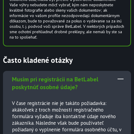
Vaše výhry nebudete môcť vybrať, kým nám neposkytnete
kvalitné fotografie alebo skeny vašich dokumentov; ak
informácie vo vašom profile nezodpovedajú dokumentárnym
dôkazom, bude to považované za pokus o vydávanie sa za inú
osobu, t. j. podvod voči správe BetLabel. V niektorých prípadoch
sme ochotní prehliadnuť drobné preklepy, ale nemali by ste sa
na to spoliehať.
Často kladené otázky
Musím pri registrácii na BetLabel
poskytnúť osobné údaje?
V čase registrácie nie je takáto požiadavka:
akákoľvek z troch možností registračného
formulára vyžaduje iba kontaktné údaje nového
zákazníka. Následne však bude používateľ
požiadaný o vyplnenie formulára osobného účtu, v