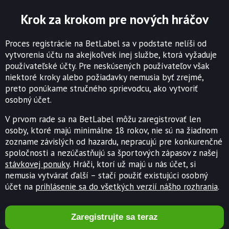
Krok za krokom pre nových hráčov
Proces registrácie na BetLabel sa v podstate nelíši od
vytvorenia účtu na akejkoľvek inej službe, ktorá vyžaduje
používateľské účty. Pre neskúsených používateľov však
niektoré kroky alebo požiadavky nemusia byť zrejmé,
preto ponúkame stručného sprievodcu, ako vytvoriť
osobný účet.
V prvom rade sa na BetLabel môžu zaregistrovať len
osoby, ktoré majú minimálne 18 rokov, nie sú na žiadnom
zozname závislých od hazardu, nepracujú pre konkurenčné
spoločnosti a nezúčastňujú sa športových zápasov z našej
stávkovej ponuky
. Hráči, ktorí už majú u nás účet, si
nemusia vytvárať ďalší – stačí použiť existujúci osobný
účet na
prihlásenie sa do všetkých verzií nášho rozhrania
.
Zaregistrujte sa teraz