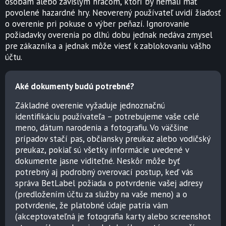
osobám alebo závislým hráčom, ktorí by nemali mať
povolené hazardné hry. Neoverený používateľ uvidí žiadosť
o overenie pri pokuse o výber peňazí. Ignorovanie
požiadavky overenia po dlhú dobu jednak nedáva zmysel
pre zákazníka a jednak môže viesť k zablokovaniu vášho
účtu.
Aké dokumenty budú potrebné?
Základné overenie vyžaduje jednoznačnú
identifikáciu používateľa – potrebujeme vaše celé
meno, dátum narodenia a fotografiu. Vo väčšine
prípadov stačí pas, občiansky preukaz alebo vodičský
preukaz, pokiaľ sú všetky informácie uvedené v
dokumente jasne viditeľné. Neskôr môže byť
potrebný aj podrobný overovací postup, keď vás
správa BetLabel požiada o potvrdenie vašej adresy
(predložením účtu za služby na vaše meno) a o
potvrdenie, že platobné údaje patria vám
(akceptovateľná je fotografia karty alebo screenshot