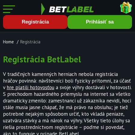
Registrácia
Prihlásiť sa
Home
/
Registrácia
Registrácia BetLabel
V tradičných kamenných herniach nebola registrácia
hráčov povinná: návštevníci boli fyzicky prítomní, za účasť
v
hre platili hotovosťou
a svoje výhry dostávali v hotovosti.
S prechodom hazardného priemyslu na internet sa všetko
dramaticky zmenilo: zamestnanci už zákazníka nevidí, hoci
stále musia jasne chápať, že má právo na obsluhu; je tiež
potrebné nejakým spôsobom určiť, kto vkladá peniaze,
uzatvára stávky a má nárok na výhry. Všetky tieto úlohy sa
riešia prostredníctvom registrácie – poďme si povedať,
ako to funguje v prípade
BetLabel
.