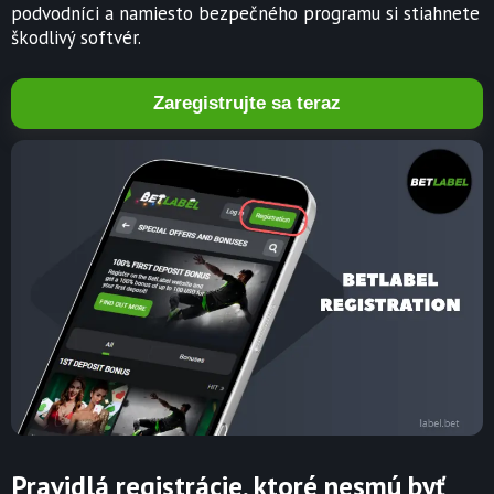
podvodníci a namiesto bezpečného programu si stiahnete
škodlivý softvér.
Zaregistrujte sa teraz
Pravidlá registrácie, ktoré nesmú byť