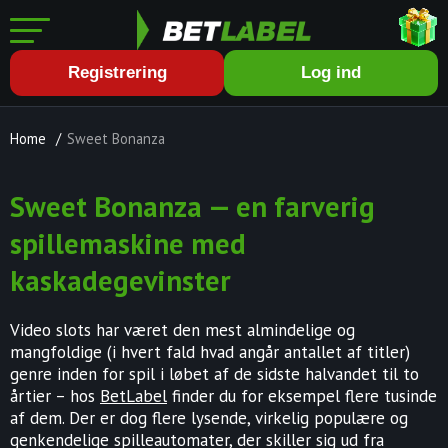
Registrering
Log ind
Home
/
Sweet Bonanza
Sweet Bonanza — en farverig
spillemaskine med
kaskadegevinster
Video slots har været den mest almindelige og
mangfoldige (i hvert fald hvad angår antallet af titler)
genre inden for spil i løbet af de sidste halvandet til to
årtier – hos
BetLabel
finder du for eksempel flere tusinde
af dem. Der er dog flere lysende, virkelig populære og
genkendelige spilleautomater, der skiller sig ud fra