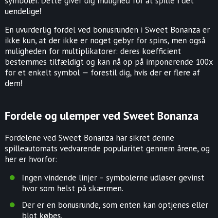
symboler. Dette giver dig mulighed for at spille i det
uendelige!
En uvurderlig fordel ved bonusrunden i Sweet Bonanza er
ikke kun, at der ikke er noget gebyr for spins, men også
muligheden for multiplikatorer: deres koefficient
bestemmes tilfældigt og kan nå op på imponerende 100x
for et enkelt symbol — forestil dig, hvis der er flere af
dem!
Fordele og ulemper ved Sweet Bonanza
Fordelene ved Sweet Bonanza har sikret denne
spilleautomats vedvarende popularitet gennem årene, og
her er hvorfor:
Ingen vindende linjer – symbolerne udløser gevinst
hvor som helst på skærmen.
Der er en bonusrunde, som enten kan optjenes eller
blot købes.