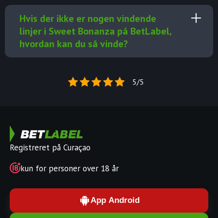
Hvis der ikke er nogen vindende
linjer i Sweet Bonanza på BetLabel,
hvordan kan du så vinde?
5/5
Registreret på Curaçao
kun for personer over 18 år
App Android