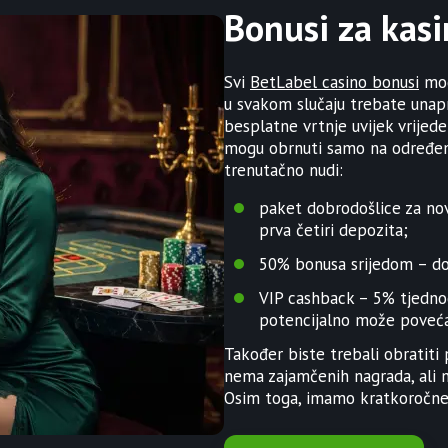
Bonusi za kasi
Svi
BetLabel casino bonusi
mogu
u svakom slučaju trebate unapri
besplatne vrtnje uvijek vrijede
mogu obrnuti samo na određen
trenutačno nudi:
paket dobrodošlice za nov
prva četiri depozita;
50% bonusa srijedom – do 
VIP cashback – 5% tjednog
potencijalno može poveća
Također biste trebali obratiti 
nema zajamčenih nagrada, ali na
Osim toga, imamo kratkoročne 