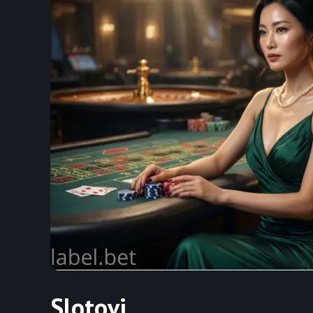
Slotovi