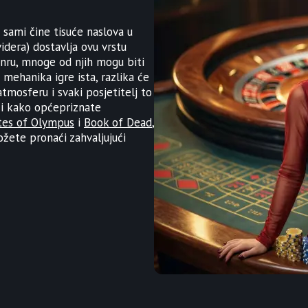
i sami čine tisuće naslova u
idera) dostavlja ovu vrstu
nru, mnoge od njih mogu biti
e mehanika igre ista, razlika će
atmosferu i svaki posjetitelj to
i kako općepriznate
tes of Olympus
i
Book of Dead
,
žete pronaći zahvaljujući