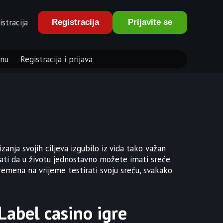
istracija
Registracija
Prijavite se
inu
Registracija i prijava
anja svojih ciljeva izgubilo iz vida tako važan
 znati da u životu jednostavno možete imati sreće
remena na vrijeme testirati svoju sreću, svakako
abel casino igre