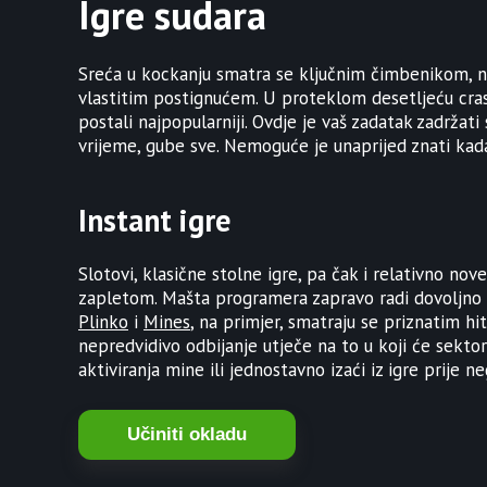
Igre sudara
Sreća u kockanju smatra se ključnim čimbenikom, no 
vlastitim postignućem. U proteklom desetljeću cra
postali najpopularniji. Ovdje je vaš zadatak zadržati
vrijeme, gube sve. Nemoguće je unaprijed znati kada 
Instant igre
Slotovi, klasične stolne igre, pa čak i relativno no
zapletom. Mašta programera zapravo radi dovoljno d
Plinko
i
Mines
, na primjer, smatraju se priznatim h
nepredvidivo odbijanje utječe na to u koji će sektor l
aktiviranja mine ili jednostavno izaći iz igre prije n
Učiniti okladu