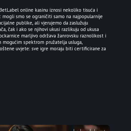
BetLabel online kasinu iznosi nekoliko tisuća i
r: mogli smo se ograničiti samo na najpopularnije
cijalne publike, ali vjerujemo da zaslužuju
ča, čak i ako se njihovi ukusi razlikuju od ukusa
kockarnice marljivo održava žanrovsku raznolikost i
im mogućim spektrom pružatelja usluga,
oštene uvjete: sve igre moraju biti certificirane za