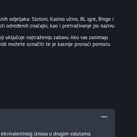
ih odjeljaka: Slotovi, Kazino uživo, BL igre, Bingo i
ti određenih značajki, kao i pretraživanje po nazivu.
oji uključuje najtraženiju zabavu. Ako vas zanimaju
svidi možete označiti te je kasnije pronaći pomoću
li ekvivalentnog iznosa u drugim valutama.