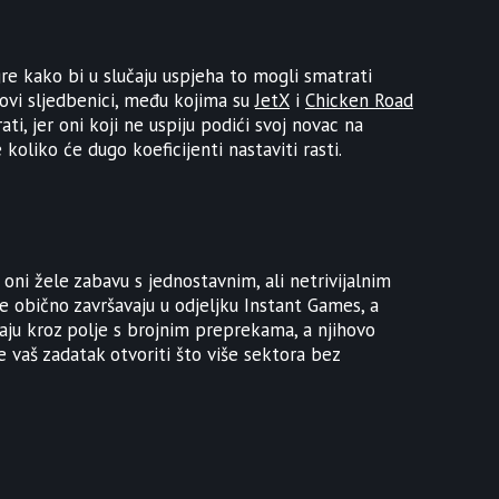
gre kako bi u slučaju uspjeha to mogli smatrati
egovi sljedbenici, među kojima su
JetX
i
Chicken Road
ti, jer oni koji ne uspiju podići svoj novac na
koliko će dugo koeficijenti nastaviti rasti.
 oni žele zabavu s jednostavnim, ali netrivijalnim
 obično završavaju u odjeljku Instant Games, a
aju kroz polje s brojnim preprekama, a njihovo
 je vaš zadatak otvoriti što više sektora bez