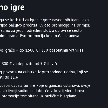
no igre
 se koristiti za igranje gore navedenih igara, iako
jed pažljivo pročitati uvjete promocije: na primjer,
 samo za jedan određeni slot, a darovi se često
im igrama. Evo promocija koje naša ustanova
e igrače – do 1.500 € i 150 besplatnih vrtnji za
300 € za depozite od 5 € ili više;
 povrata na gubitke iz prethodnog tjedna, koji se
ti do 11%.
pozornost na turnire koje organizira ustanova: ovdje
jaktivniji sudionici dobit će vrlo vrijedne darove.
promocije tempirane uz različite blagdane.