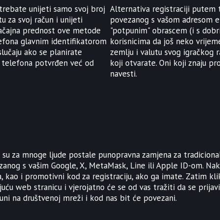
trebate unijeti samo svoj broj
Alternativa registraciji putem
tu za svoj račun i
unijeti
povezanog s vašom adresom e-p
načajna prednost ove metode
"potpunim" obrascem (i s dobri
lefona glavnim identifikatorom
korisnicima da još neko vrijem
lučaju ako se planirate
zemlju i valutu svog igračkog r
oj telefona potvrđen već od
koji otvarate. Oni koji znaju p
navesti.
 su za mnoge ljude postale punopravna zamjena za tradiciona
anog s vašim Google, X, MetaMask, Line ili Apple ID-om. Nak
a, kao i promotivni kod za registraciju, ako ga imate. Zatim kl
uću web stranicu i vjerojatno će se od vas tražiti da se prija
uni na društvenoj mreži i kod nas bit će povezani.