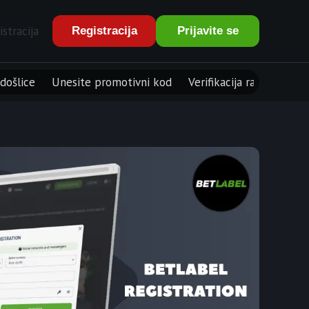
istracija
Registracija
Prijavite se
došlice
Unesite promotivni kod
Verifikacija računa
Re