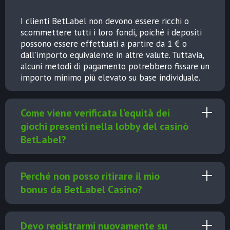
I clienti BetLabel non devono essere ricchi o
scommettere tutti i loro fondi, poiché i depositi
possono essere effettuati a partire da 1 € o
dall'importo equivalente in altre valute. Tuttavia,
alcuni metodi di pagamento potrebbero fissare un
importo minimo più elevato su base individuale.
Come viene verificata l'equità dei
giochi presenti nella lobby del casinò
BetLabel?
Perché non posso ritirare il mio
bonus da BetLabel Casino?
Devo registrarmi nuovamente su