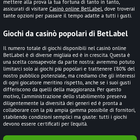
mettere alla prova la tua fortuna di tanto in tanto,
assicurati di visitare
Casinò online BetLabel
, dove troverai
tante opzioni per passare il tempo adatte a tutti i gusti.
Giochi da casinò popolari di BetLabel
Il numero totale di giochi disponibili nel casinò online
BetLabel è di diverse migliaia ed è in crescita. Questa è
una scelta consapevole da parte nostra: avremmo potuto
limitarci solo ai giochi più popolari e trattenere l’80% del
nostro pubblico potenziale, ma crediamo che gli interessi
di ogni giocatore meritino rispetto, anche se i suoi gusti
differiscono da quelli della maggioranza. Per questo
motivo, l’amministrazione dello stabilimento preserva
diligentemente la diversità dei generi ed è pronta a
collaborare con la più ampia gamma possibile di fornitori,
stabilendo condizioni semplici ma giuste: tutti i giochi
devono essere certificati per l’equità.