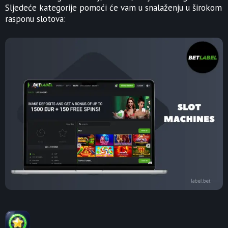
Sljedeće kategorije pomoći će vam u snalaženju u širokom
rasponu slotova: