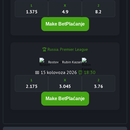
1
X
2
1.375
4.9
8.2
Make Bet
🏆 Russia. Premier League
Rostov
vs
Rubin Kazan
📅 15 kolovoza 2026
⏰ 18:30
1
X
2
2.175
3.045
3.76
Make Bet