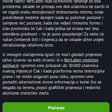
volite raditi? BetLabel nudi učinkovito rješenje za oba
problema: oklade se primaju sve dok utakmica ne završi ili
ne izgubi svaku neizvjesnost! Jednostavno rečeno, svoje
predviđanje možete donijeti kada su početne postave i
zamjene već poznate, kada ste vidjeli trenutnu formu i
stav protivnika te čak i kada jedna od strana već ima
određenu prednost – to je puno pouzdanije! Za neke će
važan čimbenik biti i činjenica da se oklade uživo uvijek
obračunavaju relativno brzo.
U mnogim slučajevima igrači će moći gledati prijenose
uživo izravno na web stranici ili u
BetLabel mobilnoj
aplikaciji
: spremni smo prikazati do 30.000 utakmica
svakog mjeseca! Čak i kada platforma nema televizijska
prava i ne može osigurati punu sliku, spremni smo
ponuditi alternativne izvore informacija o tome što se
događa na terenu, poput grafičkih prijenosa i redovito
ažurirane statistike meča.
Plaćanje