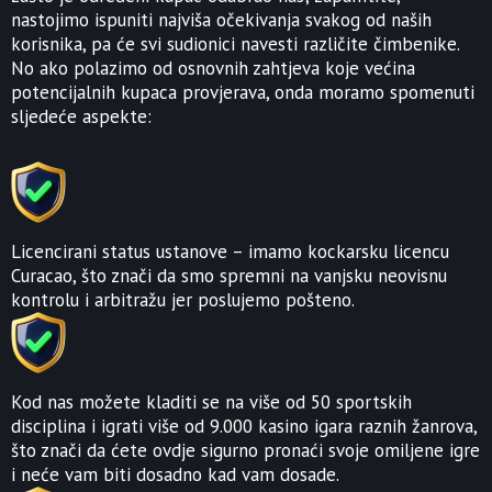
nastojimo ispuniti najviša očekivanja svakog od naših
korisnika, pa će svi sudionici navesti različite čimbenike.
No ako polazimo od osnovnih zahtjeva koje većina
potencijalnih kupaca provjerava, onda moramo spomenuti
sljedeće aspekte:
Licencirani status ustanove – imamo kockarsku licencu
Curacao, što znači da smo spremni na vanjsku neovisnu
kontrolu i arbitražu jer poslujemo pošteno.
Kod nas možete kladiti se na više od 50 sportskih
disciplina i igrati više od 9.000 kasino igara raznih žanrova,
što znači da ćete ovdje sigurno pronaći svoje omiljene igre
i neće vam biti dosadno kad vam dosade.