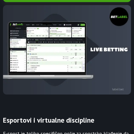
Esportovi i virtualne discipline
E-sport je toliko specifično polje za sportsko klađenje da