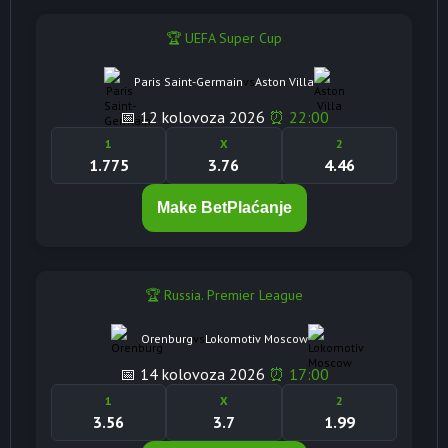
🏆 UEFA Super Cup
Paris Saint-Germain
vs
Aston Villa
📅 12 kolovoza 2026
⏰ 22:00
1
X
2
1.775
3.76
4.46
Make Bet
🏆 Russia. Premier League
Orenburg
vs
Lokomotiv Moscow
📅 14 kolovoza 2026
⏰ 17:00
1
X
2
3.56
3.7
1.99