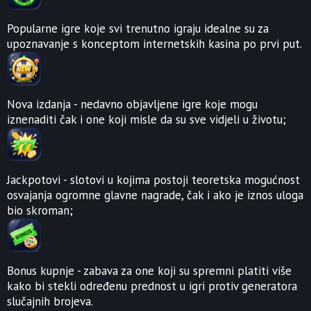
Popularne igre koje svi trenutno igraju idealne su za
upoznavanje s konceptom internetskih kasina po prvi put.
Nova izdanja - nedavno objavljene igre koje mogu
iznenaditi čak i one koji misle da su sve vidjeli u životu;
Jackpotovi - slotovi u kojima postoji teoretska mogućnost
osvajanja ogromne glavne nagrade, čak i ako je iznos uloga
bio skroman;
Bonus kupnje - zabava za one koji su spremni platiti više
kako bi stekli određenu prednost u igri protiv generatora
slučajnih brojeva.