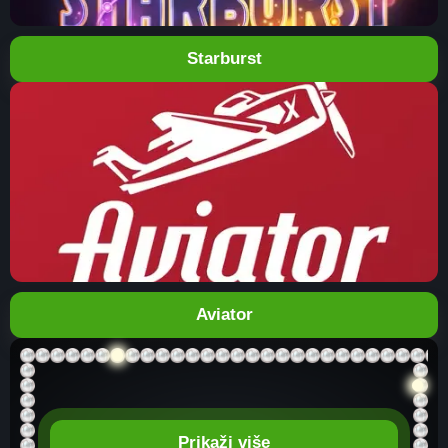
Starburst
Aviator
Prikaži više