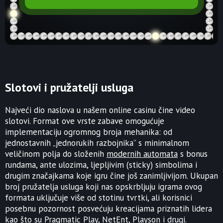
Slotovi i pružatelji usluga
Najveći dio naslova u našem online casinu čine video
slotovi. Format ove vrste zabave omogućuje
implementaciju ogromnog broja mehanika: od
jednostavnih „jednorukih razbojnika” s minimalnom
veličinom polja do složenih
modernih automata
s bonus
rundama, ante ulozima, ljepljivim (sticky) simbolima i
drugim značajkama koje igru čine još zanimljivijom. Ukupan
broj pružatelja usluga koji nas opskrbljuju igrama ovog
formata uključuje više od stotinu tvrtki, ali korisnici
posebnu pozornost posvećuju kreacijama priznatih lidera
kao što su Pragmatic Play, NetEnt, Playson i drugi.