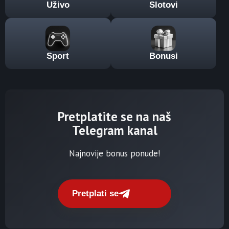
Uživo
Slotovi
Sport
Bonusi
Pretplatite se na naš
Telegram kanal
Najnovije bonus ponude!
Pretplati se