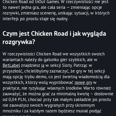
Chicken Road od InOut Games. W rzeczywistości nie jest
to nawet jedna gra, ale cała seria — zmieniając opcje
rozrywki, zmieniasz scenerię, unikając sytuacji, w których
interfejs po prostu staje się nudny.
Czym jest Chicken Road i jak wygląda
rozgrywka?
W rzeczywistości Chicken Road we wszystkich swoich
wariantach należy do gatunku gier szybkich, ale w
BetLabel
znajdziesz ją w sekcji Sloty. Patrząc w
przyszłość, chcielibyśmy zaznaczyć, że gry w tej sekcji
mają opcję trybu demo, co jest świetną wiadomością dla
wszystkich, którzy wolą wypróbować
nowe gry
w
praktyce, nie ryzykując własnych środków. Warto również
zauważyć, że można grać za minimalną kwotę – dosłownie
od 0,04 PLN, chociaż przy tak małym zakładzie po prostu
nie zauważysz swoich wygranych przy skromnym
mnożniku i za każdym razem będziesz musiał podjąć