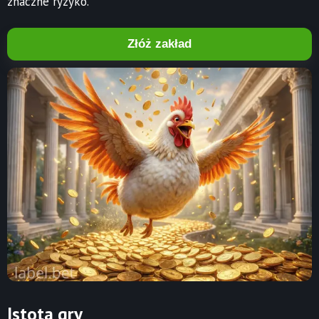
znaczne ryzyko.
Złóż zakład
Istota gry