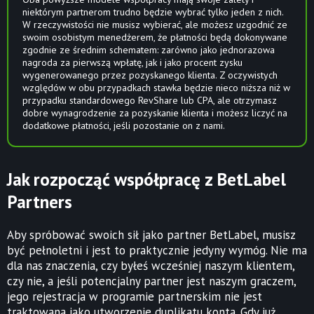
niektórym partnerom trudno będzie wybrać tylko jeden z nich.
W rzeczywistości nie musisz wybierać, ale możesz uzgodnić ze
swoim osobistym menedżerem, że płatności będą dokonywane
zgodnie ze średnim schematem: zarówno jako jednorazowa
nagroda za pierwszą wpłatę, jak i jako procent zysku
wygenerowanego przez pozyskanego klienta. Z oczywistych
względów w obu przypadkach stawka będzie nieco niższa niż w
przypadku standardowego RevShare lub CPA, ale otrzymasz
dobre wynagrodzenie za pozyskanie klienta i możesz liczyć na
dodatkowe płatności, jeśli pozostanie on z nami.
Jak rozpocząć współpracę z BetLabel
Partners
Aby spróbować swoich sił jako partner BetLabel, musisz
być pełnoletni i jest to praktycznie jedyny wymóg. Nie ma
dla nas znaczenia, czy byłeś wcześniej naszym klientem,
czy nie, a jeśli potencjalny partner jest naszym graczem,
jego rejestracja w programie partnerskim nie jest
traktowana jako utworzenie duplikatu konta. Gdy już