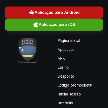
Aplicação para Android
Aplicação para iOS
Página inicial
Aplicação
APK
Casino
Desporto
Código promocional
Iniciar sessão
Inscrição