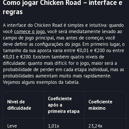
Como jogar Chicken Road – interface e
regras
A interface do Chicken Road é simples e intuitiva: quando
você
comece o jogo
, você será imediatamente levado ao
campo de jogo principal, mas antes de começar, você
deve definir as configurações do jogo. Em primeiro lugar, o
tamanho da sua aposta varia entre €0,01 e €200 ou entre
€0,01 e €200. Existem também quatro níveis de
dificuldade: quanto mais difícil for o jogo, maior será a
probabilidade de perder em cada etapa individual, mas as
probabilidades aumentam muito mais rapidamente.
Vejamos alguns exemplos da tabela.
Coeficiente
Nível de
Coeficiente
após a
dificuldade
máximo
primeira etapa
Leve
1,01x
23,24x