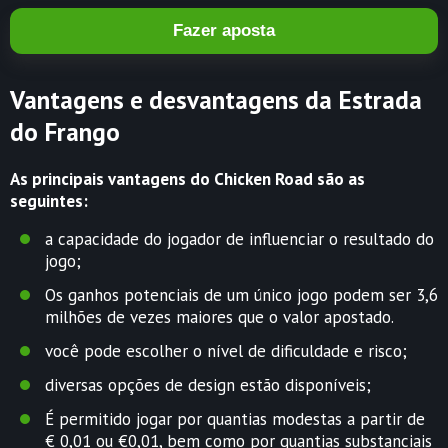
Fazer aposta
Vantagens e desvantagens da Estrada
do Frango
As principais vantagens do Chicken Road são as
seguintes:
a capacidade do jogador de influenciar o resultado do
jogo;
Os ganhos potenciais de um único jogo podem ser 3,6
milhões de vezes maiores que o valor apostado.
você pode escolher o nível de dificuldade e risco;
diversas opções de design estão disponíveis;
É permitido jogar por quantias modestas a partir de
€ 0,01 ou €0,01, bem como por quantias substanciais