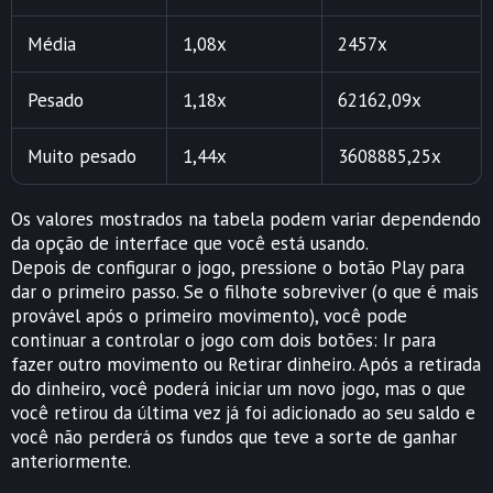
Média
1,08x
2457x
Pesado
1,18x
62162,09x
Muito pesado
1,44x
3608885,25x
Os valores mostrados na tabela podem variar dependendo
da opção de interface que você está usando.
Depois de configurar o jogo, pressione o botão Play para
dar o primeiro passo. Se o filhote sobreviver (o que é mais
provável após o primeiro movimento), você pode
continuar a controlar o jogo com dois botões: Ir para
fazer outro movimento ou Retirar dinheiro. Após a retirada
do dinheiro, você poderá iniciar um novo jogo, mas o que
você retirou da última vez já foi adicionado ao seu saldo e
você não perderá os fundos que teve a sorte de ganhar
anteriormente.