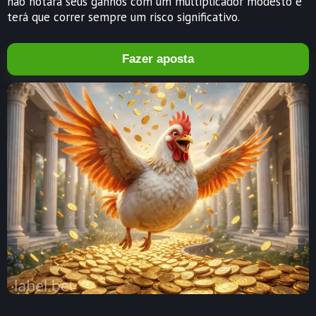
não notará seus ganhos com um multiplicador modesto e
terá que correr sempre um risco significativo.
Fazer aposta