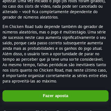
apostar. Uma vez iniciado o jogo (os rolos foram girados),
no caso dos slots de vídeo, nada pode ser cancelado ou
alterado – você fica completamente dependente do
gerador de números aleatórios.
Em Chicken Road tudo depende também do gerador de
números aleatórios, mas o jogo é multiestágio. Uma série
de sucessos neste caso aumenta significativamente o seu
saldo, porque cada passo correto subsequente aumenta
ainda mais as probabilidades e os ganhos do jogo atual.
Além disso, o usuário tem a oportunidade de parar no
tempo ao perceber que já teve uma sorte considerável.
Ao mesmo tempo, falhas periódicas são inevitáveis ​​tanto
nos slots quanto no Chicken Road, mas neste último caso,
é importante organizar corretamente as séries entre eles
para aproveitá-las ao máximo.
Fazer aposta