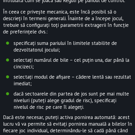
intitulată Cum se joacă sau Reguli pe panoul de control.
În ceea ce privește mecanica, este încă posibil să o
descrieți în termeni generali. Înainte de a începe jocul,
trebuie să configurați toți parametrii extragerii în funcție
de preferințele dvs.:
specificați suma pariului în limitele stabilite de
dezvoltatorul jocului;
selectați numărul de bile – cel puțin una, dar până la
cincizeci;
selectați modul de afișare – cădere lentă sau rezultat
imediat;
dacă sectoarele din partea de jos sunt pe mai multe
niveluri (puteți alege gradul de risc), specificați
nivelul de risc pe care îl alegeți.
Dacă este necesar, puteți activa pornirea automată: acest
lucru vă va permite să evitați pornirea manuală a bilelor în
fiecare joc individual, determinându-le să cadă până când