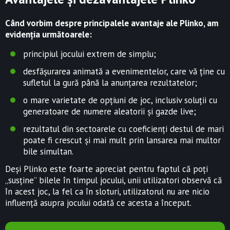
Când vorbim despre principalele avantaje ale Plinko, am
evidenția următoarele:
principiul jocului extrem de simplu;
desfășurarea animată a evenimentelor, care vă ține cu
sufletul la gură până la anunțarea rezultatelor;
o mare varietate de opțiuni de joc, inclusiv soluții cu
generatoare de numere aleatorii și gazde live;
rezultatul din sectoarele cu coeficienți destul de mari
poate fi crescut și mai mult prin lansarea mai multor
bile simultan.
Deși Plinko este foarte apreciat pentru faptul că poți
„susține” bilele în timpul jocului, unii utilizatori observă că
în acest joc, la fel ca în sloturi, utilizatorul nu are nicio
influență asupra jocului odată ce acesta a început.