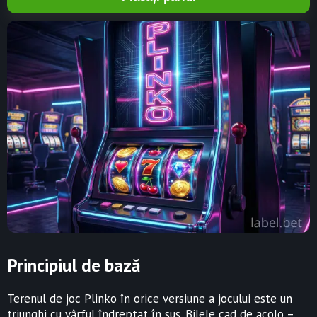
Principiul de bază
Terenul de joc Plinko în orice versiune a jocului este un
triunghi cu vârful îndreptat în sus. Bilele cad de acolo –