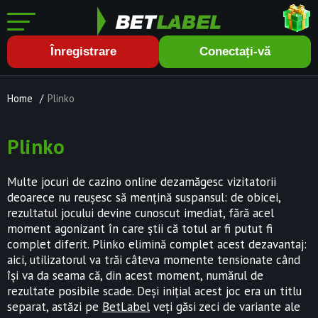
Înregistrare
Conectați-vă
Home
/
Plinko
Plinko
Multe jocuri de cazino online dezamăgesc vizitatorii
deoarece nu reușesc să mențină suspansul: de obicei,
rezultatul jocului devine cunoscut imediat, fără acel
moment agonizant în care știi că totul ar fi putut fi
complet diferit. Plinko elimină complet acest dezavantaj:
aici, utilizatorul va trăi câteva momente tensionate când
își va da seama că, din acest moment, numărul de
rezultate posibile scade. Deși inițial acest joc era un titlu
separat, astăzi pe
BetLabel
veți găsi zeci de variante ale