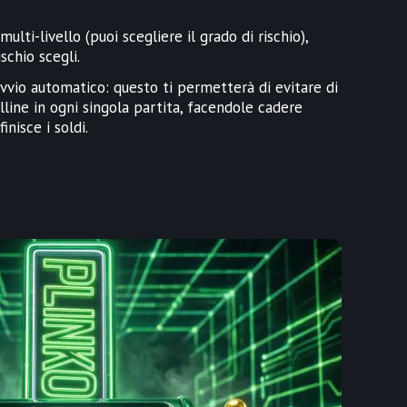
multi-livello (puoi scegliere il grado di rischio),
ischio scegli.
’avvio automatico: questo ti permetterà di evitare di
line in ogni singola partita, facendole cadere
inisce i soldi.