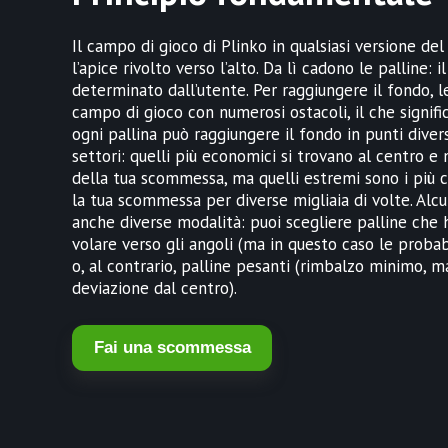
Il campo di gioco di Plinko in qualsiasi versione de
l’apice rivolto verso l’alto. Da lì cadono le palline:
determinato dall’utente. Per raggiungere il fondo, l
campo di gioco con numerosi ostacoli, il che signifi
ogni pallina può raggiungere il fondo in punti diversi
settori: quelli più economici si trovano al centro
della tua scommessa, ma quelli estremi sono i più 
la tua scommessa per diverse migliaia di volte. Alcu
anche diverse modalità: puoi scegliere palline che 
volare verso gli angoli (ma in questo caso le probab
o, al contrario, palline pesanti (rimbalzo minimo, m
deviazione dal centro).
Fai una scommessa