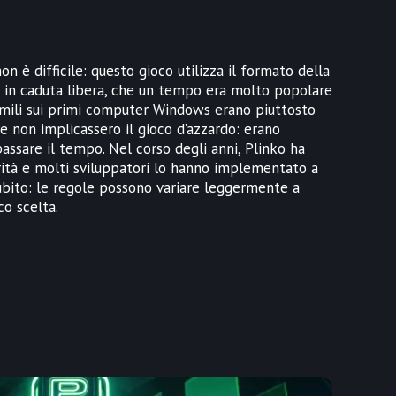
on è difficile: questo gioco utilizza il formato della
na in caduta libera, che un tempo era molto popolare
 simili sui primi computer Windows erano piuttosto
e non implicassero il gioco d’azzardo: erano
sare il tempo. Nel corso degli anni, Plinko ha
tà e molti sviluppatori lo hanno implementato a
ubito: le regole possono variare leggermente a
co scelta.