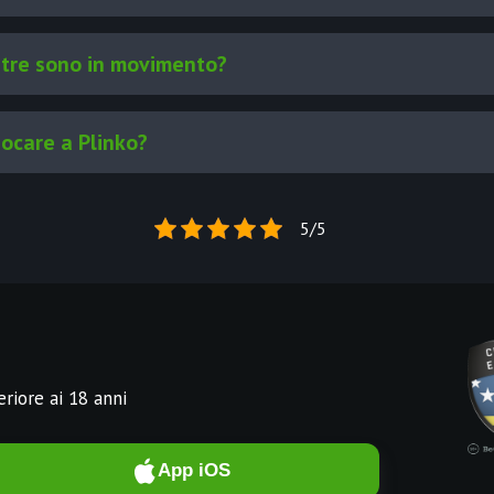
ntre sono in movimento?
iocare a Plinko?
5/5
riore ai 18 anni
App iOS