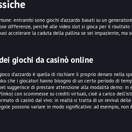
ssiche
mune: entrambi sono giochi d’azzardo basati su un generatore d
ose differenze, perché alle video slot si gioca per il risultato
puoi accelerare la caduta della pallina se sei impaziente, ma 
dei giochi da casinò online
ioco d’azzardo è quella di rischiare il proprio denaro nella s
linko che i giocatori hanno bisogno di un certo periodo di temp
bel suggerisce di prestare attenzione alla modalità demo: in 
linko) con scommesse su crediti virtuali, cioè a carico dell’isti
ato di casinò dal vivo: in realtà si tratta di un revival delle
regole possono variare in modo significativo: ad esempio, non 