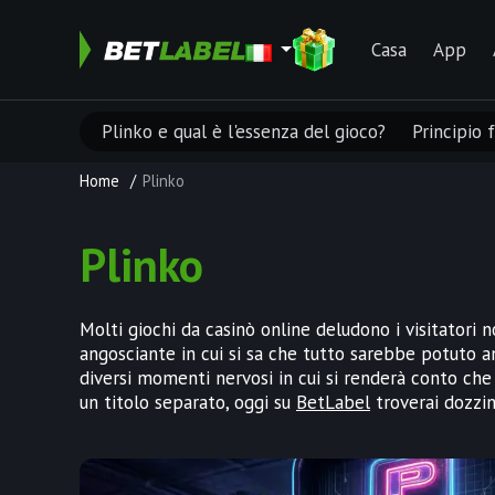
Casa
App
Plinko e qual è l'essenza del gioco?
Principio
Home
/
Plinko
Plinko
Molti giochi da casinò online deludono i visitatori
angosciante in cui si sa che tutto sarebbe potuto
diversi momenti nervosi in cui si renderà conto che
un titolo separato, oggi su
BetLabel
troverai dozzine