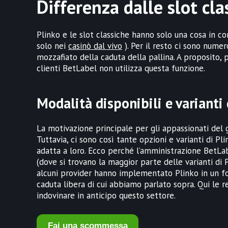
Differenza dalle slot cla
Plinko e le slot classiche hanno solo una cosa in co
solo nei
casinò dal vivo
). Per il resto ci sono numer
mozzafiato della caduta della pallina. A proposito, 
clienti BetLabel non utilizza questa funzione.
Modalità disponibili e varianti 
La motivazione principale per gli appassionati del g
Tuttavia, ci sono così tante opzioni e varianti di P
adatta a loro. Ecco perché l’amministrazione BetLa
(dove si trovano la maggior parte delle varianti di P
alcuni provider hanno implementato Plinko in un form
caduta libera di cui abbiamo parlato sopra. Qui le 
indovinare in anticipo questo settore.
Fai una scommessa