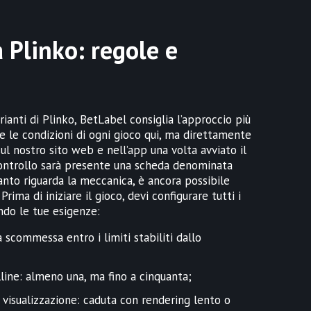
Plinko: regole e
ianti di Plinko, BetLabel consiglia l’approccio più
 e le condizioni di ogni gioco qui, ma direttamente
sul nostro sito web e nell’app una volta avviato il
controllo sarà presente una scheda denominata
nto riguarda la meccanica, è ancora possibile
Prima di iniziare il gioco, devi configurare tutti i
ndo le tue esigenze:
a scommessa entro i limiti stabiliti dallo
line: almeno una, ma fino a cinquanta;
 visualizzazione: caduta con rendering lento o