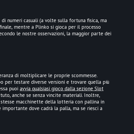
i numeri casuali (a volte sulla fortuna fisica, ma
 finale, mentre a Plinko si gioca per il processo
secondo le nostre osservazioni, la maggior parte dei
peranza di moltiplicare le proprie scommesse.
o per testare diverse versioni e trovare quella più
essa puoi
avvia qualsiasi gioco dalla sezione Slot
tuto, anche se senza vincite materiali. Inoltre,
 stesse macchinette della lotteria con pallina in
è importante dove cadrà la palla, ma se riesci a