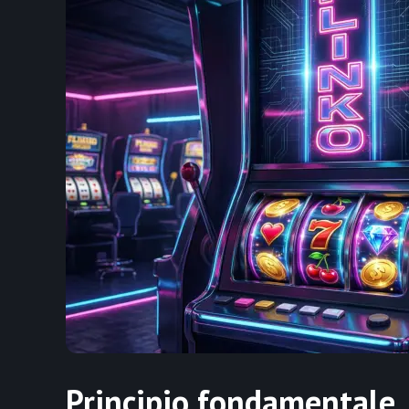
Principio fondamentale