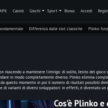
APK
Casinò
Giochi
Sport
Bonus
Accedi
Regis
 fondamentale
Differenza dalle slot classiche
Plinko fun
 non riuscendo a mantenere l’intrigo: di solito, l’esito del g
 andare in modo completamente diverso. Plinko elimina comple
 da questo momento in poi il numero di risultati possibili di
 di varianti di diversi sviluppatori: in effetti, è diventato un
Cos'è Plinko e 