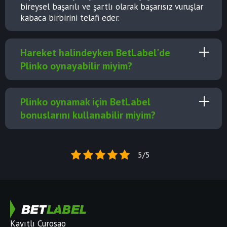
bireysel başarılı ve şartlı olarak başarısız vuruşlar
kabaca birbirini telafi eder.
Hareket halindeyken BetLabel'de
Plinko oynayabilir miyim?
Plinko oynamak için BetLabel
bonuslarını kullanabilir miyim?
5/5
Kayıtlı Curosao