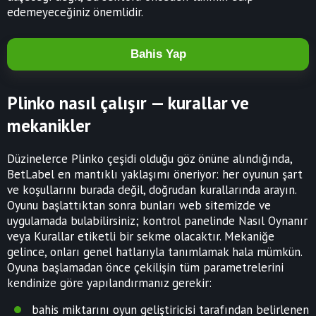
edemeyeceğiniz önemlidir.
Bahis Yap
Plinko nasıl çalışır — kurallar ve
mekanikler
Düzinelerce Plinko çeşidi olduğu göz önüne alındığında,
BetLabel en mantıklı yaklaşımı öneriyor: her oyunun şart
ve koşullarını burada değil, doğrudan kurallarında arayın.
Oyunu başlattıktan sonra bunları web sitemizde ve
uygulamada bulabilirsiniz; kontrol panelinde Nasıl Oynanır
veya Kurallar etiketli bir sekme olacaktır. Mekaniğe
gelince, onları genel hatlarıyla tanımlamak hala mümkün.
Oyuna başlamadan önce çekilişin tüm parametrelerini
kendinize göre yapılandırmanız gerekir:
bahis miktarını oyun geliştiricisi tarafından belirlenen