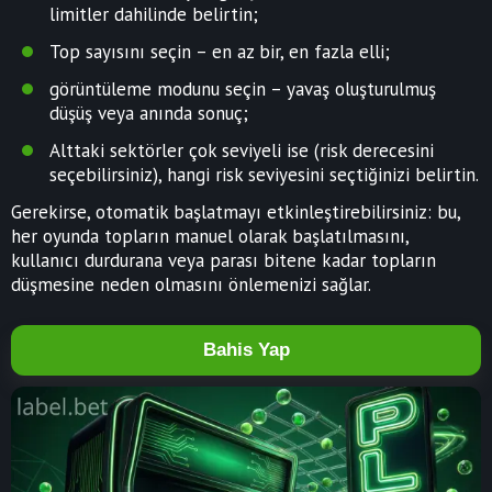
limitler dahilinde belirtin;
Top sayısını seçin – en az bir, en fazla elli;
görüntüleme modunu seçin – yavaş oluşturulmuş
düşüş veya anında sonuç;
Alttaki sektörler çok seviyeli ise (risk derecesini
seçebilirsiniz), hangi risk seviyesini seçtiğinizi belirtin.
Gerekirse, otomatik başlatmayı etkinleştirebilirsiniz: bu,
her oyunda topların manuel olarak başlatılmasını,
kullanıcı durdurana veya parası bitene kadar topların
düşmesine neden olmasını önlemenizi sağlar.
Bahis Yap