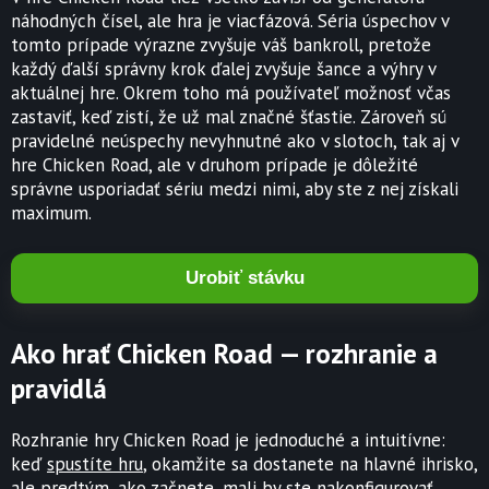
náhodných čísel, ale hra je viacfázová. Séria úspechov v
tomto prípade výrazne zvyšuje váš bankroll, pretože
každý ďalší správny krok ďalej zvyšuje šance a výhry v
aktuálnej hre. Okrem toho má používateľ možnosť včas
zastaviť, keď zistí, že už mal značné šťastie. Zároveň sú
pravidelné neúspechy nevyhnutné ako v slotoch, tak aj v
hre Chicken Road, ale v druhom prípade je dôležité
správne usporiadať sériu medzi nimi, aby ste z nej získali
maximum.
Urobiť stávku
Ako hrať Chicken Road — rozhranie a
pravidlá
Rozhranie hry Chicken Road je jednoduché a intuitívne:
keď
spustíte hru
, okamžite sa dostanete na hlavné ihrisko,
ale predtým, ako začnete, mali by ste nakonfigurovať