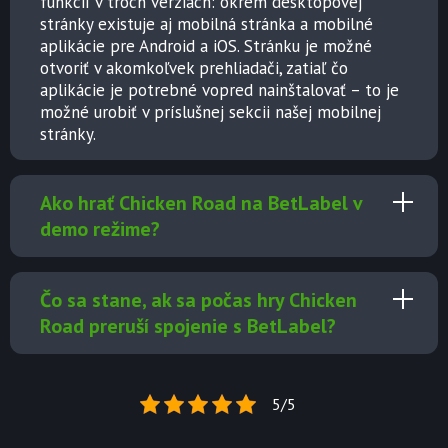
funkcií v troch verziách: okrem desktopovej
stránky existuje aj mobilná stránka a
mobilné
aplikácie pre Android a iOS
. Stránku je možné
otvoriť v akomkoľvek prehliadači, zatiaľ čo
aplikácie je potrebné vopred nainštalovať – to je
možné urobiť v príslušnej sekcii našej mobilnej
stránky.
Ako hrať Chicken Road na BetLabel v
demo režime?
Čo sa stane, ak sa počas hry Chicken
Road preruší spojenie s BetLabel?
5/5