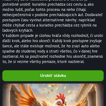
potrebné urobiť: kuriatko prechádza cez cestu a, ako
možno tušiť, počas tohto procesu na neho číhajú
nebezpečenstvá v podobe prechádzajúcich áut. Dodávateľ
postupom času vyvinul alternatívne návrhy: napríklad
môže chýbať cesta a kuriatko prechádza cez rybník na
ľadových kryhách.
V každom prípade je úlohou hráča vždy rozhodnúť, či urobí
ďalší krok, alebo hru ukončí. Každý krok postupne zvyšuje
šance, ale stále existuje možnosť, že ho zrazí auto alebo
spadne do studenej vody a stratí všetko, čo v danej hre
nazbieral. Ak sa používateľ rozhodne hru ukončiť, znamená
to, že si vezme všetky peniaze, ktoré nazbieral.
Urobiť stávku