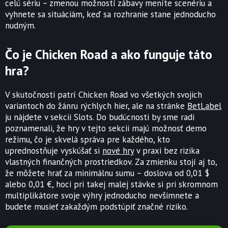
celú sériu – zmenou možností zábavy meníte scenériu a
vyhnete sa situáciám, keď sa rozhranie stane jednoducho
nudným.
Čo je Chicken Road a ako funguje táto
hra?
V skutočnosti patrí Chicken Road vo všetkých svojich
variantoch do žánru rýchlych hier, ale na stránke
BetLabel
ju nájdete v sekcii Slots. Do budúcnosti by sme radi
poznamenali, že hry v tejto sekcii majú možnosť demo
režimu, čo je skvelá správa pre každého, kto
uprednostňuje vyskúšať si
nové hry
v praxi bez rizika
vlastných finančných prostriedkov. Za zmienku stojí aj to,
že môžete hrať za minimálnu sumu – doslova od 0,01 $
alebo 0,01 €, hoci pri takej malej stávke si pri skromnom
multiplikátore svoje výhry jednoducho nevšimnete a
budete musieť zakaždým podstúpiť značné riziko.