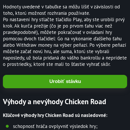
Hodnoty uvedené v tabuľke sa môžu líšiť v závislosti od
toho, ktorú možnosť rozhrania používate.
Po nastavení hry stlačte tlačidlo Play, aby ste urobili prvý
krok. Ak kurča prežije (čo je po prvom ťahu viac než
pravdepodobné), môžete pokračovať v ovládaní hry
pomocou dvoch tlačidiel: Go na vykonanie ďalšieho ťahu
alebo Withdraw money na výber peňazí. Po výbere peňazí
môžete začať novú hru, ale suma, ktorú ste vybrali
naposledy, už bola pridaná do vášho bankrollu a neprídete
o prostriedky, ktoré ste mali to šťastie vyhrať skôr.
Urobiť stávku
Výhody a nevýhody Chicken Road
Kľúčové výhody hry Chicken Road sú nasledovné:
schopnosť hráča ovplyvniť výsledok hry;