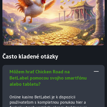
Často kladené otázky
Môžem hrať Chicken Road na
BetLabel pomocou svojho smartfónu
alebo tabletu?
Online kasíno BetLabel je k dispozícii
používateľom s kompletnou ponukou hier a