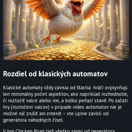
Rozdiel od klasických automatov
Klasické automaty vždy závisia od šťastia: hráči ovplyvňujú
len minimálny počet aspektov, ako napríklad rozhodnutie,
či roztočiť valce alebo nie, a koľko peňazí staviť. Po začatí
hry (roztočení valcov) v prípade video automatov nie je
možné nič zrušiť ani zmeniť – ste úplne závislí od
generátora náhodných čísel.
V hre Chicken Road tiež všetko závisí od generátora