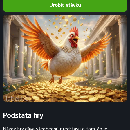
Urobiť stávku
Podstata hry
Názov hry dáva všeobecnú predstavu o tom, čo je