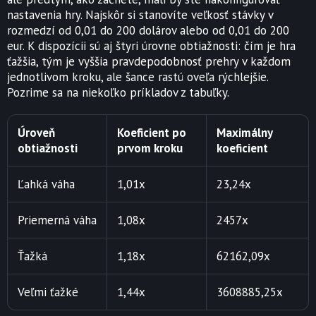
nastavenia hry. Najskôr si stanovíte veľkosť stávky v
rozmedzí od 0,01 do 200 dolárov alebo od 0,01 do 200
eur. K dispozícii sú aj štyri úrovne obtiažnosti: čím je hra
ťažšia, tým je vyššia pravdepodobnosť prehry v každom
jednotlivom kroku, ale šance rastú oveľa rýchlejšie.
Pozrime sa na niekoľko príkladov z tabuľky.
Úroveň
Koeficient po
Maximálny
obtiažnosti
prvom kroku
koeficient
Ľahká váha
1,01x
23,24x
Priemerná váha
1,08x
2457x
Ťažká
1,18x
62162,09x
Veľmi ťažké
1,44x
3608885,25x