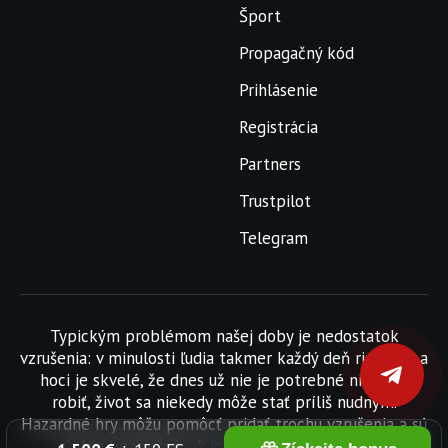
Šport
Propagačný kód
Prihlásenie
Registrácia
Partners
Trustpilot
Telegram
Typickým problémom našej doby je nedostatok
vzrušenia: v minulosti ľudia takmer každý deň riskovali a
hoci je skvelé, že dnes už nie je potrebné nič také
robiť, život sa niekedy môže stať príliš nudným.
Hazardné hry môžu pomôcť pridať trochu vzrušenia a sú
úplne bezpečné, ak ich máte pod kontrolou.