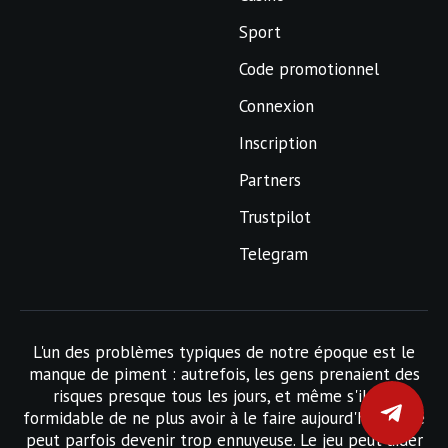
Sport
Code promotionnel
Connexion
Inscription
Partners
Trustpilot
Telegram
L'un des problèmes typiques de notre époque est le
manque de piment : autrefois, les gens prenaient des
risques presque tous les jours, et même s'il est
formidable de ne plus avoir à le faire aujourd'hui, la vie
peut parfois devenir trop ennuyeuse. Le jeu peut aider