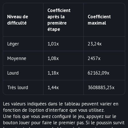
Coefficient
Niveau de
après la
Coefficient
difficulté
première
maximal
étape
Léger
1,01x
23,24x
Moyenne
1,08x
2457x
Lourd
1,18x
62162,09x
Très lourd
1,44x
3608885,25x
Les valeurs indiquées dans le tableau peuvent varier en
fonction de l’option d’interface que vous utilisez.
Une fois que vous avez configuré le jeu, appuyez sur le
bouton Jouer pour faire le premier pas. Si le poussin survit