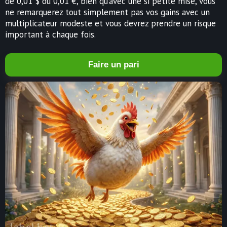
de 0,01 $ ou 0,01 €, bien qu’avec une si petite mise, vous
ne remarquerez tout simplement pas vos gains avec un
multiplicateur modeste et vous devrez prendre un risque
important à chaque fois.
Faire un pari